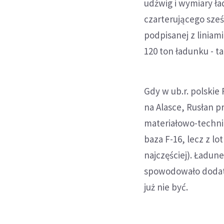
udźwig i wymiary ł
czarterującego sze
podpisanej z liniam
120 ton ładunku - 
Gdy w ub.r. polskie
na Alasce, Rusłan pr
materiałowo-technic
baza F-16, lecz z l
najczęściej). Ładun
spowodowało dodatk
już nie być.