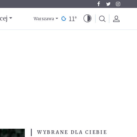
11
°
cej
Warszawa
WYBRANE DLA CIEBIE