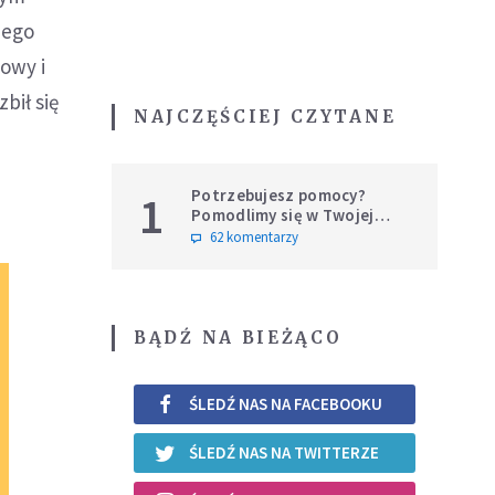
iego
owy i
bił się
NAJCZĘŚCIEJ CZYTANE
Potrzebujesz pomocy?
1
Pomodlimy się w Twojej
intencji
62 komentarzy
BĄDŹ NA BIEŻĄCO
ŚLEDŹ NAS NA FACEBOOKU
ŚLEDŹ NAS NA TWITTERZE