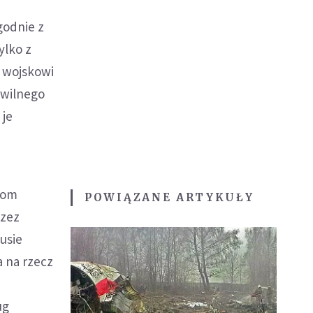
godnie z
ylko z
d wojskowi
ywilnego
 je
kom
POWIĄZANE ARTYKUŁY
rzez
usie
 na rzecz
ug