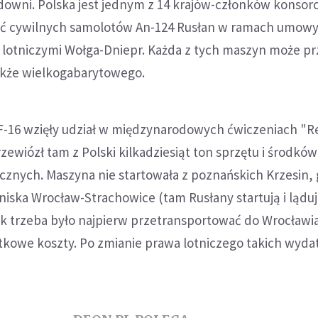
adowni. Polska jest jednym z 14 krajów-członków konsor
ść cywilnych samolotów An-124 Rusłan w ramach umowy
i lotniczymi Wołga-Dniepr. Każda z tych maszyn może p
także wielkogabarytowego.
 F-16 wzięły udział w międzynarodowych ćwiczeniach "R
zewiózł tam z Polski kilkadziesiąt ton sprzętu i środków
znych. Maszyna nie startowała z poznańskich Krzesin, g
otniska Wrocław-Strachowice (tam Rusłany startują i lądu
ek trzeba było najpierw przetransportować do Wrocławia
owe koszty. Po zmianie prawa lotniczego takich wyd