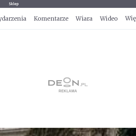
g
Sklep
Wię
darzenia
Komentarze
Wiara
Wideo