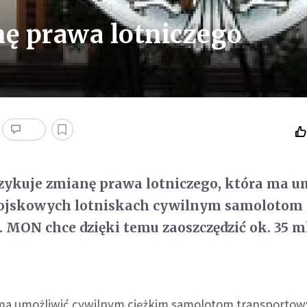
ę prawa lotniczego
zykuje zmianę prawa lotniczego, która ma u
ojskowych lotniskach cywilnym samolotom
MON chce dzięki temu zaoszczędzić ok. 35 ml
ma umożliwić cywilnym ciężkim samolotom transporto