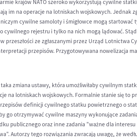
 armie krajów NATO szeroko wykorzystują cywilne statki
ają im na operacje na lotniskach wojskowych. Jednak z
niczym cywilne samoloty i śmigłowce mogą startować t
o cywilnego rejestru i tylko na nich mogą lądować. Stą
ię w przeszłości ze zgłaszanymi przez Urząd Lotnictwa C
nterpretacji przepisów. Przygotowywana nowelizacja ma
t taka zmiana ustawy, która umożliwiłaby cywilnym stat
e na lotniskach wojskowych. Formalnie stanie się to p
zepisów definicji cywilnego statku powietrznego o stat
by go otrzymywać cywilne maszyny wykonujące zadania
dku publicznego oraz inne zadania "ważne dla interesu
wa". Autorzy tego rozwiązania zwracają uwagę, że wedł