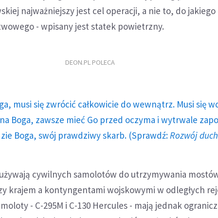
iej najważniejszy jest cel operacji, a nie to, do jakiego 
twowego - wpisany jest statek powietrzny.
DEON.PL POLECA
ga, musi się zwrócić całkowicie do wewnątrz. Musi się w
a Boga, zawsze mieć Go przed oczyma i wytrwale zap
dzie Boga, swój prawdziwy skarb. (Sprawdź:
Rozwój duc
ne używają cywilnych samolotów do utrzymywania mostó
y krajem a kontyngentami wojskowymi w odległych re
moloty - C-295M i C-130 Hercules - mają jednak ogranic