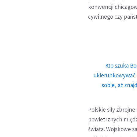
konwencji chicagowsk
cywilnego czy pańs
Kto szuka Bo
ukierunkowywać n
sobie, aż znaj
Polskie siły zbroj
powietrznych międz
świata. Wojskowe sa