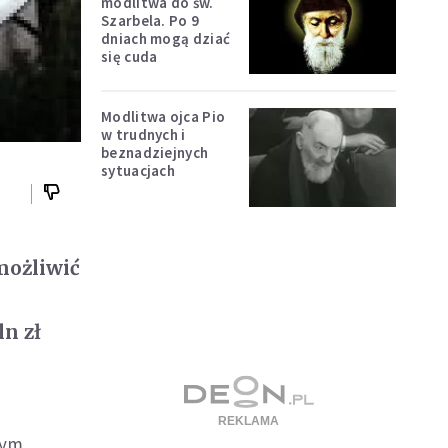
modlitwa do św.
Szarbela. Po 9
dniach mogą dziać
się cuda
Modlitwa ojca Pio
w trudnych i
beznadziejnych
sytuacjach
możliwić
n zł
wym