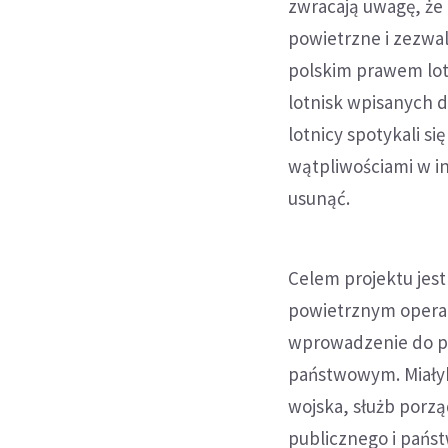
zwracają uwagę, że
powietrzne i zezwal
polskim prawem lot
lotnisk wpisanych d
lotnicy spotykali s
wątpliwościami w i
usunąć.
Celem projektu jes
powietrznym operacj
wprowadzenie do pr
państwowym. Miały
wojska, służb porzą
publicznego i państ