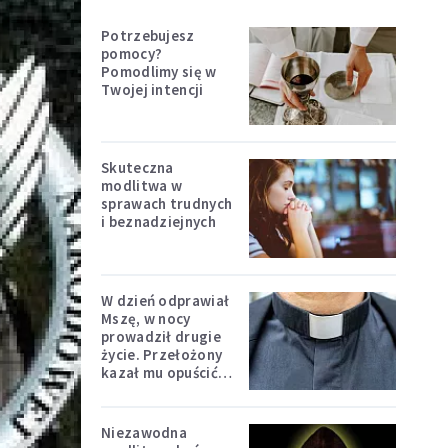
Potrzebujesz
pomocy?
Pomodlimy się w
Twojej intencji
Skuteczna
modlitwa w
sprawach trudnych
i beznadziejnych
W dzień odprawiał
Mszę, w nocy
prowadził drugie
życie. Przełożony
kazał mu opuścić
zakon
Niezawodna