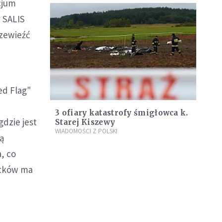
cjum
 SALIS
rzewieźć
ed Flag"
3 ofiary katastrofy śmigłowca k.
dzie jest
Starej Kiszewy
WIADOMOŚCI Z POLSKI
ją
, co
atków ma