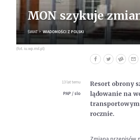
MON szykuje zmian
ŚWIAT
WIADOMOŚCI Z POLSKI
(fot. iu.wp.mil.pl)
13 lat temu
Resort obrony s
lądowanie na w
PAP / slo
transportowym. 
rocznie.
Zmiana przepisów 