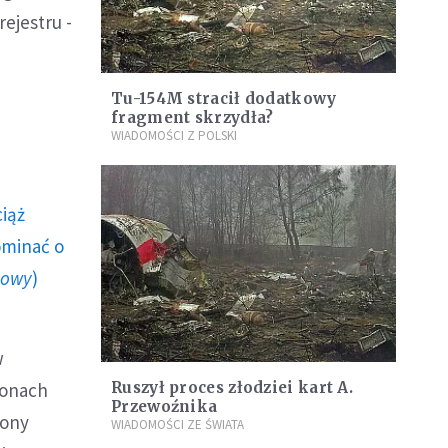
rejestru -
Tu-154M stracił dodatkowy
fragment skrzydła?
WIADOMOŚCI Z POLSKI
ciąż
ominać o
howy
)
w
jonach
Ruszył proces złodziei kart A.
Przewoźnika
zony
WIADOMOŚCI ZE ŚWIATA