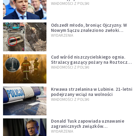
jednopłciowych. “Tak jak
WIADOMOŚCI Z POLSKI
zapowiadałem, bez zwłoki,
natychmiast”
Odszedł młodo, broniąc Ojczyzny. W
Nowym Sączu znaleziono zwłoki
mężczyzny z czasów potopu
WYDARZENIA
szwedzkiego
Cud wśród niszczycielskiego ognia.
Strażacy gaszący pożary na Roztoczu
opublikowali niezwykłe zdjęcie
WIADOMOŚCI Z POLSKI
Krwawa strzelanina w Lubinie. 21-letni
podejrzany wciąż na wolności
WIADOMOŚCI Z POLSKI
Donald Tusk zapowiada uznawanie
zagranicznych związków
jednopłciowych. "Państwo oblało ten
WYDARZENIA