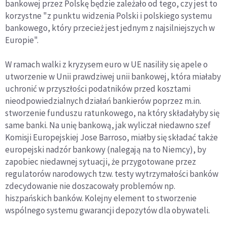
bankowej przez Polskę będzie zależało od tego, czy jest to
korzystne "z punktu widzenia Polski i polskiego systemu
bankowego, który przecież jest jednym z najsilniejszych w
Europie".
W ramach walki z kryzysem euro w UE nasiliły się apele o
utworzenie w Unii prawdziwej unii bankowej, która miałaby
uchronić w przyszłości podatników przed kosztami
nieodpowiedzialnych działań bankierów poprzez m.in.
stworzenie funduszu ratunkowego, na który składałyby się
same banki. Na unię bankową, jak wyliczał niedawno szef
Komisji Europejskiej Jose Barroso, miałby się składać także
europejski nadzór bankowy (nalegają na to Niemcy), by
zapobiec niedawnej sytuacji, że przygotowane przez
regulatorów narodowych tzw. testy wytrzymałości banków
zdecydowanie nie doszacowały problemów np.
hiszpańskich banków. Kolejny element to stworzenie
wspólnego systemu gwarancji depozytów dla obywateli.