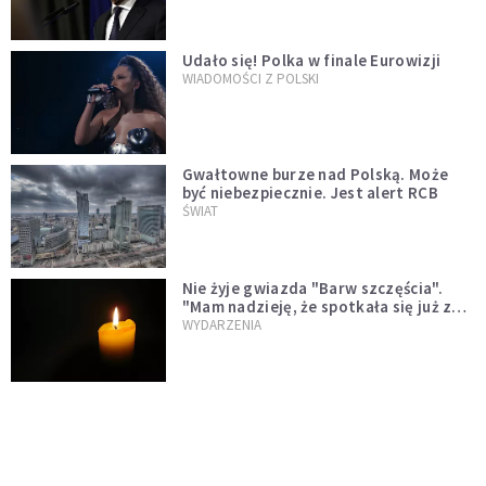
test"
Udało się! Polka w finale Eurowizji
WIADOMOŚCI Z POLSKI
Gwałtowne burze nad Polską. Może
być niebezpiecznie. Jest alert RCB
ŚWIAT
Nie żyje gwiazda "Barw szczęścia".
"Mam nadzieję, że spotkała się już z
Bogiem, którego tak bardzo kochała"
WYDARZENIA