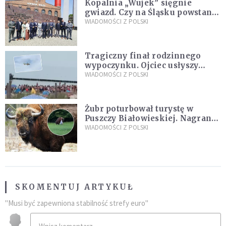
Kopalnia „Wujek” sięgnie
gwiazd. Czy na Śląsku powstanie
„Dolina Krzemowa”?
WIADOMOŚCI Z POLSKI
Tragiczny finał rodzinnego
wypoczynku. Ojciec usłyszy
zarzuty
WIADOMOŚCI Z POLSKI
Żubr poturbował turystę w
Puszczy Białowieskiej. Nagranie
daje do myślenia
WIADOMOŚCI Z POLSKI
SKOMENTUJ ARTYKUŁ
"Musi być zapewniona stabilność strefy euro"