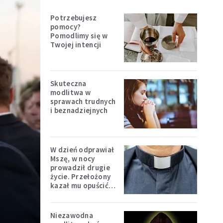
Potrzebujesz
pomocy?
Pomodlimy się w
Twojej intencji
Skuteczna
modlitwa w
sprawach trudnych
i beznadziejnych
W dzień odprawiał
Mszę, w nocy
prowadził drugie
życie. Przełożony
kazał mu opuścić
zakon
Niezawodna