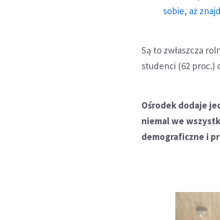
sobie, aż znaj
Są to zwłaszcza roln
studenci (62 proc.) 
Ośrodek dodaje je
niemal we wszystk
demograficzne i p