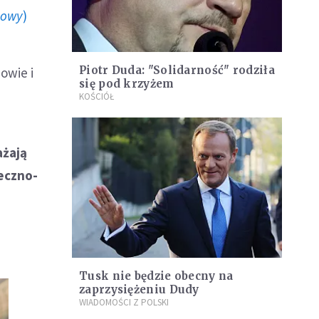
howy
)
Piotr Duda: "Solidarność" rodziła
owie i
się pod krzyżem
KOŚCIÓŁ
ażają
eczno-
Tusk nie będzie obecny na
zaprzysiężeniu Dudy
WIADOMOŚCI Z POLSKI