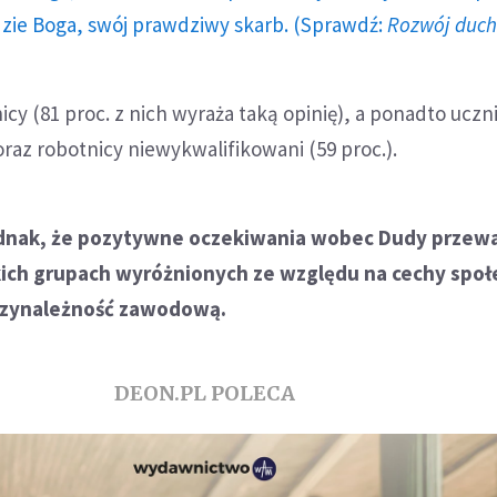
dzie Boga, swój prawdziwy skarb. (Sprawdź:
Rozwój duc
icy (81 proc. z nich wyraża taką opinię), a ponadto uczni
oraz robotnicy niewykwalifikowani (59 proc.).
dnak, że pozytywne oczekiwania wobec Dudy przew
ich grupach wyróżnionych ze względu na cechy społ
rzynależność zawodową.
DEON.PL POLECA