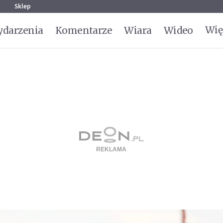
g
Sklep
Wię
darzenia
Komentarze
Wiara
Wideo