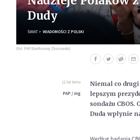
Nadzieje Polaków z
Dudy
ŚWIAT
WIADOMOŚCI Z POLSKI
(fot. PAP/Bartłomiej Zborowski)
11 lat temu
Niemal co drugi 
lepszym prezyd
PAP / mg
sondażu CBOS. O
Duda wpłynie na
Według badania CBOS