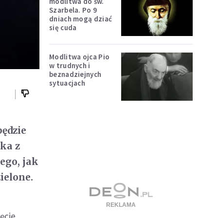
modlitwa do św.
Szarbela. Po 9
dniach mogą dziać
się cuda
Modlitwa ojca Pio
w trudnych i
beznadziejnych
sytuacjach
będzie
ka z
ego, jak
ielone.
ęcie