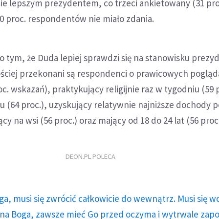
e lepszym prezydentem, co trzeci ankietowany (31 proc
30 proc. respondentów nie miało zdania.
 tym, że Duda lepiej sprawdzi się na stanowisku prezyd
ściej przekonani są respondenci o prawicowych poglą
c. wskazań), praktykujący religijnie raz w tygodniu (59 p
iu (64 proc.), uzyskujący relatywnie najniższe dochody p
ący na wsi (56 proc.) oraz mający od 18 do 24 lat (56 proc.
DEON.PL POLECA
ga, musi się zwrócić całkowicie do wewnątrz. Musi się w
a Boga, zawsze mieć Go przed oczyma i wytrwale zap