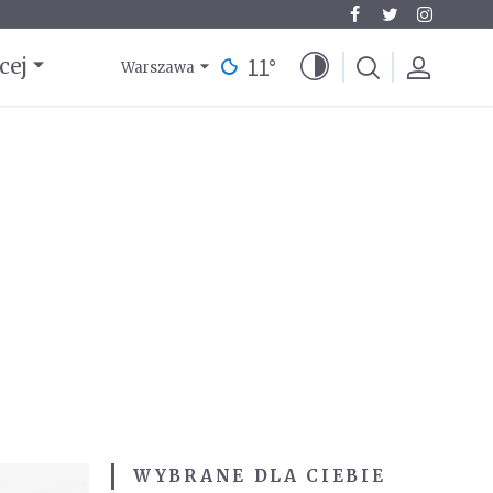
11
°
cej
Warszawa
WYBRANE DLA CIEBIE