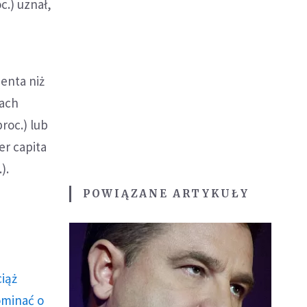
.) uznał,
enta niż
dach
roc.) lub
er capita
).
POWIĄZANE ARTYKUŁY
ciąż
ominać o