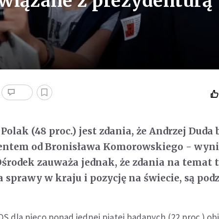
wiązane z prezydenturą
Polak (48 proc.) jest zdania, że Andrzej Duda 
entem od Bronisława Komorowskiego - wyni
środek zauważa jednak, że zdania na temat t
 sprawy w kraju i pozycję na świecie, są podz
 dla nieco ponad jednej piątej badanych (22 proc.) obj