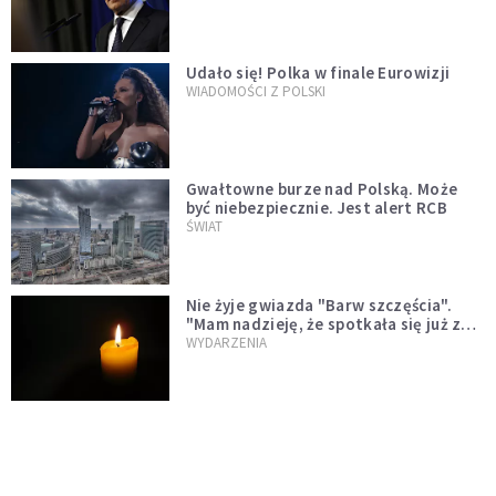
test"
Udało się! Polka w finale Eurowizji
WIADOMOŚCI Z POLSKI
Gwałtowne burze nad Polską. Może
być niebezpiecznie. Jest alert RCB
ŚWIAT
Nie żyje gwiazda "Barw szczęścia".
"Mam nadzieję, że spotkała się już z
Bogiem, którego tak bardzo kochała"
WYDARZENIA