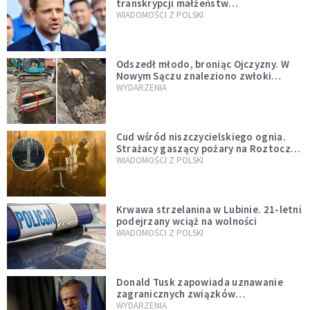
transkrypcji małżeństw
jednopłciowych. “Tak jak
WIADOMOŚCI Z POLSKI
zapowiadałem, bez zwłoki,
natychmiast”
Odszedł młodo, broniąc Ojczyzny. W
Nowym Sączu znaleziono zwłoki
mężczyzny z czasów potopu
WYDARZENIA
szwedzkiego
Cud wśród niszczycielskiego ognia.
Strażacy gaszący pożary na Roztoczu
opublikowali niezwykłe zdjęcie
WIADOMOŚCI Z POLSKI
Krwawa strzelanina w Lubinie. 21-letni
podejrzany wciąż na wolności
WIADOMOŚCI Z POLSKI
Donald Tusk zapowiada uznawanie
zagranicznych związków
jednopłciowych. "Państwo oblało ten
WYDARZENIA