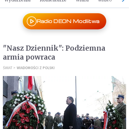
Radio DEON Modlitwa
"Nasz Dziennik": Podziemna
armia powraca
ŚWIAT
WIADOMOŚCI Z POLSKI