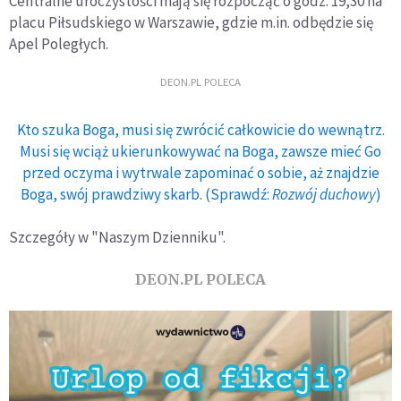
Centralne uroczystości mają się rozpocząć o godz. 19,30 na
placu Piłsudskiego w Warszawie, gdzie m.in. odbędzie się
Apel Poległych.
DEON.PL POLECA
Kto szuka Boga, musi się zwrócić całkowicie do wewnątrz.
Musi się wciąż ukierunkowywać na Boga, zawsze mieć Go
przed oczyma i wytrwale zapominać o sobie, aż znajdzie
Boga, swój prawdziwy skarb. (Sprawdź:
Rozwój duchowy
)
Szczegóły w "Naszym Dzienniku".
DEON.PL POLECA