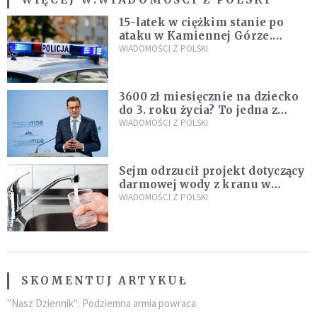
15-latek w ciężkim stanie po
ataku w Kamiennej Górze.
Policja zatrzymała dwóch
WIADOMOŚCI Z POLSKI
nastolatków
3600 zł miesięcznie na dziecko
do 3. roku życia? To jedna z
propozycji programu "Rozwój
WIADOMOŚCI Z POLSKI
Plus"
Sejm odrzucił projekt dotyczący
darmowej wody z kranu w
restauracjach
WIADOMOŚCI Z POLSKI
SKOMENTUJ ARTYKUŁ
"Nasz Dziennik": Podziemna armia powraca