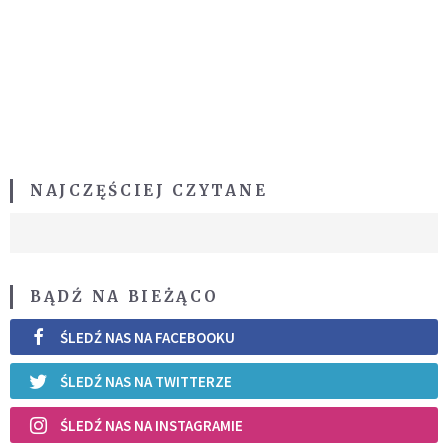
NAJCZĘŚCIEJ CZYTANE
BĄDŹ NA BIEŻĄCO
ŚLEDŹ NAS NA FACEBOOKU
ŚLEDŹ NAS NA TWITTERZE
ŚLEDŹ NAS NA INSTAGRAMIE