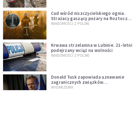
Cud wśród niszczycielskiego ognia.
Strażacy gaszący pożary na Roztoczu
opublikowali niezwykłe zdjęcie
WIADOMOŚCI Z POLSKI
Krwawa strzelanina w Lubinie. 21-letni
podejrzany wciąż na wolności
WIADOMOŚCI Z POLSKI
Donald Tusk zapowiada uznawanie
zagranicznych związków
jednopłciowych. "Państwo oblało ten
WYDARZENIA
test"
Udało się! Polka w finale Eurowizji
WIADOMOŚCI Z POLSKI