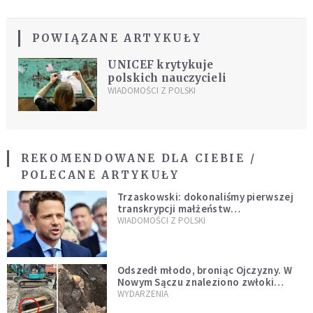
POWIĄZANE ARTYKUŁY
UNICEF krytykuje
polskich nauczycieli
WIADOMOŚCI Z POLSKI
REKOMENDOWANE DLA CIEBIE /
POLECANE ARTYKUŁY
Trzaskowski: dokonaliśmy pierwszej
transkrypcji małżeństw
jednopłciowych. “Tak jak
WIADOMOŚCI Z POLSKI
zapowiadałem, bez zwłoki,
natychmiast”
Odszedł młodo, broniąc Ojczyzny. W
Nowym Sączu znaleziono zwłoki
mężczyzny z czasów potopu
WYDARZENIA
szwedzkiego