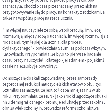
czas pracy, tak by poprawiać jakość pracy szkół. Jak
zaznaczyła, chodzi o czas przeznaczany przez nich na
przygotowywanie się do pracy, na kontakty z rodzicami, a
także na wspólną pracę na rzecz ucznia.
"Im więcej nauczyciele ze sobą współpracują, im więcej
rozmawiają między sobą o uczniach, im więcej rozmawiają z
rodzicami, tym lepiej dla ucznia, dla procesu
dydaktycznego" - powiedziała Szumilas podczas wizyty w
Katowicach. Przypomniała, że było to pierwsze badanie
czasu pracy nauczycieli, dlatego - jej zdaniem - po jakimś
czasie należałoby je powtórzyć.
Odnosząc się do skali zapowiadanej przez samorządy
tegorocznej redukcji nauczycielskich etatów o ok. 7 tys.
Szumilas zaznaczyła, że jest to liczba mniejsza niż w ub.
roku. Przypomniała, że MEN - jako środki łagodzące skutki
niżu demograficznego - promuje edukację przedszkolną,
obniża wiek szkolny i wprowadza reformę szkolnictwa