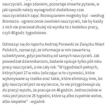
nauczycieli. Jego zdaniem, pozostaje otwarte pytanie, w
jaki sposób należy wynagrodzić dodatkowy czas
nauczycielskich zajęć. Rozwiązaniem mogłoby być - według
Broniarza - ograniczenie zwolnień nauczycieli, tak by każdy
z nich nie pracował dłużej niż wynika to z kodeksu pracy,
czyli 40 godz. tygodniowo.
Odnosząc się do raportu Andrzej Porawski ze Związku Miast
Polskich, zaznaczył, że informacje w nim zawarte są
subiektywne, gdyż pochodzą od samych nauczycieli. Jak
powiedział dziennikarzom, badanie opisuje tylko pół roku
pracy nauczycieli, a nie cały rok. "W tygodniach pełnych,
których jest 27 w roku (wliczając w to czynności, które
wykonywane są rzadko oraz takie, które eliminują inne, bo
gdy nauczyciel jest na wycieczce, to nie przygotowuje się
do pracy) wyszło, że pracuje on 46 godzin. Jednocześnie w
roku jest jeszcze 25 tygodni, które są albo zupełnie wolne,
albo niepełne" - wyjaśnił.