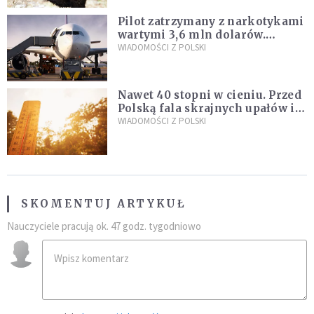
Pilot zatrzymany z narkotykami
wartymi 3,6 mln dolarów.
Śledczy podejrzewają, że latał
WIADOMOŚCI Z POLSKI
pod ich wpływem
Nawet 40 stopni w cieniu. Przed
Polską fala skrajnych upałów i
gwałtowne burze
WIADOMOŚCI Z POLSKI
SKOMENTUJ ARTYKUŁ
Nauczyciele pracują ok. 47 godz. tygodniowo