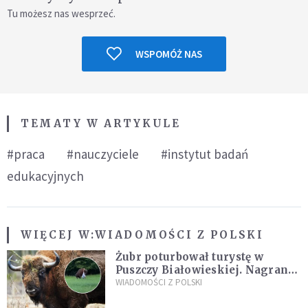
Tu możesz nas wesprzeć.
WSPOMÓŻ NAS
TEMATY W ARTYKULE
#praca
#nauczyciele
#instytut badań
edukacyjnych
WIĘCEJ W:
WIADOMOŚCI Z POLSKI
Żubr poturbował turystę w
Puszczy Białowieskiej. Nagranie
daje do myślenia
WIADOMOŚCI Z POLSKI