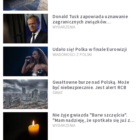
Donald Tusk zapowiada uznawanie
zagranicznych związków
jednopłciowych. "Państwo oblało ten
WYDARZENIA
test"
Udało się! Polka w finale Eurowizji
WIADOMOŚCI Z POLSKI
Gwałtowne burze nad Polską. Może
być niebezpiecznie. Jest alert RCB
ŚWIAT
Nie żyje gwiazda "Barw szczęścia".
"Mam nadzieję, że spotkała się już z
Bogiem, którego tak bardzo kochała"
WYDARZENIA