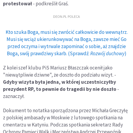
protestował
- podkreślił Graś.
DEON.PL POLECA
Kto szuka Boga, musi się zwrócić całkowicie do wewnątrz.
Musi się wciąż ukierunkowywać na Boga, zawsze mieć Go
przed oczyma i wytrwale zapominać o sobie, aż znajdzie
Boga, swój prawdziwy skarb. (Sprawdź:
Rozwój duchowy
)
Z kolei szef klubu PiS Mariusz Błaszczak ocenił jako
"niewątpliwie dziwne", że doszło do podziału wizyt. -
Gdyby wizyta była jedna, w której uczestniczyłby
prezydent RP, to pewnie do tragedii by nie doszło
-
zaznaczył.
Dokument to notatka sporządzona przez Michała Greczyłę
z polskiej ambasady w Moskwie z lutowego spotkania na
cmentarzu w Katyniu. Podczas spotkania sekretarz Rady
Ochrony Pamięci Walk i Męczeństwa Andrzej Przewoźnik