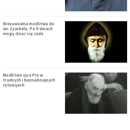
Niezawodna modlitwa do
św. Szarbela. Po 9 dniach
mogą dziać się cuda
Modlitwa ojca Pio w
trudnych i beznadziejnych
sytuacjach