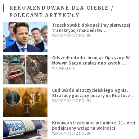
REKOMENDOWANE DLA CIEBIE /
POLECANE ARTYKUŁY
Trzaskowski: dokonaliśmy pierwszej
transkrypcji małżeństw
jednopłciowych. “Tak jak
WIADOMOŚCI Z POLSKI
zapowiadałem, bez zwłoki,
natychmiast”
Odszedł młodo, broniąc Ojczyzny. W
Nowym Sączu znaleziono zwłoki
mężczyzny z czasów potopu
WYDARZENIA
szwedzkiego
Cud wśród niszczycielskiego ognia.
Strażacy gaszący pożary na Roztoczu
opublikowali niezwykłe zdjęcie
WIADOMOŚCI Z POLSKI
Krwawa strzelanina w Lubinie. 21-letni
podejrzany wciąż na wolności
WIADOMOŚCI Z POLSKI