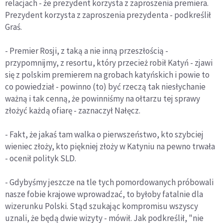
relacjach - że prezydent korzysta z zaproszenia premiera.
Prezydent korzysta z zaproszenia prezydenta - podkreślił
Graś.
- Premier Rosji, z taką a nie inną przeszłością -
przypomnijmy, z resortu, który przecież robił Katyń - zjawi
się z polskim premierem na grobach katyńskich i powie to
co powiedział - powinno (to) być rzeczą tak niesłychanie
ważną i tak cenną, że powinniśmy na ołtarzu tej sprawy
złożyć każdą ofiarę - zaznaczył Nałęcz.
- Fakt, że jakaś tam walka o pierwszeństwo, kto szybciej
wieniec złoży, kto piękniej złoży w Katyniu na pewno trwała
- ocenił polityk SLD.
- Gdybyśmy jeszcze na tle tych pomordowanych próbowali
nasze fobie krajowe wprowadzać, to byłoby fatalnie dla
wizerunku Polski. Stąd szukając kompromisu wszyscy
uznali, że będą dwie wizyty - mówił. Jak podkreślił, "nie