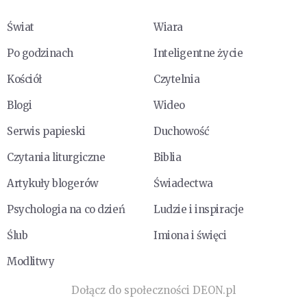
Świat
Wiara
Po godzinach
Inteligentne życie
Kościół
Czytelnia
Blogi
Wideo
Serwis papieski
Duchowość
Czytania liturgiczne
Biblia
Artykuły blogerów
Świadectwa
Psychologia na co dzień
Ludzie i inspiracje
Ślub
Imiona i święci
Modlitwy
Dołącz do społeczności DEON.pl