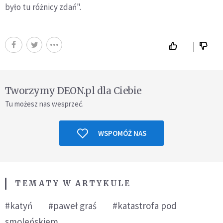
było tu różnicy zdań".
Tworzymy DEON.pl dla Ciebie
Tu możesz nas wesprzeć.
WSPOMÓŻ NAS
TEMATY W ARTYKULE
#katyń
#paweł graś
#katastrofa pod
smoleńskiem