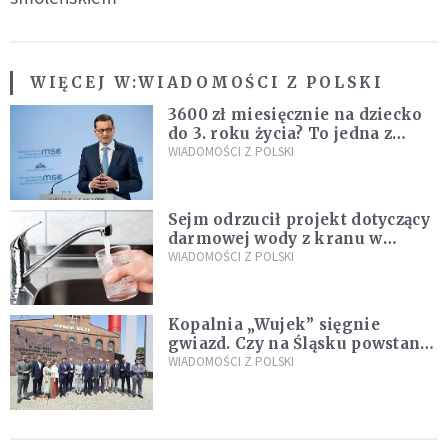
WIĘCEJ W:
WIADOMOŚCI Z POLSKI
3600 zł miesięcznie na dziecko
do 3. roku życia? To jedna z
propozycji programu "Rozwój
WIADOMOŚCI Z POLSKI
Plus"
Sejm odrzucił projekt dotyczący
darmowej wody z kranu w
restauracjach
WIADOMOŚCI Z POLSKI
Kopalnia „Wujek” sięgnie
gwiazd. Czy na Śląsku powstanie
„Dolina Krzemowa”?
WIADOMOŚCI Z POLSKI