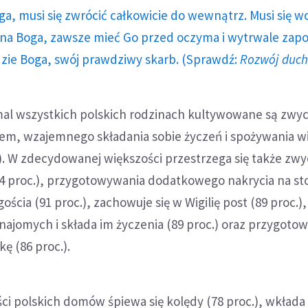
ga, musi się zwrócić całkowicie do wewnątrz. Musi się w
a Boga, zawsze mieć Go przed oczyma i wytrwale zap
dzie Boga, swój prawdziwy skarb. (Sprawdź:
Rozwój duc
al wszystkich polskich rodzinach kultywowane są zwyc
kiem, wzajemnego składania sobie życzeń i spożywania wi
). W zdecydowanej większości przestrzega się także zw
94 proc.), przygotowywania dodatkowego nakrycia na sto
ścia (91 proc.), zachowuje się w Wigilię post (89 proc.)
najomych i składa im życzenia (89 proc.) oraz przygotow
ę (86 proc.).
ci polskich domów śpiewa się kolędy (78 proc.), wkłada