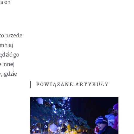
na on
to przede
mniej
ędzić go
 innej
e, gdzie
POWIĄZANE ARTYKUŁY