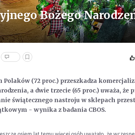
yjnego Bożego Narodzen
Polaków (72 proc.) przeszkadza komercjaliz
odzenia, a dwie trzecie (65 proc.) uważa, że p
nie świątecznego nastroju w sklepach przest
ątkowym - wynika z badania CBOS.
jeszcze osiem lat temu więcej osób uważało, że wczesne