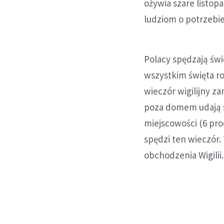
ożywia szare listop
ludziom o potrzebi
Polacy spędzają św
wszystkim święta r
wieczór wigilijny z
poza domem udają si
miejscowości (6 proc
spędzi ten wieczór.
obchodzenia Wigilii.