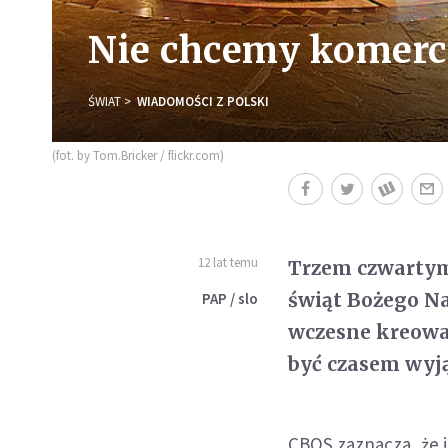
Nie chcemy komerc
ŚWIAT
WIADOMOŚCI Z POLSKI
(fot. by Tom.Bricker / flickr.com)
12 lat temu
Trzem czwartym 
świąt Bożego Nar
PAP / slo
wczesne kreowa
być czasem wyj
CBOS zaznacza, że 