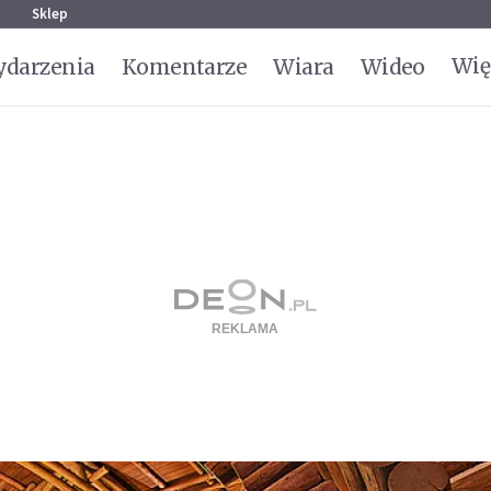
g
Sklep
Wię
darzenia
Komentarze
Wiara
Wideo