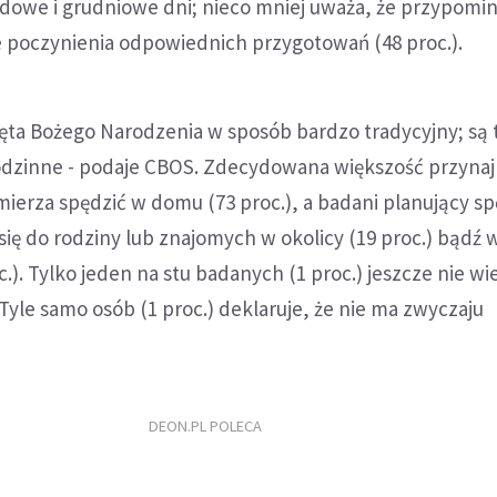
adowe i grudniowe dni; nieco mniej uważa, że przypomi
e poczynienia odpowiednich przygotowań (48 proc.).
ięta Bożego Narodzenia w sposób bardzo tradycyjny; są 
odzinne - podaje CBOS. Zdecydowana większość przynaj
amierza spędzić w domu (73 proc.), a badani planujący sp
ę do rodziny lub znajomych w okolicy (19 proc.) bądź w
.). Tylko jeden na stu badanych (1 proc.) jeszcze nie wi
 Tyle samo osób (1 proc.) deklaruje, że nie ma zwyczaju
DEON.PL POLECA