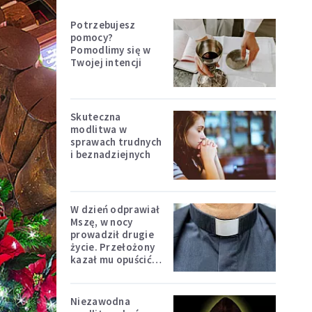
Potrzebujesz
pomocy?
Pomodlimy się w
Twojej intencji
Skuteczna
modlitwa w
sprawach trudnych
i beznadziejnych
W dzień odprawiał
Mszę, w nocy
prowadził drugie
życie. Przełożony
kazał mu opuścić
zakon
Niezawodna