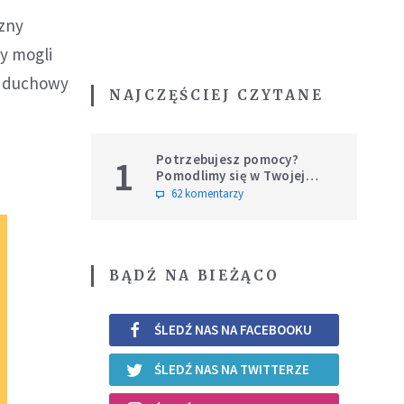
czny
y mogli
to duchowy
NAJCZĘŚCIEJ CZYTANE
Potrzebujesz pomocy?
1
Pomodlimy się w Twojej
intencji
62 komentarzy
BĄDŹ NA BIEŻĄCO
ŚLEDŹ NAS NA FACEBOOKU
ŚLEDŹ NAS NA TWITTERZE