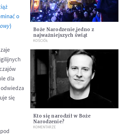
ciąż
ominać o
howy
)
Boże Narodzenie,jedno z
najważniejszych świąt
KOŚCIÓŁ
zaje
gilijnych
yczajów
le dla
, odwiedza
uje się
Kto się narodził w Boże
Narodzenie?
KOMENTARZE
 pod