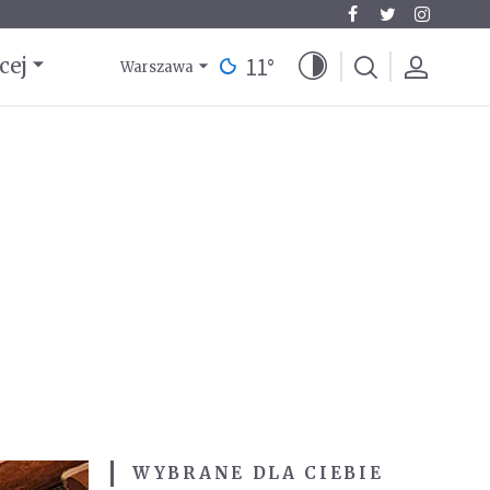
11
°
cej
Warszawa
WYBRANE DLA CIEBIE