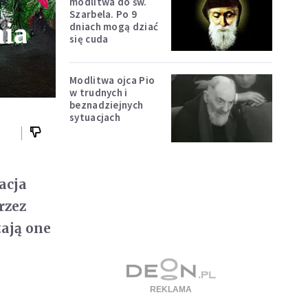
modlitwa do św.
Szarbela. Po 9
ia
dniach mogą dziać
się cuda
Modlitwa ojca Pio
w trudnych i
beznadziejnych
sytuacjach
acja
rzez
ają one