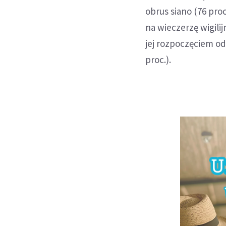
obrus siano (76 pro
na wieczerzę wigili
jej rozpoczęciem o
proc.).