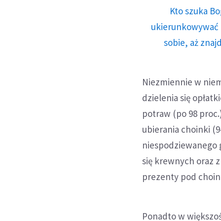
Kto szuka Bo
ukierunkowywać n
sobie, aż znaj
Niezmiennie w niem
dzielenia się opłat
potraw (po 98 proc.
ubierania choinki (
niespodziewanego go
się krewnych oraz z
prezenty pod choink
Ponadto w większoś