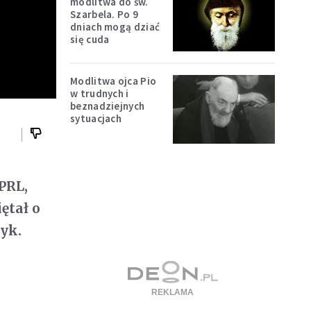
modlitwa do św.
Szarbela. Po 9
dniach mogą dziać
się cuda
Modlitwa ojca Pio
w trudnych i
beznadziejnych
sytuacjach
PRL,
ętał o
yk.