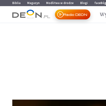
Przejdź do menu głównego
Przejdź do treści
Biblia
Magazyn
Modlitwa w drodze
Blogi
faceBó
Wy
Radio DEON