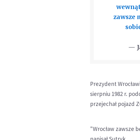
wewnątr
zawsze 
sobi
— J
Prezydent Wrocławi
sierpniu 1982 r. p
przejechał pojazd Z
"Wrocław zawsze bę
napisał Sutryk.