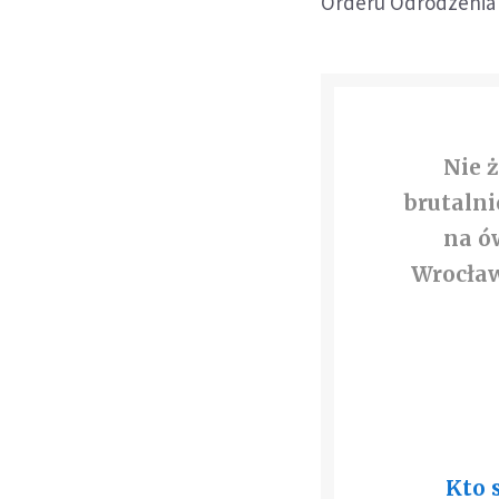
Orderu Odrodzenia 
Nie ż
brutaln
na ó
Wrocław
Kto 