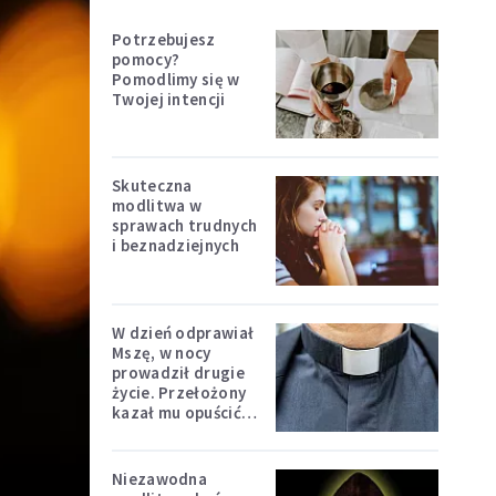
Potrzebujesz
pomocy?
Pomodlimy się w
Twojej intencji
Skuteczna
modlitwa w
sprawach trudnych
i beznadziejnych
W dzień odprawiał
Mszę, w nocy
prowadził drugie
życie. Przełożony
kazał mu opuścić
zakon
Niezawodna