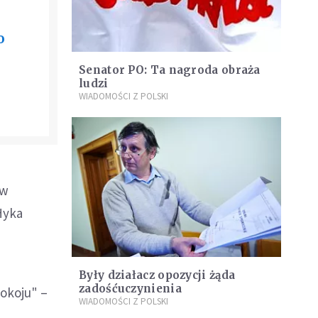
o
Senator PO: Ta nagroda obraża
ludzi
WIADOMOŚCI Z POLSKI
 w
Hyka
Były działacz opozycji żąda
zadośćuczynienia
okoju" –
WIADOMOŚCI Z POLSKI