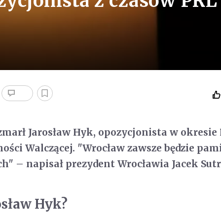
ozycjonista z czasów PRL
zmarł Jarosław Hyk, opozycjonista w okresie 
rności Walczącej. "Wrocław zawsze będzie pami
h" – napisał prezydent Wrocławia Jacek Sutr
osław Hyk?