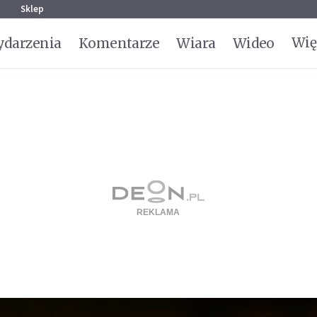
g
Sklep
Wię
darzenia
Komentarze
Wiara
Wideo