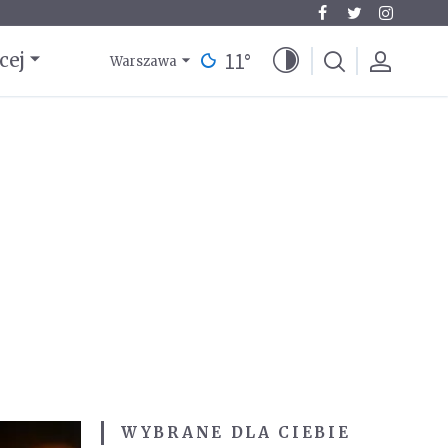
11
°
cej
Warszawa
WYBRANE DLA CIEBIE