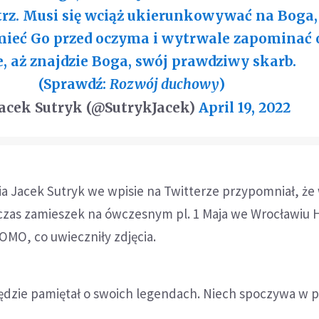
z. Musi się wciąż ukierunkowywać na Boga,
mieć Go przed oczyma i wytrwale zapominać 
e, aż znajdzie Boga, swój prawdziwy skarb.
(Sprawdź:
Rozwój duchowy
)
acek Sutryk (@SutrykJacek)
April 19, 2022
a Jacek Sutryk we wpisie na Twitterze przypomniał, że
odczas zamieszek na ówczesnym pl. 1 Maja we Wrocławiu 
OMO, co uwieczniły zdjęcia.
dzie pamiętał o swoich legendach. Niech spoczywa w p