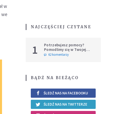
ał w
u we
NAJCZĘŚCIEJ CZYTANE
Potrzebujesz pomocy?
1
Pomodlimy się w Twojej
intencji
62 komentarzy
BĄDŹ NA BIEŻĄCO
ŚLEDŹ NAS NA FACEBOOKU
ŚLEDŹ NAS NA TWITTERZE