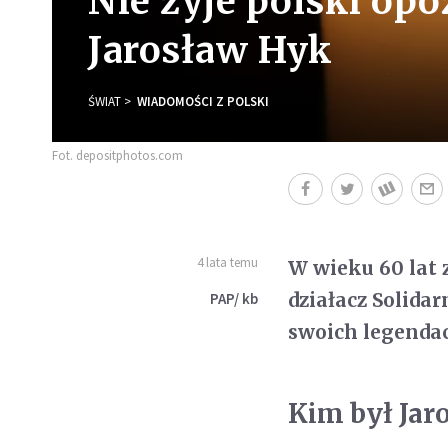
Nie żyje polski op
Jarosław Hyk
ŚWIAT
WIADOMOŚCI Z POLSKI
Fot. depositphotos.com
4 lata temu
W wieku 60 lat 
działacz Solida
PAP/ kb
swoich legendac
Kim był Jar