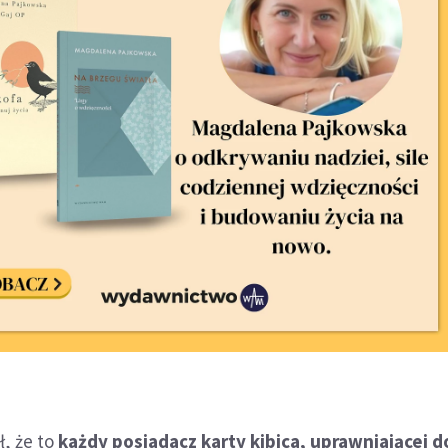
, że to
każdy posiadacz karty kibica, uprawniającej 