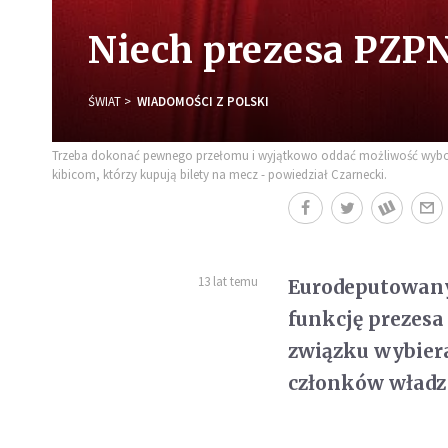
Niech prezesa PZPN
ŚWIAT
WIADOMOŚCI Z POLSKI
Trzeba dokonać pewnego przełomu i wyjątkowo oddać możliwość wyboru p
kibicom, którzy kupują bilety na mecz - powiedział Czarnecki.
13 lat temu
Eurodeputowany 
funkcję prezesa
związku wybieral
członków władz 