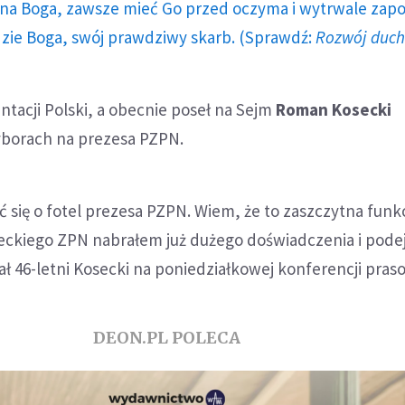
a Boga, zawsze mieć Go przed oczyma i wytrwale zap
dzie Boga, swój prawdziwy skarb. (Sprawdź:
Rozwój duc
entacji Polski, a obecnie poseł na Sejm
Roman Kosecki
borach na prezesa PZPN.
 się o fotel prezesa PZPN. Wiem, że to zaszczytna funkc
ckiego ZPN nabrałem już dużego doświadczenia i pode
ał 46-letni Kosecki na poniedziałkowej konferencji pras
DEON.PL POLECA