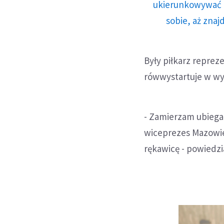
ukierunkowywać n
sobie, aż znaj
Były piłkarz reprez
rówwystartuje w wy
- Zamierzam ubiegać
wiceprezes Mazowie
rękawicę - powiedzi