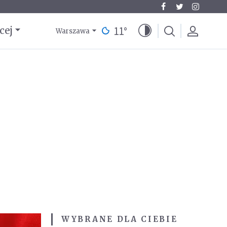
11
°
cej
Warszawa
WYBRANE DLA CIEBIE