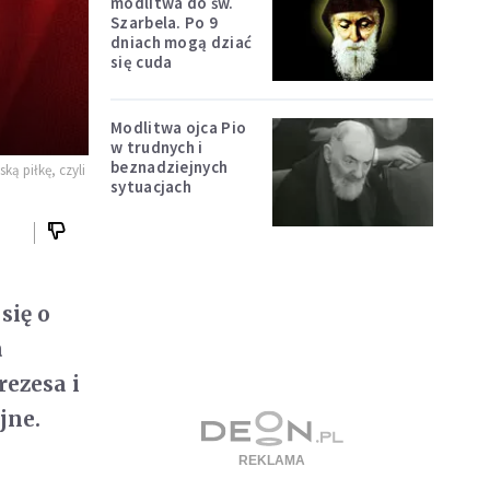
modlitwa do św.
Szarbela. Po 9
dniach mogą dziać
się cuda
Modlitwa ojca Pio
w trudnych i
beznadziejnych
ą piłkę, czyli
sytuacjach
się o
a
rezesa i
jne.