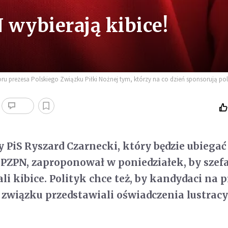
 wybierają kibice!
rezesa Polskiego Związku Piłki Nożnej tym, którzy na co dzień sponsorują polsk
PiS Ryszard Czarnecki, który będzie ubiegać 
 PZPN, zaproponował w poniedziałek, by szef
i kibice. Polityk chce też, by kandydaci na p
związku przedstawiali oświadczenia lustracy