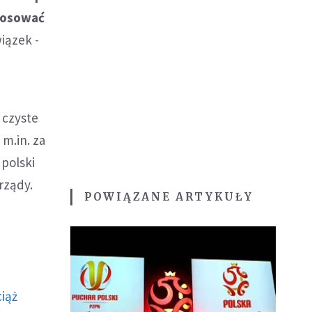
głosować
wiązek -
 czyste
m.in. za
polski
rządy.
POWIĄZANE ARTYKUŁY
ciąż