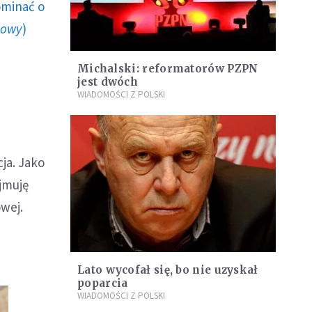
ominać o
howy
)
Michalski: reformatorów PZPN
jest dwóch
WIADOMOŚCI Z POLSKI
ja. Jako
jmuję
owej.
Lato wycofał się, bo nie uzyskał
poparcia
WIADOMOŚCI Z POLSKI