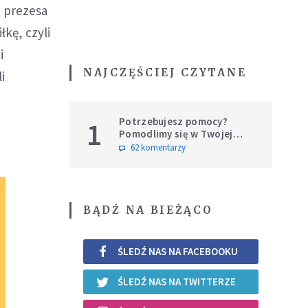
 prezesa
łkę, czyli
i
NAJCZĘŚCIEJ CZYTANE
i
Potrzebujesz pomocy?
1
Pomodlimy się w Twojej
intencji
62 komentarzy
BĄDŹ NA BIEŻĄCO
ŚLEDŹ NAS NA FACEBOOKU
ŚLEDŹ NAS NA TWITTERZE