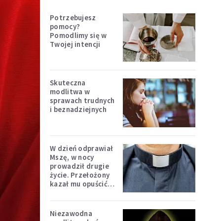
Potrzebujesz
pomocy?
Pomodlimy się w
Twojej intencji
Skuteczna
modlitwa w
sprawach trudnych
i beznadziejnych
W dzień odprawiał
Mszę, w nocy
prowadził drugie
życie. Przełożony
kazał mu opuścić
zakon
Niezawodna