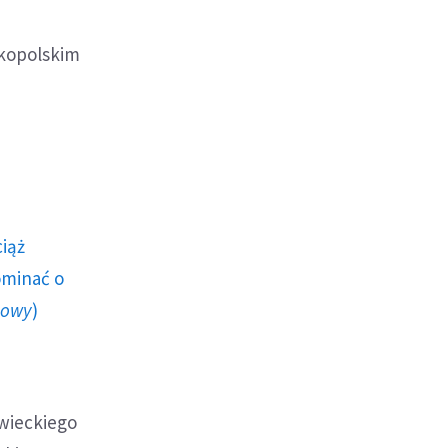
lkopolskim
ciąż
ominać o
howy
)
owieckiego