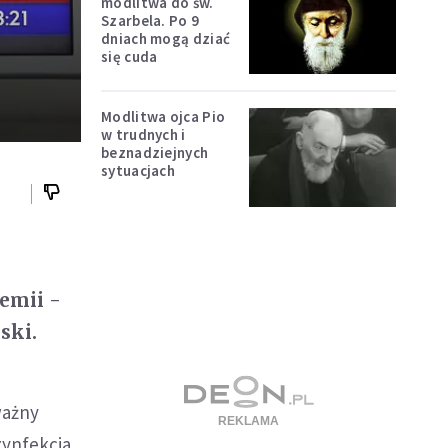
modlitwa do św.
Szarbela. Po 9
dniach mogą dziać
się cuda
Modlitwa ojca Pio
w trudnych i
beznadziejnych
sytuacjach
emii -
ski.
ważny
zynfekcja,