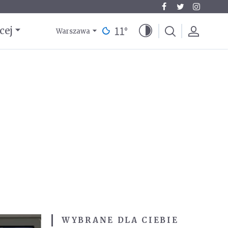
11
°
cej
Warszawa
WYBRANE DLA CIEBIE