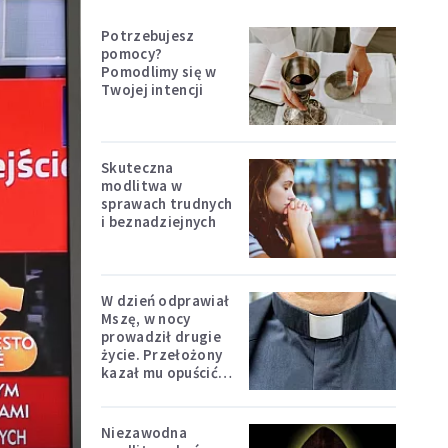
Potrzebujesz
pomocy?
Pomodlimy się w
Twojej intencji
Skuteczna
modlitwa w
sprawach trudnych
i beznadziejnych
W dzień odprawiał
Mszę, w nocy
prowadził drugie
życie. Przełożony
kazał mu opuścić
zakon
Niezawodna