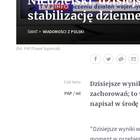
Niedzielski: dzisie
stabilizację dzienn
ŚWIAT
WIADOMOŚCI Z POLSKI
(fot. PAP/Paweł Supernak)
5 lat temu
Dzisiejsze wynik
zachorowań; to 
PAP / ml
napisał w środę
"Dzisiejsze wyniki 
moment w przebiegu 