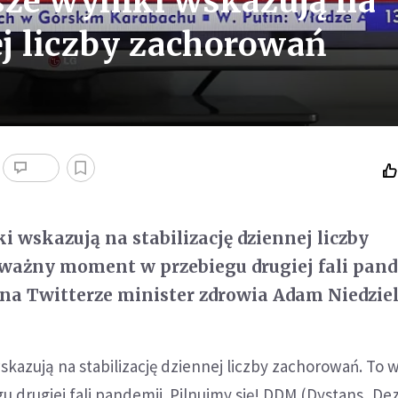
jsze wyniki wskazują na
ej liczby zachorowań
i wskazują na stabilizację dziennej liczby
ważny moment w przebiegu drugiej fali pand
 na Twitterze minister zdrowia Adam Niedziel
wskazują na stabilizację dziennej liczby zachorowań. To 
drugiej fali pandemii. Pilnujmy się! DDM (Dystans, De