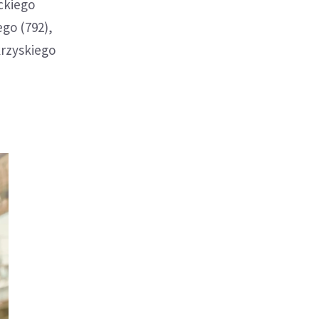
ckiego
go (792),
krzyskiego