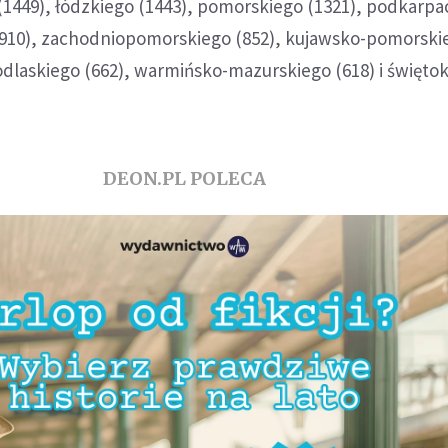
 (1449), łódzkiego (1443), pomorskiego (1321), podkarpa
 (910), zachodniopomorskiego (852), kujawsko-pomorskie
odlaskiego (662), warmińsko-mazurskiego (618) i święto
DEON.PL POLECA