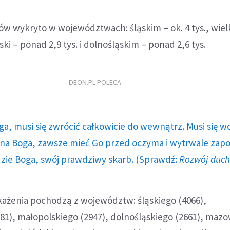
ów wykryto w województwach: śląskim – ok. 4 tys., wie
lski – ponad 2,9 tys. i dolnośląskim – ponad 2,6 tys.
DEON.PL POLECA
ga, musi się zwrócić całkowicie do wewnątrz. Musi się w
a Boga, zawsze mieć Go przed oczyma i wytrwale zap
dzie Boga, swój prawdziwy skarb. (Sprawdź:
Rozwój duc
ażenia pochodzą z województw: śląskiego (4066),
81), małopolskiego (2947), dolnośląskiego (2661), maz