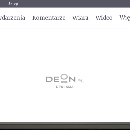
g
Sklep
Wię
darzenia
Komentarze
Wiara
Wideo