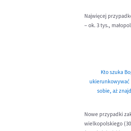
Najwięcej przypadk
– ok. 3 tys., małopo
Kto szuka Bo
ukierunkowywać n
sobie, aż znaj
Nowe przypadki zak
wielkopolskiego (30