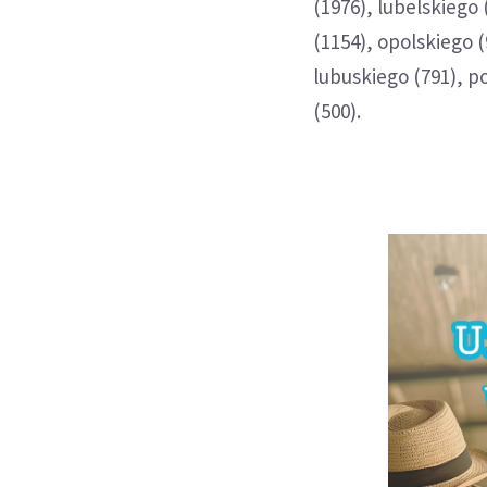
(1976), lubelskiego
(1154), opolskiego
lubuskiego (791), p
(500).