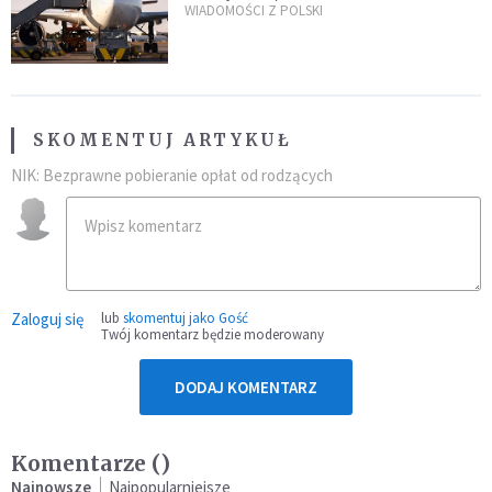
Śledczy podejrzewają, że latał
WIADOMOŚCI Z POLSKI
pod ich wpływem
SKOMENTUJ ARTYKUŁ
NIK: Bezprawne pobieranie opłat od rodzących
Zaloguj się
lub
skomentuj jako Gość
Twój komentarz będzie moderowany
DODAJ KOMENTARZ
Komentarze (
)
Najnowsze
Najpopularniejsze