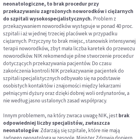
neonatologiczne, to brak procedur przy
przekazywaniu zagrożonych noworodków i ciężarnych
do szpitali wysokospecjalistycznych.
Problem z
przekazywaniem noworodków występuje w ponad 40 proc.
szpitali i aż w jednej trzeciej placówek w przypadku
ciężarnych. Przyczyny to brak miejsc, stanowisk intensywnej
terapii noworodków, zbyt mała liczba karetek do przewozu
noworodków. NIK rekomenduje pilne stworzenie procedur
dotyczących przekazywania pacjentów. Do czasu
zakończenia kontroli NIK przekazywanie pacjentek do
szpitali specjalistycznych odbywało się na podstawie
osobistych kontaktów i znajomości między lekarzami
pełniącymi dyżury oraz dzięki dobrej woli ordynatorów, a
nie według jasno ustalonych zasad współpracy.
Innym problemem, na który zwraca uwagę NIK, jest
brak
odpowiedniej liczby specjalistów, zwłaszcza
neonatologów
. Zdarzają się szpitale, które nie mają
żadnego neonatologa w zespole. Minister Zdrowia dopiero