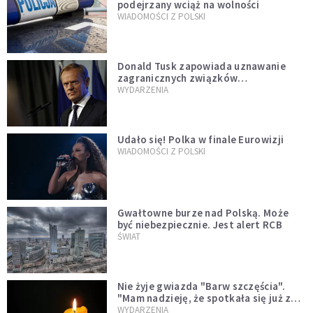
podejrzany wciąż na wolności
WIADOMOŚCI Z POLSKI
Donald Tusk zapowiada uznawanie
zagranicznych związków
jednopłciowych. "Państwo oblało ten
WYDARZENIA
test"
Udało się! Polka w finale Eurowizji
WIADOMOŚCI Z POLSKI
Gwałtowne burze nad Polską. Może
być niebezpiecznie. Jest alert RCB
ŚWIAT
Nie żyje gwiazda "Barw szczęścia".
"Mam nadzieję, że spotkała się już z
Bogiem, którego tak bardzo kochała"
WYDARZENIA