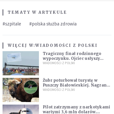
TEMATY W ARTYKULE
#szpitale
#polska służba zdrowia
WIĘCEJ W:
WIADOMOŚCI Z POLSKI
Tragiczny finał rodzinnego
wypoczynku. Ojciec usłyszy
zarzuty
WIADOMOŚCI Z POLSKI
Żubr poturbował turystę w
Puszczy Białowieskiej. Nagranie
daje do myślenia
WIADOMOŚCI Z POLSKI
Pilot zatrzymany z narkotykami
wartymi 3,6 mln dolarów.