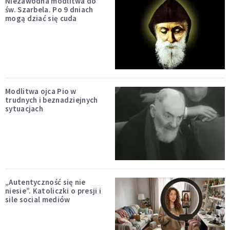
Niezawodna modlitwa do
św. Szarbela. Po 9 dniach
mogą dziać się cuda
Modlitwa ojca Pio w
trudnych i beznadziejnych
sytuacjach
„Autentyczność się nie
niesie”. Katoliczki o presji i
sile social mediów