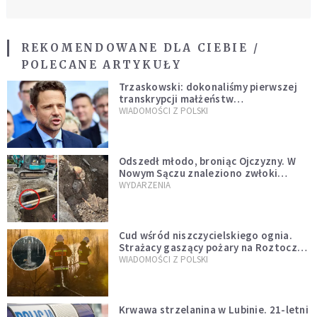
REKOMENDOWANE DLA CIEBIE /
POLECANE ARTYKUŁY
Trzaskowski: dokonaliśmy pierwszej
transkrypcji małżeństw
jednopłciowych. “Tak jak
WIADOMOŚCI Z POLSKI
zapowiadałem, bez zwłoki,
natychmiast”
Odszedł młodo, broniąc Ojczyzny. W
Nowym Sączu znaleziono zwłoki
mężczyzny z czasów potopu
WYDARZENIA
szwedzkiego
Cud wśród niszczycielskiego ognia.
Strażacy gaszący pożary na Roztoczu
opublikowali niezwykłe zdjęcie
WIADOMOŚCI Z POLSKI
Krwawa strzelanina w Lubinie. 21-letni