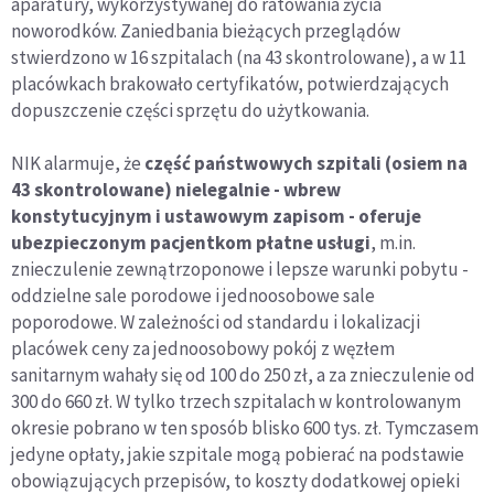
aparatury, wykorzystywanej do ratowania życia
noworodków. Zaniedbania bieżących przeglądów
stwierdzono w 16 szpitalach (na 43 skontrolowane), a w 11
placówkach brakowało certyfikatów, potwierdzających
dopuszczenie części sprzętu do użytkowania.
NIK alarmuje, że
część państwowych szpitali (osiem na
43 skontrolowane) nielegalnie - wbrew
konstytucyjnym i ustawowym zapisom - oferuje
ubezpieczonym pacjentkom płatne usługi
, m.in.
znieczulenie zewnątrzoponowe i lepsze warunki pobytu -
oddzielne sale porodowe i jednoosobowe sale
poporodowe. W zależności od standardu i lokalizacji
placówek ceny za jednoosobowy pokój z węzłem
sanitarnym wahały się od 100 do 250 zł, a za znieczulenie od
300 do 660 zł. W tylko trzech szpitalach w kontrolowanym
okresie pobrano w ten sposób blisko 600 tys. zł. Tymczasem
jedyne opłaty, jakie szpitale mogą pobierać na podstawie
obowiązujących przepisów, to koszty dodatkowej opieki