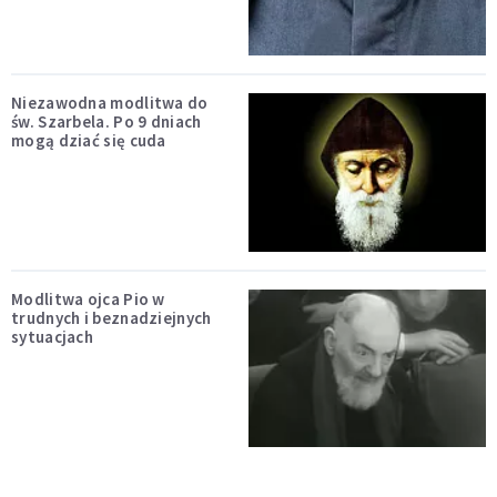
Niezawodna modlitwa do
św. Szarbela. Po 9 dniach
mogą dziać się cuda
Modlitwa ojca Pio w
trudnych i beznadziejnych
sytuacjach