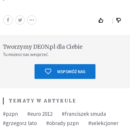
Tworzymy DEON.pl dla Ciebie
Tu możesz nas wesprzeć.
WSPOMÓŻ NAS
TEMATY W ARTYKULE
#pzpn
#euro 2012
#franciszek smuda
#grzegorz lato
#obrady pzpn
#selekcjoner