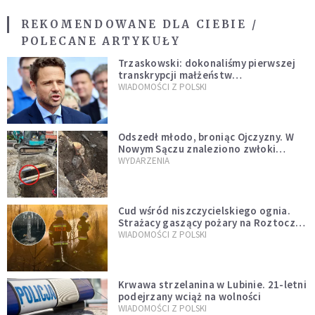
REKOMENDOWANE DLA CIEBIE /
POLECANE ARTYKUŁY
Trzaskowski: dokonaliśmy pierwszej
transkrypcji małżeństw
jednopłciowych. “Tak jak
WIADOMOŚCI Z POLSKI
zapowiadałem, bez zwłoki,
natychmiast”
Odszedł młodo, broniąc Ojczyzny. W
Nowym Sączu znaleziono zwłoki
mężczyzny z czasów potopu
WYDARZENIA
szwedzkiego
Cud wśród niszczycielskiego ognia.
Strażacy gaszący pożary na Roztoczu
opublikowali niezwykłe zdjęcie
WIADOMOŚCI Z POLSKI
Krwawa strzelanina w Lubinie. 21-letni
podejrzany wciąż na wolności
WIADOMOŚCI Z POLSKI