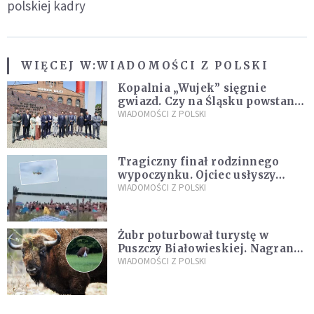
polskiej kadry
WIĘCEJ W:
WIADOMOŚCI Z POLSKI
Kopalnia „Wujek” sięgnie
gwiazd. Czy na Śląsku powstanie
„Dolina Krzemowa”?
WIADOMOŚCI Z POLSKI
Tragiczny finał rodzinnego
wypoczynku. Ojciec usłyszy
zarzuty
WIADOMOŚCI Z POLSKI
Żubr poturbował turystę w
Puszczy Białowieskiej. Nagranie
daje do myślenia
WIADOMOŚCI Z POLSKI