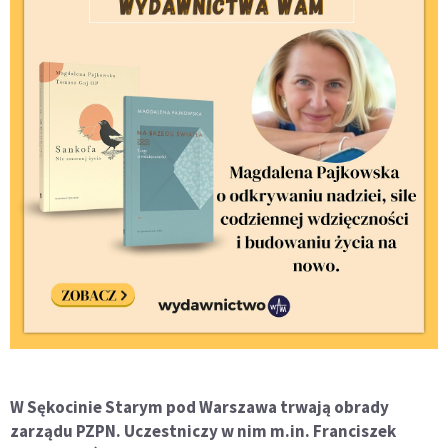
W Sękocinie Starym pod Warszawa trwają obrady
zarządu PZPN. Uczestniczy w nim m.in. Franciszek