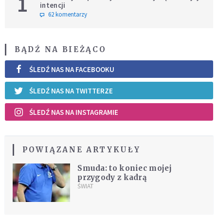
1
intencji
62 komentarzy
BĄDŹ NA BIEŻĄCO
ŚLEDŹ NAS NA FACEBOOKU
ŚLEDŹ NAS NA TWITTERZE
ŚLEDŹ NAS NA INSTAGRAMIE
POWIĄZANE ARTYKUŁY
Smuda: to koniec mojej
przygody z kadrą
ŚWIAT