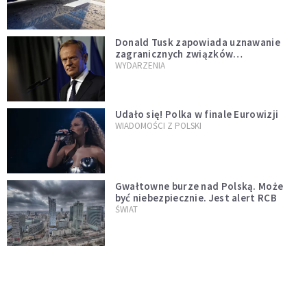
Donald Tusk zapowiada uznawanie
zagranicznych związków
jednopłciowych. "Państwo oblało ten
WYDARZENIA
test"
Udało się! Polka w finale Eurowizji
WIADOMOŚCI Z POLSKI
Gwałtowne burze nad Polską. Może
być niebezpiecznie. Jest alert RCB
ŚWIAT
Nie żyje gwiazda "Barw szczęścia".
"Mam nadzieję, że spotkała się już z
Bogiem, którego tak bardzo kochała"
WYDARZENIA