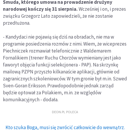
Smuda, którego umowa na prowadzenie drużyny
narodowej kończy się 31 sierpnia.
Wcześniej i on, i prezes
związku Grzegorz Lato zapowiedzieli, że nie zostanie
przedłużona.
- Kandydaci nie pojawią się dziś na obradach, nie ma w
programie posiedzenia rozmów z nimi. Wiem, że wiceprezes
Piechniczek rozmawiał telefonicznie z Waldemarem
Fornalikiem (trener Ruchu Chorzów wymieniany jest jako
faworyt objęcia funkcji selekcjonera - PAP). Na skrzynkę
mailową PZPN przyszło kilkanaście aplikacji, głównie od
zagranicznych szkoleniowców. W tym gronie był m.in. Szwed
Sven-Goran Eriksson. Prawdopodobnie jednak zarząd
będzie optował za Polakiem, m.in. ze względów
komunikacyjnych - dodała.
DEON.PL POLECA
Kto szuka Boga, musi się zwrócić całkowicie do wewnątrz.