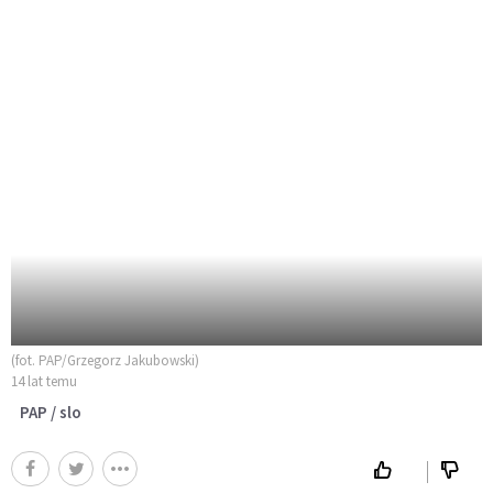
(fot. PAP/Grzegorz Jakubowski)
14 lat temu
PAP / slo