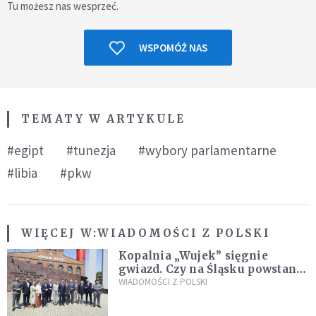
Tu możesz nas wesprzeć.
WSPOMÓŻ NAS
TEMATY W ARTYKULE
#egipt
#tunezja
#wybory parlamentarne
#libia
#pkw
WIĘCEJ W:
WIADOMOŚCI Z POLSKI
Kopalnia „Wujek” sięgnie
gwiazd. Czy na Śląsku powstanie
„Dolina Krzemowa”?
WIADOMOŚCI Z POLSKI