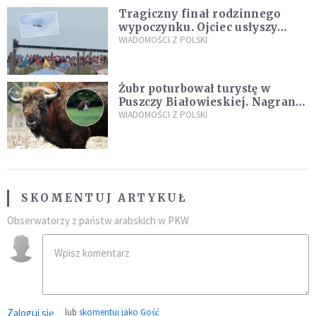
Tragiczny finał rodzinnego
wypoczynku. Ojciec usłyszy
zarzuty
WIADOMOŚCI Z POLSKI
Żubr poturbował turystę w
Puszczy Białowieskiej. Nagranie
daje do myślenia
WIADOMOŚCI Z POLSKI
SKOMENTUJ ARTYKUŁ
Obserwatorzy z państw arabskich w PKW
Zaloguj się
lub
skomentuj jako Gość