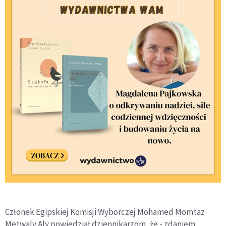
Członek Egipskiej Komisji Wyborczej Mohamed Momtaz
Metwaly Aly powiedział dziennikarzom, że - zdaniem