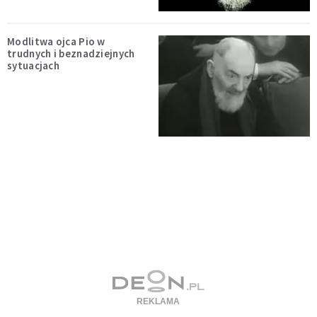
Modlitwa ojca Pio w
trudnych i beznadziejnych
sytuacjach