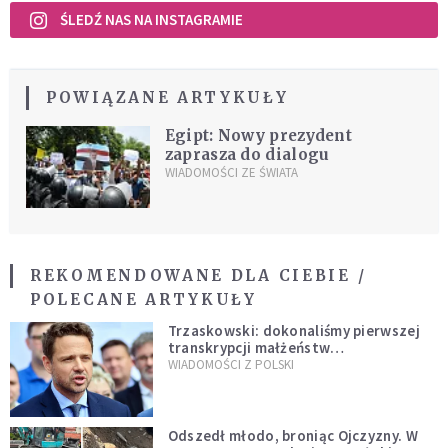
ŚLEDŹ NAS NA INSTAGRAMIE
POWIĄZANE ARTYKUŁY
Egipt: Nowy prezydent
zaprasza do dialogu
WIADOMOŚCI ZE ŚWIATA
REKOMENDOWANE DLA CIEBIE /
POLECANE ARTYKUŁY
Trzaskowski: dokonaliśmy pierwszej
transkrypcji małżeństw
jednopłciowych. “Tak jak
WIADOMOŚCI Z POLSKI
zapowiadałem, bez zwłoki,
natychmiast”
Odszedł młodo, broniąc Ojczyzny. W