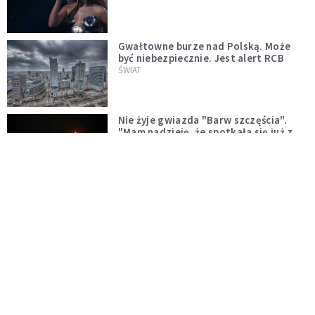
Gwałtowne burze nad Polską. Może
być niebezpiecznie. Jest alert RCB
ŚWIAT
Nie żyje gwiazda "Barw szczęścia".
"Mam nadzieję, że spotkała się już z
Bogiem, którego tak bardzo kochała"
WYDARZENIA