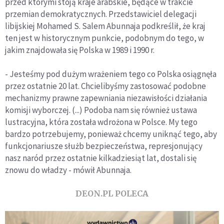
przed którymi stoją kraje arabskie, będące w trakcie
przemian demokratycznych. Przedstawiciel delegacji
libijskiej Mohamed S. Salem Abunnaja podkreślił, że kraj
ten jest w historycznym punkcie, podobnym do tego, w
jakim znajdowała się Polska w 1989 i 1990 r.
- Jesteśmy pod dużym wrażeniem tego co Polska osiągnęła
przez ostatnie 20 lat. Chcielibyśmy zastosować podobne
mechanizmy prawne zapewniania niezawisłości działania
komisji wyborczej. (...) Podoba nam się również ustawa
lustracyjna, która została wdrożona w Polsce. My tego
bardzo potrzebujemy, ponieważ chcemy uniknąć tego, aby
funkcjonariusze służb bezpieczeństwa, represjonujący
nasz naród przez ostatnie kilkadziesiąt lat, dostali się
znowu do władzy - mówił Abunnaja.
DEON.PL POLECA