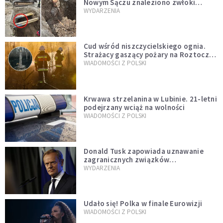
Nowym Sączu znaleziono zwłoki
mężczyzny z czasów potopu
WYDARZENIA
szwedzkiego
Cud wśród niszczycielskiego ognia.
Strażacy gaszący pożary na Roztoczu
opublikowali niezwykłe zdjęcie
WIADOMOŚCI Z POLSKI
Krwawa strzelanina w Lubinie. 21-letni
podejrzany wciąż na wolności
WIADOMOŚCI Z POLSKI
Donald Tusk zapowiada uznawanie
zagranicznych związków
jednopłciowych. "Państwo oblało ten
WYDARZENIA
test"
Udało się! Polka w finale Eurowizji
WIADOMOŚCI Z POLSKI