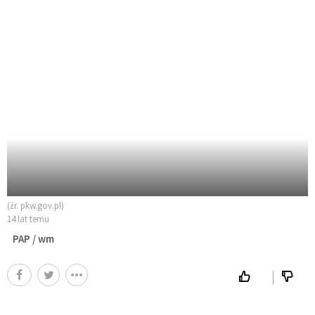
(źr. pkw.gov.pl)
14 lat temu
PAP / wm