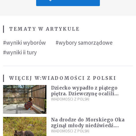
TEMATY W ARTYKULE
#wyniki wyborów
#wybory samorządowe
#wyniki ii tury
WIĘCEJ W:
WIADOMOŚCI Z POLSKI
Dziecko wypadło z piątego
piętra. Dziewczynę ocalili
sąsiedzi
WIADOMOŚCI Z POLSKI
Na drodze do Morskiego Oka
zginął młody niedźwiedź.
Sprawę bada Policja i TPN
WIADOMOŚCI Z POLSKI