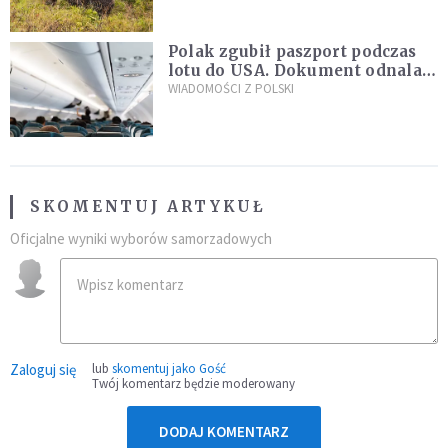
Polak zgubił paszport podczas
lotu do USA. Dokument odnalazł
się w nietypowym miejscu
WIADOMOŚCI Z POLSKI
SKOMENTUJ ARTYKUŁ
Oficjalne wyniki wyborów samorzadowych
Zaloguj się
lub
skomentuj jako Gość
Twój komentarz będzie moderowany
DODAJ KOMENTARZ