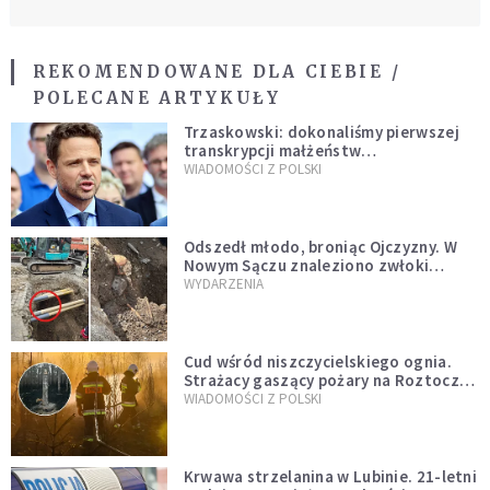
REKOMENDOWANE DLA CIEBIE /
POLECANE ARTYKUŁY
Trzaskowski: dokonaliśmy pierwszej
transkrypcji małżeństw
jednopłciowych. “Tak jak
WIADOMOŚCI Z POLSKI
zapowiadałem, bez zwłoki,
natychmiast”
Odszedł młodo, broniąc Ojczyzny. W
Nowym Sączu znaleziono zwłoki
mężczyzny z czasów potopu
WYDARZENIA
szwedzkiego
Cud wśród niszczycielskiego ognia.
Strażacy gaszący pożary na Roztoczu
opublikowali niezwykłe zdjęcie
WIADOMOŚCI Z POLSKI
Krwawa strzelanina w Lubinie. 21-letni