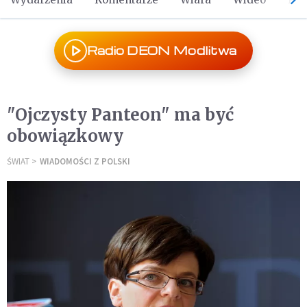
Radio DEON Modlitwa
"Ojczysty Panteon" ma być
obowiązkowy
ŚWIAT
WIADOMOŚCI Z POLSKI