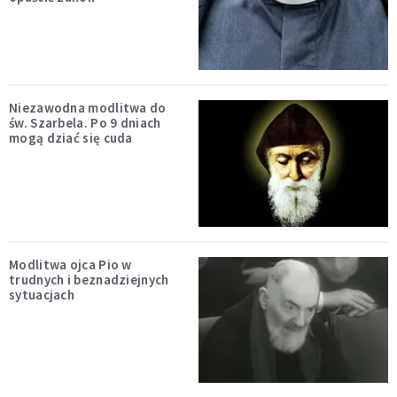
Niezawodna modlitwa do
św. Szarbela. Po 9 dniach
mogą dziać się cuda
Modlitwa ojca Pio w
trudnych i beznadziejnych
sytuacjach