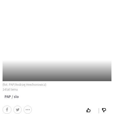
(fot. PAP/Andrzej Hrechorowicz)
14 lat temu
PAP / slo