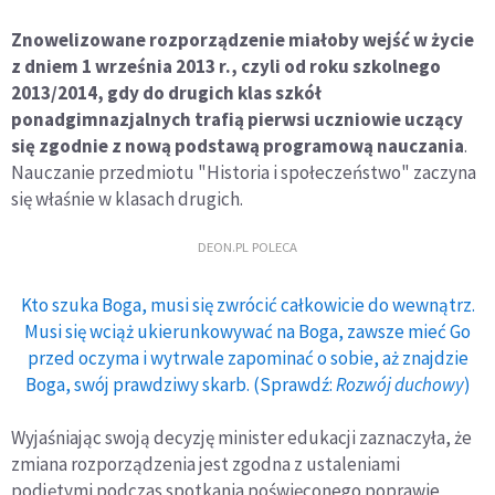
Znowelizowane rozporządzenie miałoby wejść w życie
z dniem 1 września 2013 r., czyli od roku szkolnego
2013/2014, gdy do drugich klas szkół
ponadgimnazjalnych trafią pierwsi uczniowie uczący
się zgodnie z nową podstawą programową nauczania
.
Nauczanie przedmiotu "Historia i społeczeństwo" zaczyna
się właśnie w klasach drugich.
DEON.PL POLECA
Kto szuka Boga, musi się zwrócić całkowicie do wewnątrz.
Musi się wciąż ukierunkowywać na Boga, zawsze mieć Go
przed oczyma i wytrwale zapominać o sobie, aż znajdzie
Boga, swój prawdziwy skarb. (Sprawdź:
Rozwój duchowy
)
Wyjaśniając swoją decyzję minister edukacji zaznaczyła, że
zmiana rozporządzenia jest zgodna z ustaleniami
podjętymi podczas spotkania poświęconego poprawie