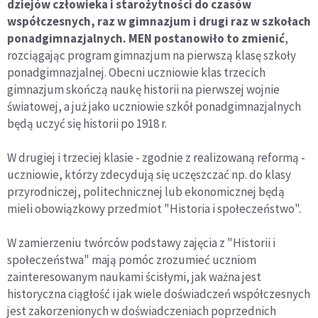
dziejów człowieka i starożytności do czasów
współczesnych, raz w gimnazjum i drugi raz w szkołach
ponadgimnazjalnych. MEN postanowiło to zmienić
,
rozciągając program gimnazjum na pierwszą klasę szkoły
ponadgimnazjalnej. Obecni uczniowie klas trzecich
gimnazjum skończą naukę historii na pierwszej wojnie
światowej, a już jako uczniowie szkół ponadgimnazjalnych
będą uczyć się historii po 1918 r.
W drugiej i trzeciej klasie - zgodnie z realizowaną reformą -
uczniowie, którzy zdecydują się uczęszczać np. do klasy
przyrodniczej, politechnicznej lub ekonomicznej będą
mieli obowiązkowy przedmiot "Historia i społeczeństwo".
W zamierzeniu twórców podstawy zajęcia z "Historii i
społeczeństwa" mają pomóc zrozumieć uczniom
zainteresowanym naukami ścisłymi, jak ważna jest
historyczna ciągłość i jak wiele doświadczeń współczesnych
jest zakorzenionych w doświadczeniach poprzednich