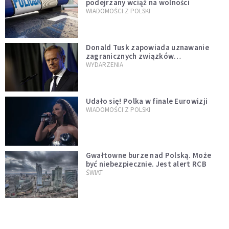
podejrzany wciąż na wolności
WIADOMOŚCI Z POLSKI
Donald Tusk zapowiada uznawanie
zagranicznych związków
jednopłciowych. "Państwo oblało ten
WYDARZENIA
test"
Udało się! Polka w finale Eurowizji
WIADOMOŚCI Z POLSKI
Gwałtowne burze nad Polską. Może
być niebezpiecznie. Jest alert RCB
ŚWIAT
Nie żyje gwiazda "Barw szczęścia".
"Mam nadzieję, że spotkała się już z
Bogiem, którego tak bardzo kochała"
WYDARZENIA