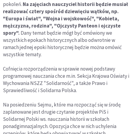
pokoleń.
Na zajęciach nauczyciel historii będzie musiał
realizować cztery spośród dziewięciu wątków, np.
"Europa i świat", "Wojna i wojskowość", "Kobieta,
mężczyzna, rodzina", "Ojczysty Panteon i ojczyste
spory".
Dany temat będzie mógł być omówiony we
wszystkich epokach historycznych albo odwrotnie w
ramach jednej epoki historycznej będzie można omówić
wszystkie tematy.
Cofnięcia rozporządzenia w sprawie nowej podstawy
programowej nauczania chce m.in. Sekcja Krajowa Oświaty i
Wychowania NSZZ "Solidarność", a także Prawo i
Sprawiedliwość i Solidarna Polska.
Na posiedzeniu Sejmu, które ma rozpocząć się w środę
zaplanowane jest drugie czytanie projektów PiS i
Solidarnej Polski ws. nauczania historii w szkołach
ponadgimnazjalnych. Opozycja chce w nich uchylenia
przepisów, które będą obowiązywać w szkołach