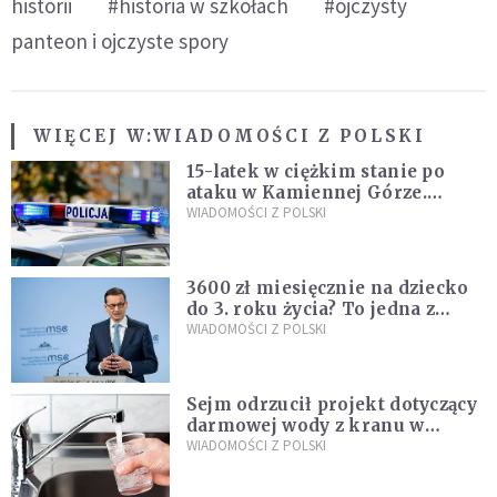
historii
#historia w szkołach
#ojczysty
panteon i ojczyste spory
WIĘCEJ W:
WIADOMOŚCI Z POLSKI
15-latek w ciężkim stanie po
ataku w Kamiennej Górze.
Policja zatrzymała dwóch
WIADOMOŚCI Z POLSKI
nastolatków
3600 zł miesięcznie na dziecko
do 3. roku życia? To jedna z
propozycji programu "Rozwój
WIADOMOŚCI Z POLSKI
Plus"
Sejm odrzucił projekt dotyczący
darmowej wody z kranu w
restauracjach
WIADOMOŚCI Z POLSKI