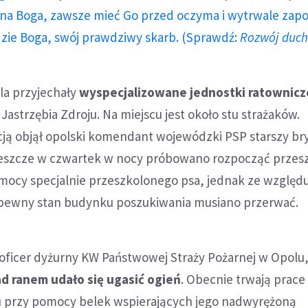
a Boga, zawsze mieć Go przed oczyma i wytrwale zap
dzie Boga, swój prawdziwy skarb. (Sprawdź:
Rozwój duc
la przyjechały
wyspecjalizowane jednostki ratownicz
Jastrzębia Zdroju. Na miejscu jest około stu strażaków.
ą objął opolski komendant wojewódzki PSP starszy br
Jeszcze w czwartek w nocy próbowano rozpocząć przes
mocy specjalnie przeszkolonego psa, jednak ze względ
iepewny stan budynku poszukiwania musiano przerwać.
 oficer dyżurny KW Państwowej Straży Pożarnej w Opolu
ad ranem udało się ugasić ogień
. Obecnie trwają prace
przy pomocy belek wspierających jego nadwyrężoną