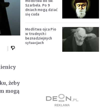
modlitwa do św.
Szarbela. Po 9
dniach mogą dziać
się cuda
Modlitwa ojca Pio
w trudnych i
beznadziejnych
sytuacjach
ienicy
ku, żeby
rym mogą