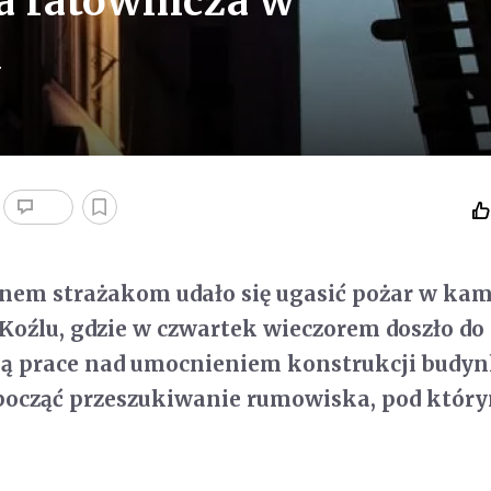
ja ratownicza w
u
anem strażakom udało się ugasić pożar w kam
Koźlu, gdzie w czwartek wieczorem doszło do
ją prace nad umocnieniem konstrukcji budyn
począć przeszukiwanie rumowiska, pod któ