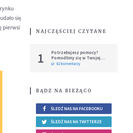
 rynku
udało się
ę pierwsi
NAJCZĘŚCIEJ CZYTANE
Potrzebujesz pomocy?
1
Pomodlimy się w Twojej
intencji
62 komentarzy
BĄDŹ NA BIEŻĄCO
ŚLEDŹ NAS NA FACEBOOKU
ŚLEDŹ NAS NA TWITTERZE