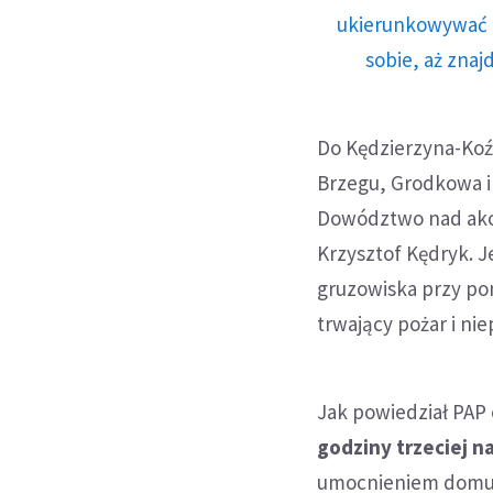
ukierunkowywać n
sobie, aż znaj
Do Kędzierzyna-Koź
Brzegu, Grodkowa i 
Dowództwo nad akcj
Krzysztof Kędryk. 
gruzowiska przy po
trwający pożar i n
Jak powiedział PAP
godziny trzeciej n
umocnieniem domu 