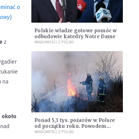
ominać o
howy
)
Polskie władze gotowe pomóc w
odbudowie katedry Notre Dame
e
z
WIADOMOŚCI Z POLSKI
ygadier
zukanie
u na
,
około
Ponad 5,3 tys. pożarów w Polsce
 nad
od początku roku. Powodem
coraz wyższe temperatury
WIADOMOŚCI Z POLSKI