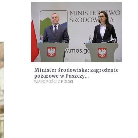
Minister środowiska: zagrożenie
pożarowe w Puszczy
białowieskiej jest ogromne;
WIADOMOŚCI Z POLSKI
trzeba działać