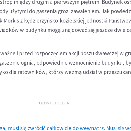
 strop między drugim a pierwszym piętrem. Budynek os
ody użytymi do gaszenia grozi zawaleniem. Jak powiedz
k Morkis z kędzierzyńsko-kozielskiej jednostki Państwow
wiadków w budynku mogą znajdować się jeszcze dwie o
oważne i przed rozpoczęciem akcji poszukiwawczej w g
gaszenie ognia, odpowiednie wzmocnienie budynku, b
yko dla ratowników, którzy wezmą udział w przeszukani
DEON.PL POLECA
ga, musi się zwrócić całkowicie do wewnątrz. Musi się w