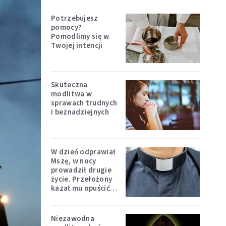
Potrzebujesz
pomocy?
Pomodlimy się w
Twojej intencji
Skuteczna
modlitwa w
sprawach trudnych
i beznadziejnych
W dzień odprawiał
Mszę, w nocy
prowadził drugie
życie. Przełożony
kazał mu opuścić
zakon
Niezawodna