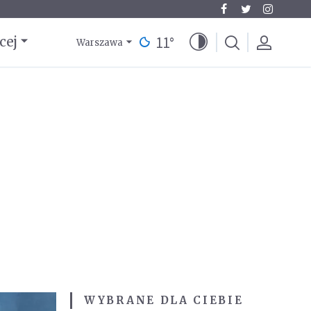
11
°
cej
Warszawa
WYBRANE DLA CIEBIE