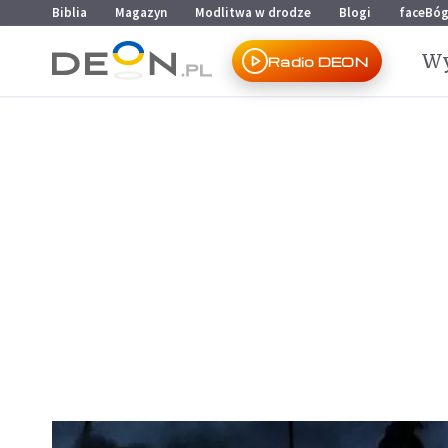
Przejdź do menu głównego
Przejdź do treści
Biblia
Magazyn
Modlitwa w drodze
Blogi
faceBó
Wy
Radio DEON