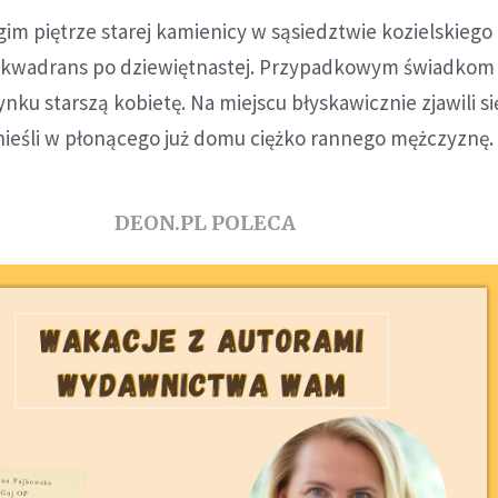
m piętrze starej kamienicy w sąsiedztwie kozielskiego
 kwadrans po dziewiętnastej. Przypadkowym świadkom 
ku starszą kobietę. Na miejscu błyskawicznie zjawili si
nieśli w płonącego już domu ciężko rannego mężczyznę.
DEON.PL POLECA