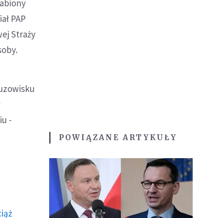
łabiony
iał PAP
ej Straży
soby.
ruzowisku
y
u -
POWIĄZANE ARTYKUŁY
ciąż