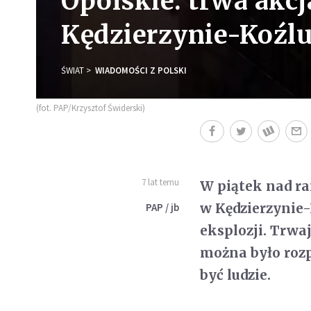
Opolskie: trwa akc
Kędzierzynie-Koźl
ŚWIAT
WIADOMOŚCI Z POLSKI
(fot. PAP/Krzysztof Świderski)
7 lat temu
W piątek nad r
w Kędzierzynie-
PAP / jb
eksplozji. Trwa
można było roz
być ludzie.