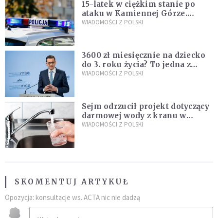
15-latek w ciężkim stanie po
ataku w Kamiennej Górze.
Policja zatrzymała dwóch
WIADOMOŚCI Z POLSKI
nastolatków
3600 zł miesięcznie na dziecko
do 3. roku życia? To jedna z
propozycji programu "Rozwój
WIADOMOŚCI Z POLSKI
Plus"
Sejm odrzucił projekt dotyczący
darmowej wody z kranu w
restauracjach
WIADOMOŚCI Z POLSKI
SKOMENTUJ ARTYKUŁ
Opozycja: konsultacje ws. ACTA nic nie dadzą