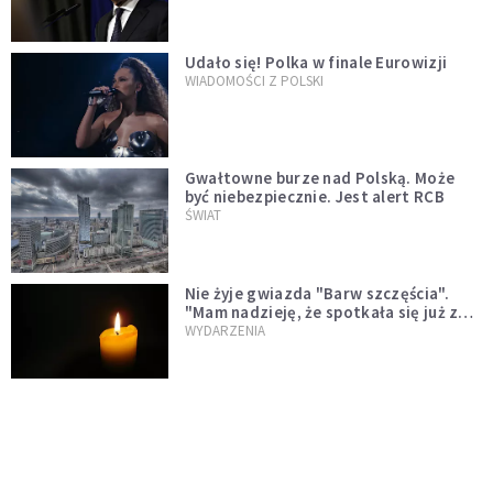
test"
Udało się! Polka w finale Eurowizji
WIADOMOŚCI Z POLSKI
Gwałtowne burze nad Polską. Może
być niebezpiecznie. Jest alert RCB
ŚWIAT
Nie żyje gwiazda "Barw szczęścia".
"Mam nadzieję, że spotkała się już z
Bogiem, którego tak bardzo kochała"
WYDARZENIA