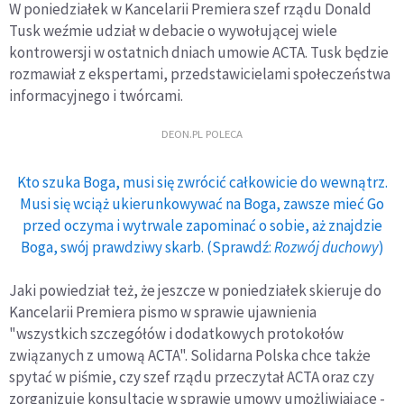
W poniedziałek w Kancelarii Premiera szef rządu Donald
Tusk weźmie udział w debacie o wywołującej wiele
kontrowersji w ostatnich dniach umowie ACTA. Tusk będzie
rozmawiał z ekspertami, przedstawicielami społeczeństwa
informacyjnego i twórcami.
DEON.PL POLECA
Kto szuka Boga, musi się zwrócić całkowicie do wewnątrz.
Musi się wciąż ukierunkowywać na Boga, zawsze mieć Go
przed oczyma i wytrwale zapominać o sobie, aż znajdzie
Boga, swój prawdziwy skarb. (Sprawdź:
Rozwój duchowy
)
Jaki powiedział też, że jeszcze w poniedziałek skieruje do
Kancelarii Premiera pismo w sprawie ujawnienia
"wszystkich szczegółów i dodatkowych protokołów
związanych z umową ACTA". Solidarna Polska chce także
spytać w piśmie, czy szef rządu przeczytał ACTA oraz czy
zorganizuje konsultacje w sprawie umowy umożliwiające -