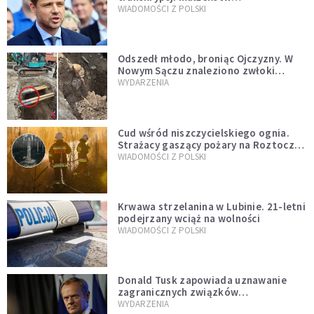
jednopłciowych. “Tak jak
WIADOMOŚCI Z POLSKI
zapowiadałem, bez zwłoki,
natychmiast”
Odszedł młodo, broniąc Ojczyzny. W
Nowym Sączu znaleziono zwłoki
mężczyzny z czasów potopu
WYDARZENIA
szwedzkiego
Cud wśród niszczycielskiego ognia.
Strażacy gaszący pożary na Roztoczu
opublikowali niezwykłe zdjęcie
WIADOMOŚCI Z POLSKI
Krwawa strzelanina w Lubinie. 21-letni
podejrzany wciąż na wolności
WIADOMOŚCI Z POLSKI
Donald Tusk zapowiada uznawanie
zagranicznych związków
jednopłciowych. "Państwo oblało ten
WYDARZENIA