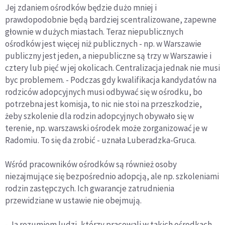
Jej zdaniem ośrodków będzie dużo mniej i
prawdopodobnie będą bardziej scentralizowane, zapewne
głownie w dużych miastach. Teraz niepublicznych
ośrodków jest więcej niż publicznych - np. w Warszawie
publiczny jest jeden, a niepubliczne są trzy w Warszawie i
cztery lub pięć w jej okolicach. Centralizacja jednak nie musi
byc problemem. - Podczas gdy kwalifikacja kandydatów na
rodziców adopcyjnych musi odbywać się w ośrodku, bo
potrzebna jest komisja, to nic nie stoi na przeszkodzie,
żeby szkolenie dla rodzin adopcyjnych obywało się w
terenie, np. warszawski ośrodek może zorganizować je w
Radomiu. To się da zrobić - uznała Luberadzka-Gruca.
Wśród pracowników ośrodków są również osoby
niezajmujące się bezpośrednio adopcją, ale np. szkoleniami
rodzin zastępczych. Ich gwarancje zatrudnienia
przewidziane w ustawie nie obejmują.
- Ja rozumiem ludzi, którzy pracowali w takich ośrodkach