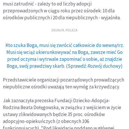
musi zatrudnić - zależy to od liczby adopcji
przeprowadzonych w ciągu roku przez ośrodek: 10 dla
ośrodków publicznych i 20 dla niepublicznych - wyjaśniła.
DEON.PL POLECA
Kto szuka Boga, musi się zwrócić całkowicie do wewnątrz.
Musi się wciąż ukierunkowywać na Boga, zawsze mieć Go
przed oczyma i wytrwale zapominać o sobie, aż znajdzie
Boga, swój prawdziwy skarb. (Sprawdź:
Rozwój duchowy
)
Przedstawiciele organizacji pozarządowych prowadzących
niepubliczne ośrodki uważają ten wymóg za krzywdzący.
Jak zaznaczyła prezeska Fundacji Dziecko-Adopcja-
Rodzina Beata Dołęgowska, w związku z wejściem w życie
ustawy zlikwidowanych będzie 35 proc. ośrodków
adopcyjno-opiekuńczych (z obecnych 106
funkcjonujących). "Pod likwidację poddano w głównej