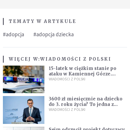
TEMATY W ARTYKULE
#adopcja
#adopcja dziecka
WIĘCEJ W:
WIADOMOŚCI Z POLSKI
15-latek w ciężkim stanie po
ataku w Kamiennej Górze.
Policja zatrzymała dwóch
WIADOMOŚCI Z POLSKI
nastolatków
3600 zł miesięcznie na dziecko
do 3. roku życia? To jedna z
propozycji programu "Rozwój
WIADOMOŚCI Z POLSKI
Plus"
Sejm odrzucił projekt dotyczący