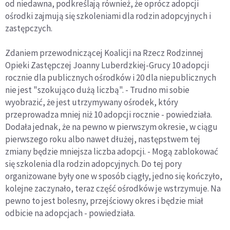
od niedawna, podkreślają również, że oprócz adopcji
ośrodki zajmują się szkoleniami dla rodzin adopcyjnych i
zastępczych.
Zdaniem przewodniczącej Koalicji na Rzecz Rodzinnej
Opieki Zastępczej Joanny Luberdzkiej-Grucy 10 adopcji
rocznie dla publicznych ośrodków i 20 dla niepublicznych
nie jest "szokująco dużą liczbą". - Trudno mi sobie
wyobrazić, że jest utrzymywany ośrodek, który
przeprowadza mniej niż 10 adopcji rocznie - powiedziała.
Dodała jednak, że na pewno w pierwszym okresie, w ciągu
pierwszego roku albo nawet dłużej, następstwem tej
zmiany będzie mniejsza liczba adopcji. - Mogą zablokować
się szkolenia dla rodzin adopcyjnych. Do tej pory
organizowane były one w sposób ciągły, jedno się kończyło,
kolejne zaczynało, teraz część ośrodków je wstrzymuje. Na
pewno to jest bolesny, przejściowy okres i będzie miał
odbicie na adopcjach - powiedziała.