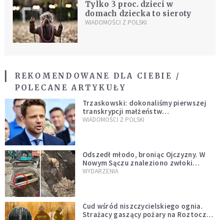
Tylko 3 proc. dzieci w
domach dziecka to sieroty
WIADOMOŚCI Z POLSKI
REKOMENDOWANE DLA CIEBIE /
POLECANE ARTYKUŁY
Trzaskowski: dokonaliśmy pierwszej
transkrypcji małżeństw
jednopłciowych. “Tak jak
WIADOMOŚCI Z POLSKI
zapowiadałem, bez zwłoki,
natychmiast”
Odszedł młodo, broniąc Ojczyzny. W
Nowym Sączu znaleziono zwłoki
mężczyzny z czasów potopu
WYDARZENIA
szwedzkiego
Cud wśród niszczycielskiego ognia.
Strażacy gaszący pożary na Roztoczu