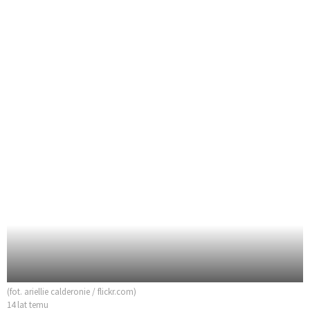
(fot. ariellie calderonie / flickr.com)
14 lat temu