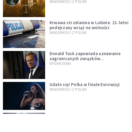
opublikowali niezwykłe zdjęcie
WIADOMOŚCI Z POLSKI
Krwawa strzelanina w Lubinie. 21-letni
podejrzany wciąż na wolności
WIADOMOŚCI Z POLSKI
Donald Tusk zapowiada uznawanie
zagranicznych związków
jednopłciowych. "Państwo oblało ten
WYDARZENIA
test"
Udało się! Polka w finale Eurowizji
WIADOMOŚCI Z POLSKI
Gwałtowne burze nad Polską. Może
być niebezpiecznie. Jest alert RCB
ŚWIAT