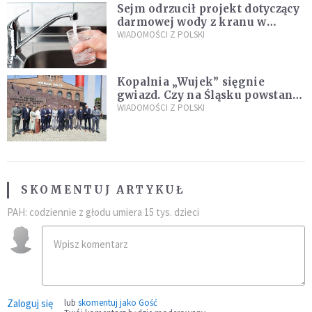
Sejm odrzucił projekt dotyczący
darmowej wody z kranu w
restauracjach
WIADOMOŚCI Z POLSKI
Kopalnia „Wujek” sięgnie
gwiazd. Czy na Śląsku powstanie
„Dolina Krzemowa”?
WIADOMOŚCI Z POLSKI
SKOMENTUJ ARTYKUŁ
PAH: codziennie z głodu umiera 15 tys. dzieci
Zaloguj się
lub
skomentuj jako Gość