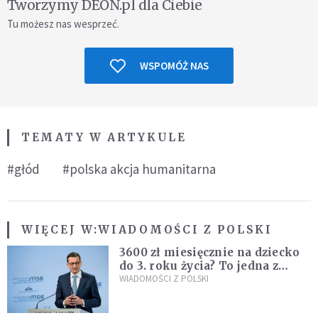
Tworzymy DEON.pl dla Ciebie
Tu możesz nas wesprzeć.
WSPOMÓŻ NAS
TEMATY W ARTYKULE
#głód
#polska akcja humanitarna
WIĘCEJ W:
WIADOMOŚCI Z POLSKI
3600 zł miesięcznie na dziecko
do 3. roku życia? To jedna z
propozycji programu "Rozwój
WIADOMOŚCI Z POLSKI
Plus"