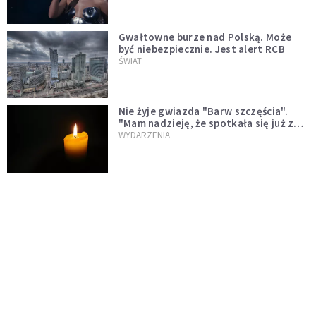
Gwałtowne burze nad Polską. Może
być niebezpiecznie. Jest alert RCB
ŚWIAT
Nie żyje gwiazda "Barw szczęścia".
"Mam nadzieję, że spotkała się już z
Bogiem, którego tak bardzo kochała"
WYDARZENIA