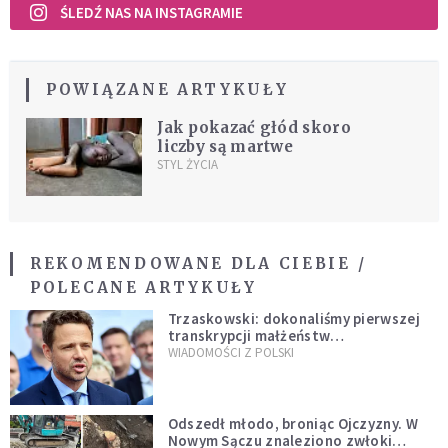
ŚLEDŹ NAS NA INSTAGRAMIE
POWIĄZANE ARTYKUŁY
Jak pokazać głód skoro
liczby są martwe
STYL ŻYCIA
REKOMENDOWANE DLA CIEBIE /
POLECANE ARTYKUŁY
Trzaskowski: dokonaliśmy pierwszej
transkrypcji małżeństw
jednopłciowych. “Tak jak
WIADOMOŚCI Z POLSKI
zapowiadałem, bez zwłoki,
natychmiast”
Odszedł młodo, broniąc Ojczyzny. W
Nowym Sączu znaleziono zwłoki