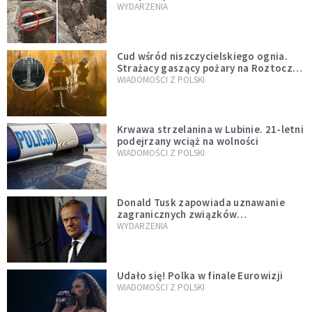
mężczyzny z czasów potopu
WYDARZENIA
szwedzkiego
Cud wśród niszczycielskiego ognia.
Strażacy gaszący pożary na Roztoczu
opublikowali niezwykłe zdjęcie
WIADOMOŚCI Z POLSKI
Krwawa strzelanina w Lubinie. 21-letni
podejrzany wciąż na wolności
WIADOMOŚCI Z POLSKI
Donald Tusk zapowiada uznawanie
zagranicznych związków
jednopłciowych. "Państwo oblało ten
WYDARZENIA
test"
Udało się! Polka w finale Eurowizji
WIADOMOŚCI Z POLSKI