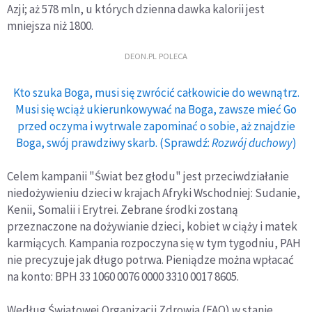
Azji; aż 578 mln, u których dzienna dawka kalorii jest
mniejsza niż 1800.
DEON.PL POLECA
Kto szuka Boga, musi się zwrócić całkowicie do wewnątrz.
Musi się wciąż ukierunkowywać na Boga, zawsze mieć Go
przed oczyma i wytrwale zapominać o sobie, aż znajdzie
Boga, swój prawdziwy skarb. (Sprawdź:
Rozwój duchowy
)
Celem kampanii "Świat bez głodu" jest przeciwdziałanie
niedożywieniu dzieci w krajach Afryki Wschodniej: Sudanie,
Kenii, Somalii i Erytrei. Zebrane środki zostaną
przeznaczone na dożywianie dzieci, kobiet w ciąży i matek
karmiących. Kampania rozpoczyna się w tym tygodniu, PAH
nie precyzuje jak długo potrwa. Pieniądze można wpłacać
na konto: BPH 33 1060 0076 0000 3310 0017 8605.
Według Światowej Organizacji Zdrowia (FAO) w stanie