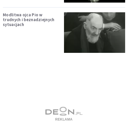
Modlitwa ojca Pio w
trudnych i beznadziejnych
sytuacjach