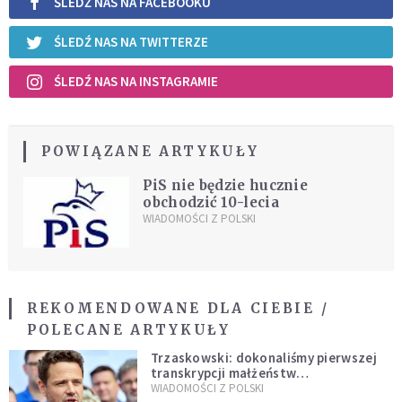
ŚLEDŹ NAS NA FACEBOOKU
ŚLEDŹ NAS NA TWITTERZE
ŚLEDŹ NAS NA INSTAGRAMIE
POWIĄZANE ARTYKUŁY
PiS nie będzie hucznie
obchodzić 10-lecia
WIADOMOŚCI Z POLSKI
REKOMENDOWANE DLA CIEBIE /
POLECANE ARTYKUŁY
Trzaskowski: dokonaliśmy pierwszej
transkrypcji małżeństw
jednopłciowych. “Tak jak
WIADOMOŚCI Z POLSKI