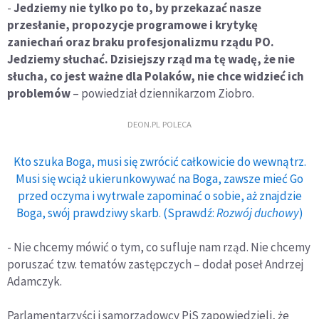
-
Jedziemy nie tylko po to, by przekazać nasze
przesłanie, propozycje programowe i krytykę
zaniechań oraz braku profesjonalizmu rządu PO.
Jedziemy słuchać. Dzisiejszy rząd ma tę wadę, że nie
słucha, co jest ważne dla Polaków, nie chce widzieć ich
problemów
– powiedział dziennikarzom Ziobro.
DEON.PL POLECA
Kto szuka Boga, musi się zwrócić całkowicie do wewnątrz.
Musi się wciąż ukierunkowywać na Boga, zawsze mieć Go
przed oczyma i wytrwale zapominać o sobie, aż znajdzie
Boga, swój prawdziwy skarb. (Sprawdź:
Rozwój duchowy
)
- Nie chcemy mówić o tym, co sufluje nam rząd. Nie chcemy
poruszać tzw. tematów zastępczych – dodał poseł Andrzej
Adamczyk.
Parlamentarzyści i samorządowcy PiS zapowiedzieli, że