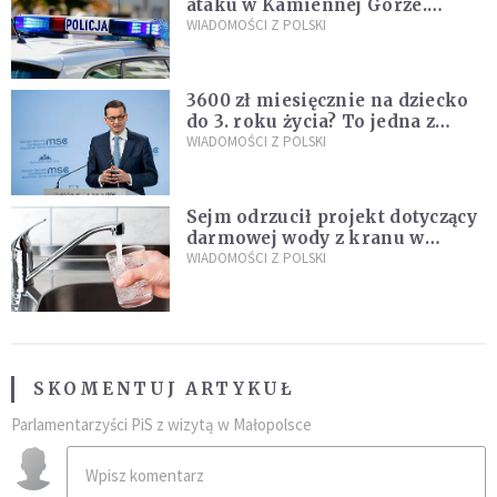
ataku w Kamiennej Górze.
Policja zatrzymała dwóch
WIADOMOŚCI Z POLSKI
nastolatków
3600 zł miesięcznie na dziecko
do 3. roku życia? To jedna z
propozycji programu "Rozwój
WIADOMOŚCI Z POLSKI
Plus"
Sejm odrzucił projekt dotyczący
darmowej wody z kranu w
restauracjach
WIADOMOŚCI Z POLSKI
SKOMENTUJ ARTYKUŁ
Parlamentarzyści PiS z wizytą w Małopolsce