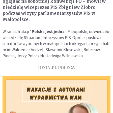
oglądać na sobotniej konwencji PO - mówił w
niedzielę wiceprezes PiS Zbigniew Ziobro
podczas wizyty parlamentarzystów PiS w
Małopolsce.
W ramach akcji "
Polska jest jedna
" Małopolskę odwiedziło
w niedzielę 65 parlamentarzystów PiS. Oprócz posłów i
senatorów wybranych w małopolskich okręgach przyjechali
m.in. Waldemar Andzel, Sławomir Kłosowski, Bolesław
Piecha, Jerzy Polaczek, Jadwiga Wiśniewska.
DEON.PL POLECA