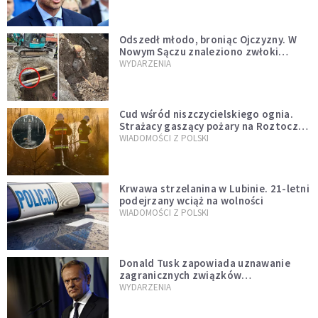
zapowiadałem, bez zwłoki,
natychmiast”
Odszedł młodo, broniąc Ojczyzny. W
Nowym Sączu znaleziono zwłoki
mężczyzny z czasów potopu
WYDARZENIA
szwedzkiego
Cud wśród niszczycielskiego ognia.
Strażacy gaszący pożary na Roztoczu
opublikowali niezwykłe zdjęcie
WIADOMOŚCI Z POLSKI
Krwawa strzelanina w Lubinie. 21-letni
podejrzany wciąż na wolności
WIADOMOŚCI Z POLSKI
Donald Tusk zapowiada uznawanie
zagranicznych związków
jednopłciowych. "Państwo oblało ten
WYDARZENIA
test"