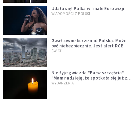
Udało się! Polka w finale Eurowizji
WIADOMOŚCI Z POLSKI
Gwałtowne burze nad Polską. Może
być niebezpiecznie. Jest alert RCB
ŚWIAT
Nie żyje gwiazda "Barw szczęścia".
"Mam nadzieję, że spotkała się już z
Bogiem, którego tak bardzo kochała"
WYDARZENIA