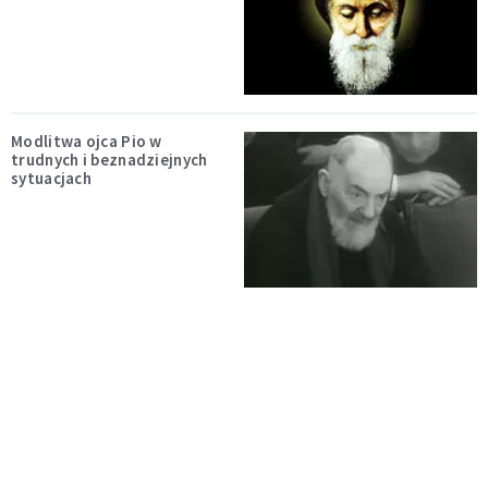
Modlitwa ojca Pio w
trudnych i beznadziejnych
sytuacjach