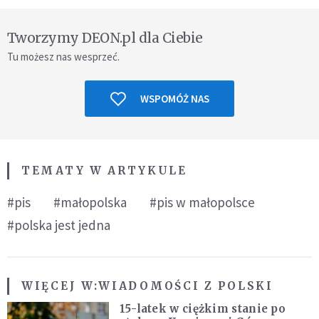
Tworzymy DEON.pl dla Ciebie
Tu możesz nas wesprzeć.
WSPOMÓŻ NAS
TEMATY W ARTYKULE
#pis
#małopolska
#pis w małopolsce
#polska jest jedna
WIĘCEJ W:
WIADOMOŚCI Z POLSKI
15-latek w ciężkim stanie po