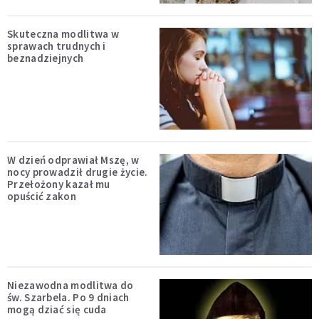
Skuteczna modlitwa w
sprawach trudnych i
beznadziejnych
W dzień odprawiał Mszę, w
nocy prowadził drugie życie.
Przełożony kazał mu
opuścić zakon
Niezawodna modlitwa do
św. Szarbela. Po 9 dniach
mogą dziać się cuda