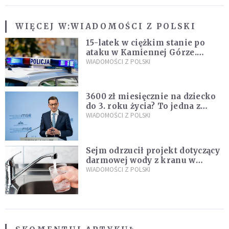
WIĘCEJ W:
WIADOMOŚCI Z POLSKI
15-latek w ciężkim stanie po
ataku w Kamiennej Górze.
Policja zatrzymała dwóch
WIADOMOŚCI Z POLSKI
nastolatków
3600 zł miesięcznie na dziecko
do 3. roku życia? To jedna z
propozycji programu "Rozwój
WIADOMOŚCI Z POLSKI
Plus"
Sejm odrzucił projekt dotyczący
darmowej wody z kranu w
restauracjach
WIADOMOŚCI Z POLSKI