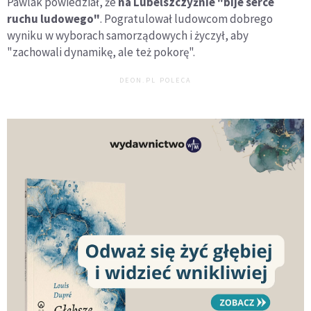
Pawlak powiedział, że
na Lubelszczyźnie "bije serce
ruchu ludowego"
. Pogratulował ludowcom dobrego
wyniku w wyborach samorządowych i życzył, aby
"zachowali dynamikę, ale też pokorę".
DEON.PL POLECA