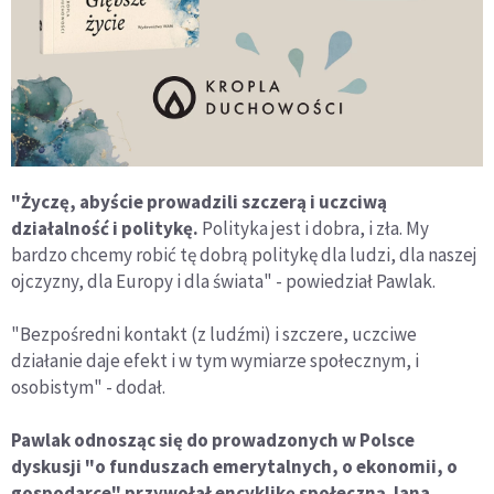
"Życzę, abyście prowadzili szczerą i uczciwą
działalność i politykę.
Polityka jest i dobra, i zła. My
bardzo chcemy robić tę dobrą politykę dla ludzi, dla naszej
ojczyzny, dla Europy i dla świata" - powiedział Pawlak.
"Bezpośredni kontakt (z ludźmi) i szczere, uczciwe
działanie daje efekt i w tym wymiarze społecznym, i
osobistym" - dodał.
Pawlak odnosząc się do prowadzonych w Polsce
dyskusji "o funduszach emerytalnych, o ekonomii, o
gospodarce" przywołał encyklikę społeczną Jana