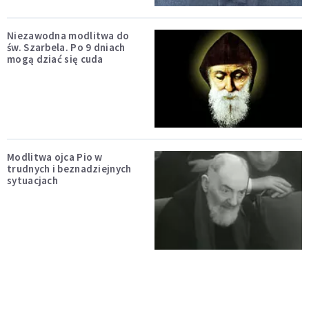
Niezawodna modlitwa do
św. Szarbela. Po 9 dniach
mogą dziać się cuda
Modlitwa ojca Pio w
trudnych i beznadziejnych
sytuacjach