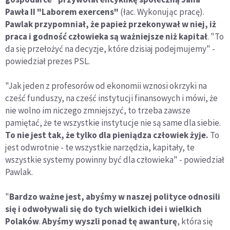
Pawła II "Laborem exercens"
(łac. Wykonując pracę).
Pawlak przypomniał, że papież przekonywał w niej, iż
praca i godność człowieka są ważniejsze niż kapitał
. "To
da się przełożyć na decyzje, które dzisiaj podejmujemy" -
powiedział prezes PSL.
"Jak jeden z profesorów od ekonomii wznosi okrzyki na
cześć funduszy, na cześć instytucji finansowych i mówi, że
nie wolno im niczego zmniejszyć, to trzeba zawsze
pamiętać, że te wszystkie instytucje nie są same dla siebie.
To nie jest tak, że tylko dla pieniądza człowiek żyje.
To
jest odwrotnie - te wszystkie narzędzia, kapitały, te
wszystkie systemy powinny być dla człowieka" - powiedział
Pawlak.
"
Bardzo ważne jest, abyśmy w naszej polityce odnosili
się i odwoływali się do tych wielkich idei i wielkich
Polaków
.
Abyśmy wyszli ponad tę awanturę
, która się