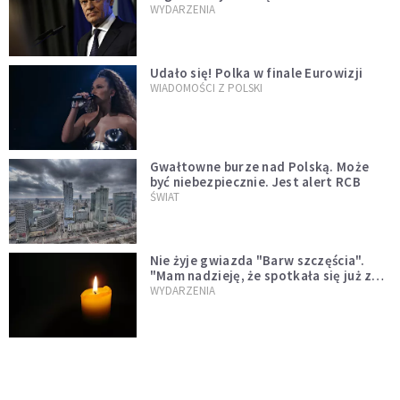
jednopłciowych. "Państwo oblało ten
WYDARZENIA
test"
Udało się! Polka w finale Eurowizji
WIADOMOŚCI Z POLSKI
Gwałtowne burze nad Polską. Może
być niebezpiecznie. Jest alert RCB
ŚWIAT
Nie żyje gwiazda "Barw szczęścia".
"Mam nadzieję, że spotkała się już z
Bogiem, którego tak bardzo kochała"
WYDARZENIA