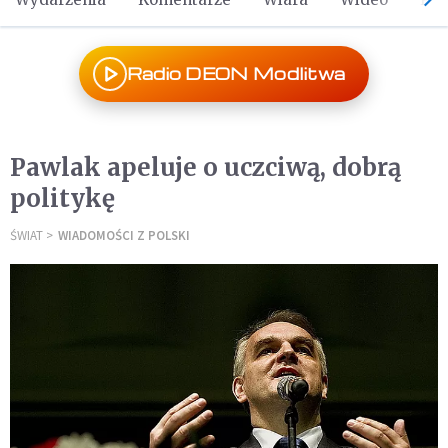
Radio DEON Modlitwa
Pawlak apeluje o uczciwą, dobrą
politykę
ŚWIAT
WIADOMOŚCI Z POLSKI