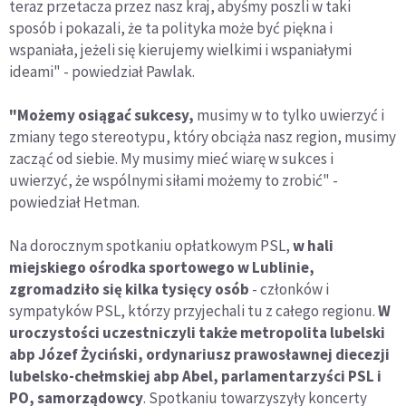
teraz przetacza przez nasz kraj, abyśmy poszli w taki
sposób i pokazali, że ta polityka może być piękna i
wspaniała, jeżeli się kierujemy wielkimi i wspaniałymi
ideami" - powiedział Pawlak.
"Możemy osiągać sukcesy,
musimy w to tylko uwierzyć i
zmiany tego stereotypu, który obciąża nasz region, musimy
zacząć od siebie. My musimy mieć wiarę w sukces i
uwierzyć, że wspólnymi siłami możemy to zrobić" -
powiedział Hetman.
Na dorocznym spotkaniu opłatkowym PSL,
w hali
miejskiego ośrodka sportowego w Lublinie,
zgromadziło się kilka tysięcy osób
- członków i
sympatyków PSL, którzy przyjechali tu z całego regionu.
W
uroczystości uczestniczyli także metropolita lubelski
abp Józef Życiński, ordynariusz prawosławnej diecezji
lubelsko-chełmskiej abp Abel, parlamentarzyści PSL i
PO, samorządowcy
. Spotkaniu towarzyszyły koncerty