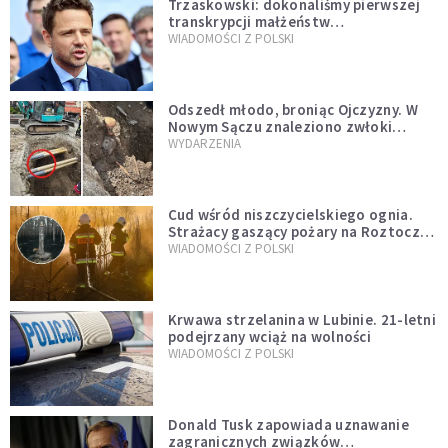
Trzaskowski: dokonaliśmy pierwszej
transkrypcji małżeństw
jednopłciowych. “Tak jak
WIADOMOŚCI Z POLSKI
zapowiadałem, bez zwłoki,
natychmiast”
Odszedł młodo, broniąc Ojczyzny. W
Nowym Sączu znaleziono zwłoki
mężczyzny z czasów potopu
WYDARZENIA
szwedzkiego
Cud wśród niszczycielskiego ognia.
Strażacy gaszący pożary na Roztoczu
opublikowali niezwykłe zdjęcie
WIADOMOŚCI Z POLSKI
Krwawa strzelanina w Lubinie. 21-letni
podejrzany wciąż na wolności
WIADOMOŚCI Z POLSKI
Donald Tusk zapowiada uznawanie
zagranicznych związków