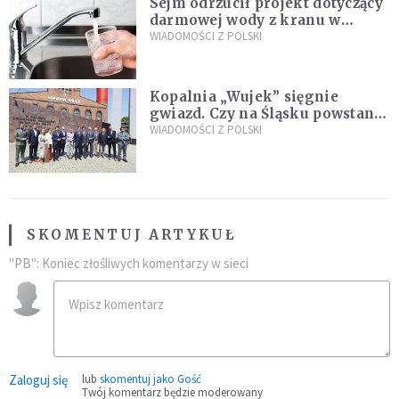
Sejm odrzucił projekt dotyczący
darmowej wody z kranu w
restauracjach
WIADOMOŚCI Z POLSKI
Kopalnia „Wujek” sięgnie
gwiazd. Czy na Śląsku powstanie
„Dolina Krzemowa”?
WIADOMOŚCI Z POLSKI
SKOMENTUJ ARTYKUŁ
"PB": Koniec złośliwych komentarzy w sieci
Zaloguj się
lub
skomentuj jako Gość
Twój komentarz będzie moderowany