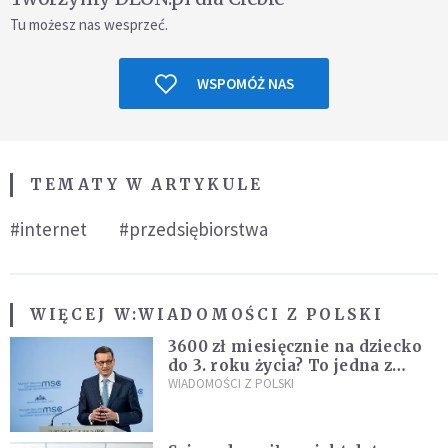
Tu możesz nas wesprzeć.
WSPOMÓŻ NAS
TEMATY W ARTYKULE
#internet
#przedsiębiorstwa
WIĘCEJ W:
WIADOMOŚCI Z POLSKI
3600 zł miesięcznie na dziecko
do 3. roku życia? To jedna z
propozycji programu "Rozwój
WIADOMOŚCI Z POLSKI
Plus"