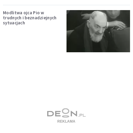
Modlitwa ojca Pio w
trudnych i beznadziejnych
sytuacjach