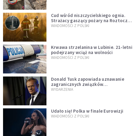
Cud wśród niszczycielskiego ognia.
Strażacy gaszący pożary na Roztoczu
opublikowali niezwykłe zdjęcie
WIADOMOŚCI Z POLSKI
Krwawa strzelanina w Lubinie. 21-letni
podejrzany wciąż na wolności
WIADOMOŚCI Z POLSKI
Donald Tusk zapowiada uznawanie
zagranicznych związków
jednopłciowych. "Państwo oblało ten
WYDARZENIA
test"
Udało się! Polka w finale Eurowizji
WIADOMOŚCI Z POLSKI