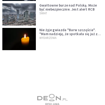
Gwałtowne burze nad Polską. Może
być niebezpiecznie. Jest alert RCB
ŚWIAT
Nie żyje gwiazda "Barw szczęścia".
"Mam nadzieję, że spotkała się już z
Bogiem, którego tak bardzo kochała"
WYDARZENIA