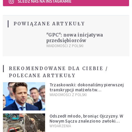
ŚLEDŹ NAS NA INSTAGRAMIE
POWIĄZANE ARTYKUŁY
"GPC": nowa inicjatywa
przedsiębiorców
WIADOMOŚCI Z POLSKI
REKOMENDOWANE DLA CIEBIE /
POLECANE ARTYKUŁY
Trzaskowski: dokonaliśmy pierwszej
transkrypcji małżeństw
jednopłciowych. “Tak jak
WIADOMOŚCI Z POLSKI
zapowiadałem, bez zwłoki,
natychmiast”
Odszedł młodo, broniąc Ojczyzny. W
Nowym Sączu znaleziono zwłoki
mężczyzny z czasów potopu
WYDARZENIA
szwedzkiego