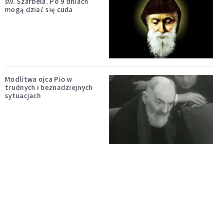
św. Szarbela. Po 9 dniach
mogą dziać się cuda
Modlitwa ojca Pio w
trudnych i beznadziejnych
sytuacjach