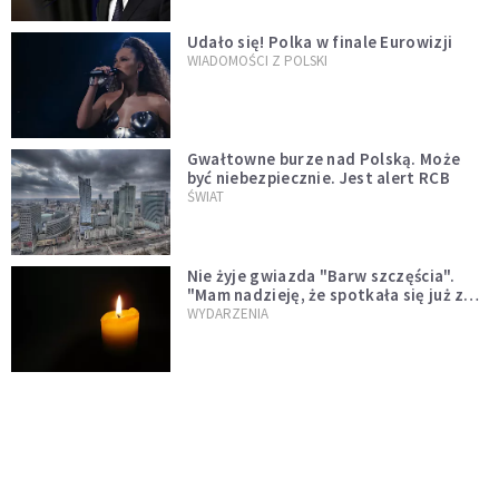
Udało się! Polka w finale Eurowizji
WIADOMOŚCI Z POLSKI
Gwałtowne burze nad Polską. Może
być niebezpiecznie. Jest alert RCB
ŚWIAT
Nie żyje gwiazda "Barw szczęścia".
"Mam nadzieję, że spotkała się już z
Bogiem, którego tak bardzo kochała"
WYDARZENIA