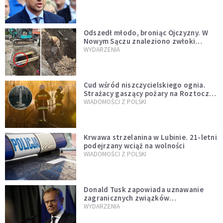
zapowiadałem, bez zwłoki,
natychmiast”
Odszedł młodo, broniąc Ojczyzny. W
Nowym Sączu znaleziono zwłoki
mężczyzny z czasów potopu
WYDARZENIA
szwedzkiego
Cud wśród niszczycielskiego ognia.
Strażacy gaszący pożary na Roztoczu
opublikowali niezwykłe zdjęcie
WIADOMOŚCI Z POLSKI
Krwawa strzelanina w Lubinie. 21-letni
podejrzany wciąż na wolności
WIADOMOŚCI Z POLSKI
Donald Tusk zapowiada uznawanie
zagranicznych związków
jednopłciowych. "Państwo oblało ten
WYDARZENIA
test"