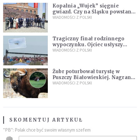
Kopalnia „Wujek” sięgnie
gwiazd. Czy na Śląsku powstanie
„Dolina Krzemowa”?
WIADOMOŚCI Z POLSKI
Tragiczny finał rodzinnego
wypoczynku. Ojciec usłyszy
zarzuty
WIADOMOŚCI Z POLSKI
Żubr poturbował turystę w
Puszczy Białowieskiej. Nagranie
daje do myślenia
WIADOMOŚCI Z POLSKI
SKOMENTUJ ARTYKUŁ
"PB": Polak chce być swoim własnym szefem