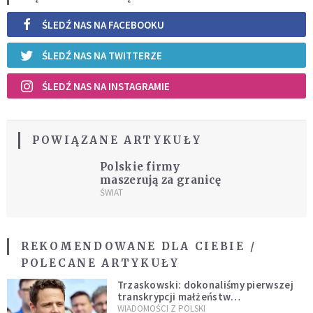
ŚLEDŹ NAS NA FACEBOOKU
ŚLEDŹ NAS NA TWITTERZE
ŚLEDŹ NAS NA INSTAGRAMIE
POWIĄZANE ARTYKUŁY
Polskie firmy
maszerują za granicę
ŚWIAT
REKOMENDOWANE DLA CIEBIE /
POLECANE ARTYKUŁY
Trzaskowski: dokonaliśmy pierwszej
transkrypcji małżeństw
jednopłciowych. “Tak jak
WIADOMOŚCI Z POLSKI