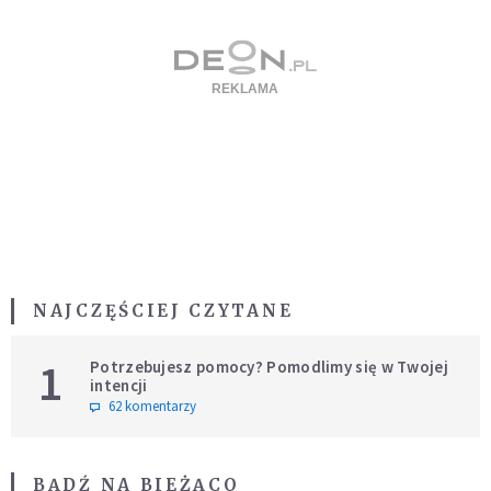
NAJCZĘŚCIEJ CZYTANE
1
Potrzebujesz pomocy? Pomodlimy się w Twojej
intencji
62 komentarzy
BĄDŹ NA BIEŻĄCO