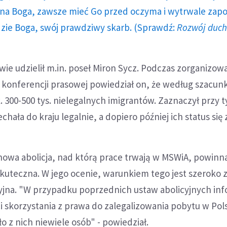
a Boga, zawsze mieć Go przed oczyma i wytrwale zap
dzie Boga, swój prawdziwy skarb. (Sprawdź:
Rozwój duc
ywie udzielił m.in. poseł Miron Sycz. Podczas zorganizow
 konferencji prasowej powiedział on, że według szacu
 300-500 tys. nielegalnych imigrantów. Zaznaczył przy t
chała do kraju legalnie, a dopiero później ich status się 
 nowa abolicja, nad którą prace trwają w MSWiA, powinn
kuteczna. W jego ocenie, warunkiem tego jest szeroko 
jna. "W przypadku poprzednich ustaw abolicyjnych inf
 skorzystania z prawa do zalegalizowania pobytu w Pol
o z nich niewiele osób" - powiedział.