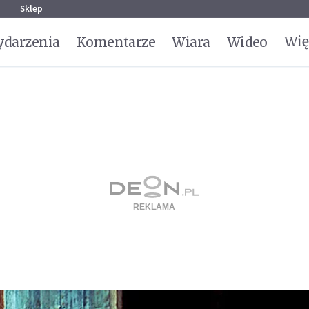
g
Sklep
Wię
darzenia
Komentarze
Wiara
Wideo