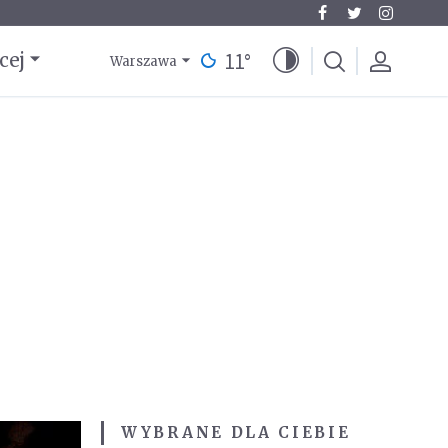
11
°
cej
Warszawa
WYBRANE DLA CIEBIE