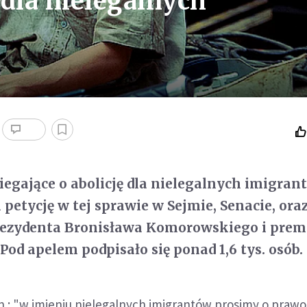
 dla nielegalnych
iegające o abolicję dla nielegalnych imigran
 petycję w tej sprawie w Sejmie, Senacie, ora
rezydenta Bronisława Komorowskiego i prem
Pod apelem podpisało się ponad 1,6 tys. osób.
n.: "w imieniu nielegalnych imigrantów prosimy o prawo