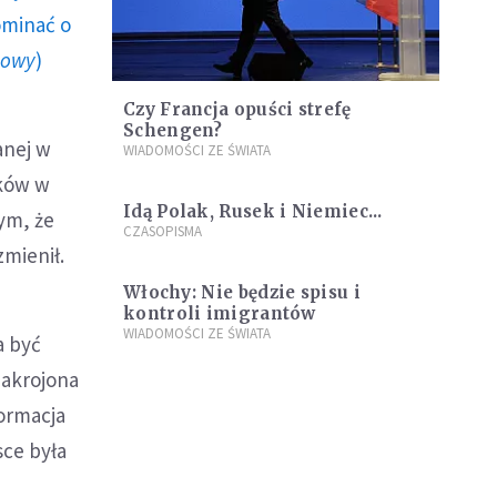
ominać o
howy
)
Czy Francja opuści strefę
Schengen?
anej w
WIADOMOŚCI ZE ŚWIATA
nków w
Idą Polak, Rusek i Niemiec...
ym, że
CZASOPISMA
zmienił.
Włochy: Nie będzie spisu i
kontroli imigrantów
WIADOMOŚCI ZE ŚWIATA
a być
zakrojona
ormacja
sce była