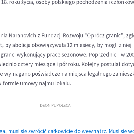
 18. roku życia, osoby polskiego pochodzenia i członków
nia Naranovich z Fundacji Rozwoju "Oprócz granic", zg
t, by abolicja obowiązywała 12 miesięcy, by mogli z niej
igranci wykonujący prace sezonowe. Poprzednie - w 2003
iednio cztery miesiące i pół roku. Kolejny postulat doty
ie wymagano poświadczenia miejsca legalnego zamiesz
 w formie umowy najmu lokalu.
DEON.PL POLECA
ga, musi się zwrócić całkowicie do wewnątrz. Musi się w