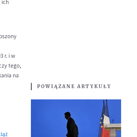
 ich
łoszony
 r. i w
czy tego,
kania na
POWIĄZANE ARTYKUŁY
ciąż