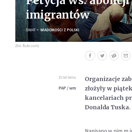
Petycja ws. abolicji
imigrantów
ŚWIAT
WIADOMOŚCI Z POLSKI
(fot. flickr.com)
15 lat temu
Organizacje zab
złożyły w piątek
PAP / wm
kancelariach p
Donalda Tuska. 
Napisano w nim m.i