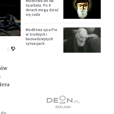
modlitwa do św.
Szarbela. Po 9
dniach mogą dziać
się cuda
Modlitwa ojca Pio
w trudnych i
beznadziejnych
sytuacjach
tów
z
iera
 do