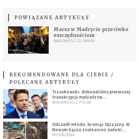
POWIĄZANE ARTYKUŁY
Marsz w Madrycie przeciwko
oszczędnościom
WIADOMOŚCI ZE ŚWIATA
REKOMENDOWANE DLA CIEBIE /
POLECANE ARTYKUŁY
Trzaskowski: dokonaliśmy pierwszej
transkrypcji małżeństw
jednopłciowych. “Tak jak
WIADOMOŚCI Z POLSKI
zapowiadałem, bez zwłoki,
natychmiast”
Odszedł młodo, broniąc Ojczyzny. W
Nowym Sączu znaleziono zwłoki
mężczyzny z czasów potopu
WYDARZENIA