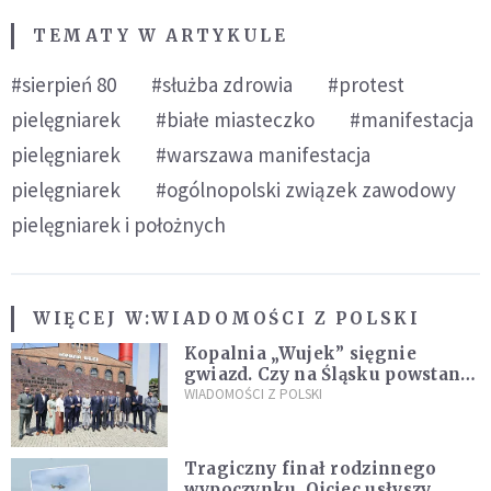
TEMATY W ARTYKULE
#sierpień 80
#służba zdrowia
#protest
pielęgniarek
#białe miasteczko
#manifestacja
pielęgniarek
#warszawa manifestacja
pielęgniarek
#ogólnopolski związek zawodowy
pielęgniarek i położnych
WIĘCEJ W:
WIADOMOŚCI Z POLSKI
Kopalnia „Wujek” sięgnie
gwiazd. Czy na Śląsku powstanie
„Dolina Krzemowa”?
WIADOMOŚCI Z POLSKI
Tragiczny finał rodzinnego
wypoczynku. Ojciec usłyszy