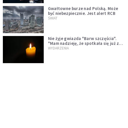
Gwałtowne burze nad Polską. Może
być niebezpiecznie. Jest alert RCB
ŚWIAT
Nie żyje gwiazda "Barw szczęścia".
"Mam nadzieję, że spotkała się już z
Bogiem, którego tak bardzo kochała"
WYDARZENIA