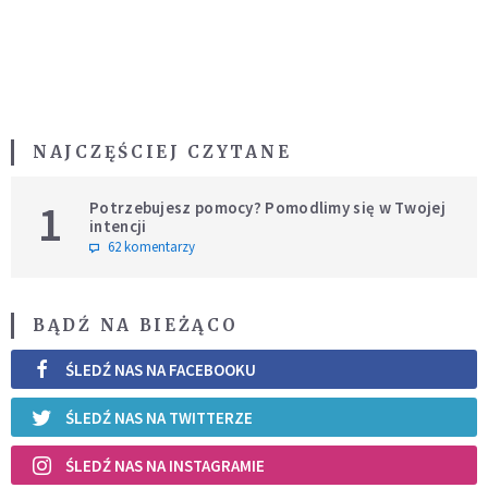
NAJCZĘŚCIEJ CZYTANE
1
Potrzebujesz pomocy? Pomodlimy się w Twojej
intencji
62 komentarzy
BĄDŹ NA BIEŻĄCO
ŚLEDŹ NAS NA FACEBOOKU
ŚLEDŹ NAS NA TWITTERZE
ŚLEDŹ NAS NA INSTAGRAMIE