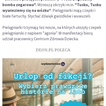
bomba zegarowa".
Wznoszą okrzyki m.in.
"Tusku, Tusku
wywieziemy cię na wózku"
. Pielęgniarki mają czepki i
białe fartuchy. Słychać dźwięk gwizdków i wuwuzeli.
Pielęgniarki trzymają też nosze, na których ułożyły czepek
pielęgniarski z napisem "agonia". W manifestacji biorą
udział pracownicy Centrum Zdrowia Dziecka.
DEON.PL POLECA