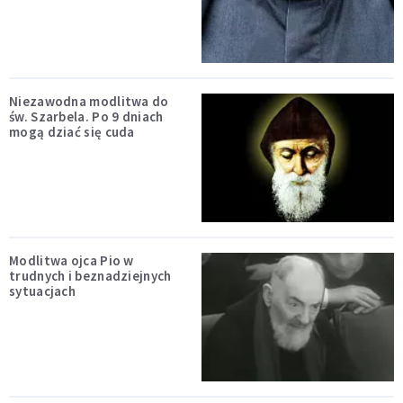
Niezawodna modlitwa do
św. Szarbela. Po 9 dniach
mogą dziać się cuda
Modlitwa ojca Pio w
trudnych i beznadziejnych
sytuacjach