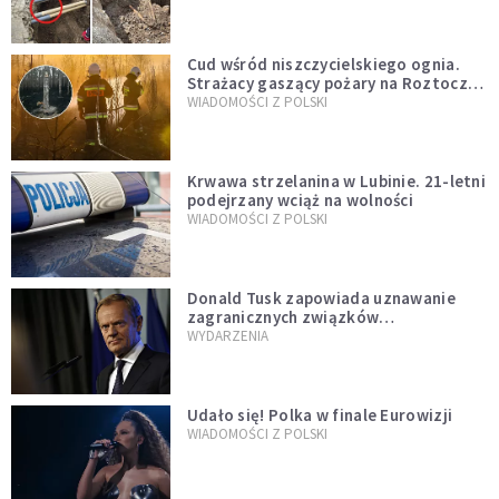
szwedzkiego
Cud wśród niszczycielskiego ognia.
Strażacy gaszący pożary na Roztoczu
opublikowali niezwykłe zdjęcie
WIADOMOŚCI Z POLSKI
Krwawa strzelanina w Lubinie. 21-letni
podejrzany wciąż na wolności
WIADOMOŚCI Z POLSKI
Donald Tusk zapowiada uznawanie
zagranicznych związków
jednopłciowych. "Państwo oblało ten
WYDARZENIA
test"
Udało się! Polka w finale Eurowizji
WIADOMOŚCI Z POLSKI