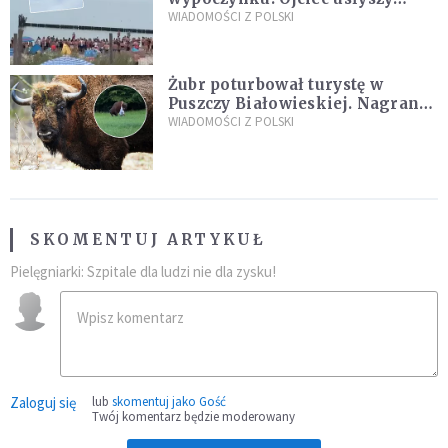
zarzuty
WIADOMOŚCI Z POLSKI
Żubr poturbował turystę w
Puszczy Białowieskiej. Nagranie
daje do myślenia
WIADOMOŚCI Z POLSKI
SKOMENTUJ ARTYKUŁ
Pielęgniarki: Szpitale dla ludzi nie dla zysku!
Zaloguj się
lub
skomentuj jako Gość
Twój komentarz będzie moderowany