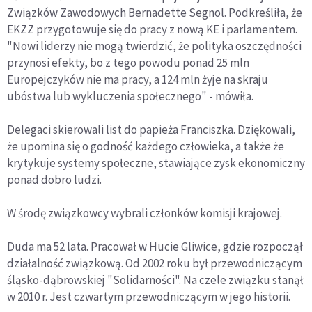
Związków Zawodowych Bernadette Segnol. Podkreśliła, że
EKZZ przygotowuje się do pracy z nową KE i parlamentem.
"Nowi liderzy nie mogą twierdzić, że polityka oszczędności
przynosi efekty, bo z tego powodu ponad 25 mln
Europejczyków nie ma pracy, a 124 mln żyje na skraju
ubóstwa lub wykluczenia społecznego" - mówiła.
Delegaci skierowali list do papieża Franciszka. Dziękowali,
że upomina się o godność każdego człowieka, a także że
krytykuje systemy społeczne, stawiające zysk ekonomiczny
ponad dobro ludzi.
W środę związkowcy wybrali członków komisji krajowej.
Duda ma 52 lata. Pracował w Hucie Gliwice, gdzie rozpoczął
działalność związkową. Od 2002 roku był przewodniczącym
śląsko-dąbrowskiej "Solidarności". Na czele związku stanął
w 2010 r. Jest czwartym przewodniczącym w jego historii.