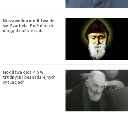
Niezawodna modlitwa do
św. Szarbela. Po 9 dniach
mogą dziać się cuda
Modlitwa ojca Pio w
trudnych i beznadziejnych
sytuacjach