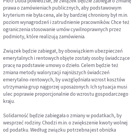
Piotr Duda powiedział, że związek będzie zabiegał o zmianę
prawa o zamówieniach publicznych, aby podstawowym
kryterium nie była cena, ale by bardziej chroniony był m.in.
poziom wynagrodzeń i zatrudnienie pracowników. Chce też
ograniczenia stosowanie umów cywilnoprawnych przez
podmioty, które realizują zamówienia.
Związek będzie zabiegał, by obowiązkiem ubezpieczeń
emerytalnych i rentowych objęte zostały osoby świadczące
pracę na podstawie umowy o dzieło. Celem będzie też
zmiana metody waloryzacji najniższych świadczeń
emerytalno-rentowych, by uwzględniała wzrost kosztów
utrzymania grup najgorzej uposażonych. Ich sytuacja musi
ulec poprawie proporcjonalnie do wzrostu gospodarczego
kraju.
Solidarność będzie zabiegała o zmiany w podatkach, by
wesprzeć rodziny. Chodzi m.in. o zwiększenie kwoty wolnej
od podatku. Według związku potrzebna jest obniżka