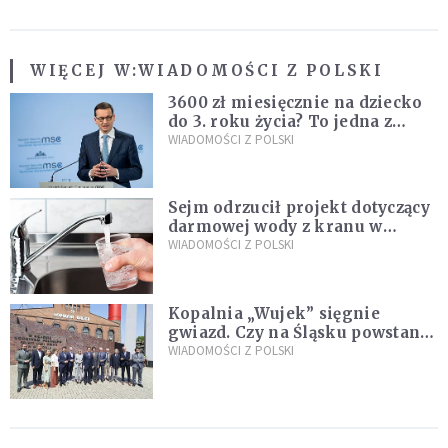
WIĘCEJ W:
WIADOMOŚCI Z POLSKI
3600 zł miesięcznie na dziecko
do 3. roku życia? To jedna z
propozycji programu "Rozwój
WIADOMOŚCI Z POLSKI
Plus"
Sejm odrzucił projekt dotyczący
darmowej wody z kranu w
restauracjach
WIADOMOŚCI Z POLSKI
Kopalnia „Wujek” sięgnie
gwiazd. Czy na Śląsku powstanie
„Dolina Krzemowa”?
WIADOMOŚCI Z POLSKI