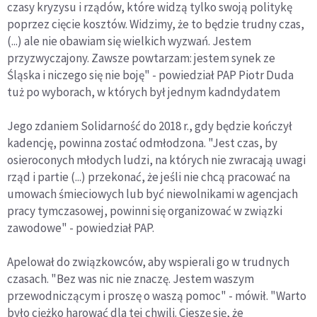
czasy kryzysu i rządów, które widzą tylko swoją politykę
poprzez cięcie kosztów. Widzimy, że to będzie trudny czas,
(...) ale nie obawiam się wielkich wyzwań. Jestem
przyzwyczajony. Zawsze powtarzam: jestem synek ze
Śląska i niczego się nie boję" - powiedział PAP Piotr Duda
tuż po wyborach, w których był jednym kadndydatem
Jego zdaniem Solidarność do 2018 r., gdy będzie kończył
kadencję, powinna zostać odmłodzona. "Jest czas, by
osieroconych młodych ludzi, na których nie zwracają uwagi
rząd i partie (...) przekonać, że jeśli nie chcą pracować na
umowach śmieciowych lub być niewolnikami w agencjach
pracy tymczasowej, powinni się organizować w związki
zawodowe" - powiedział PAP.
Apelował do związkowców, aby wspierali go w trudnych
czasach. "Bez was nic nie znaczę. Jestem waszym
przewodniczącym i proszę o waszą pomoc" - mówił. "Warto
było ciężko harować dla tej chwili. Cieszę się, że