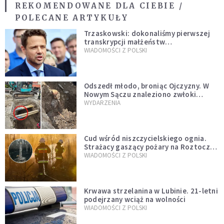
REKOMENDOWANE DLA CIEBIE /
POLECANE ARTYKUŁY
Trzaskowski: dokonaliśmy pierwszej
transkrypcji małżeństw
jednopłciowych. “Tak jak
WIADOMOŚCI Z POLSKI
zapowiadałem, bez zwłoki,
natychmiast”
Odszedł młodo, broniąc Ojczyzny. W
Nowym Sączu znaleziono zwłoki
mężczyzny z czasów potopu
WYDARZENIA
szwedzkiego
Cud wśród niszczycielskiego ognia.
Strażacy gaszący pożary na Roztoczu
opublikowali niezwykłe zdjęcie
WIADOMOŚCI Z POLSKI
Krwawa strzelanina w Lubinie. 21-letni
podejrzany wciąż na wolności
WIADOMOŚCI Z POLSKI