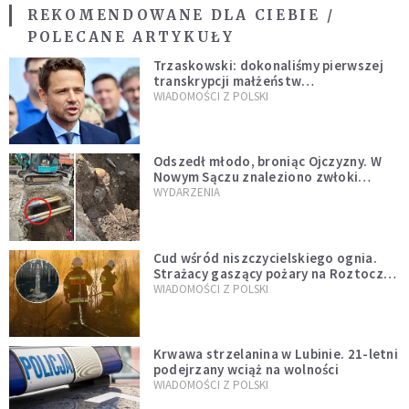
REKOMENDOWANE DLA CIEBIE /
POLECANE ARTYKUŁY
Trzaskowski: dokonaliśmy pierwszej
transkrypcji małżeństw
jednopłciowych. “Tak jak
WIADOMOŚCI Z POLSKI
zapowiadałem, bez zwłoki,
natychmiast”
Odszedł młodo, broniąc Ojczyzny. W
Nowym Sączu znaleziono zwłoki
mężczyzny z czasów potopu
WYDARZENIA
szwedzkiego
Cud wśród niszczycielskiego ognia.
Strażacy gaszący pożary na Roztoczu
opublikowali niezwykłe zdjęcie
WIADOMOŚCI Z POLSKI
Krwawa strzelanina w Lubinie. 21-letni
podejrzany wciąż na wolności
WIADOMOŚCI Z POLSKI