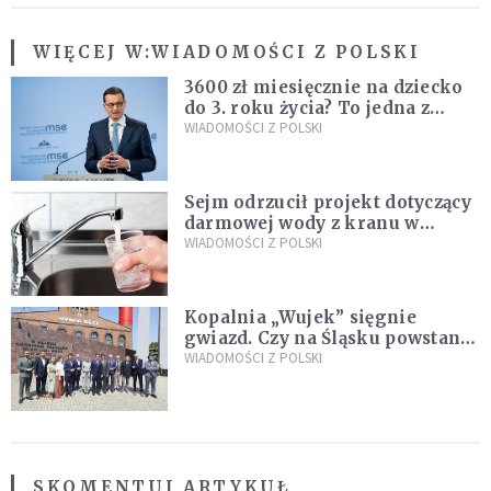
WIĘCEJ W:
WIADOMOŚCI Z POLSKI
3600 zł miesięcznie na dziecko
do 3. roku życia? To jedna z
propozycji programu "Rozwój
WIADOMOŚCI Z POLSKI
Plus"
Sejm odrzucił projekt dotyczący
darmowej wody z kranu w
restauracjach
WIADOMOŚCI Z POLSKI
Kopalnia „Wujek” sięgnie
gwiazd. Czy na Śląsku powstanie
„Dolina Krzemowa”?
WIADOMOŚCI Z POLSKI
SKOMENTUJ ARTYKUŁ