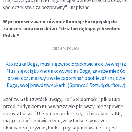
i mężczyzn, a sam fakt ingerencji w demokratyczne decyzje
społeczeństwa za bezprawny" - napisano.
W piśmie wezwano również Komisję Europejską do
zaprzestania nacisków i "działań nękających wobec
Polski".
DEON.PL POLECA
Kto szuka Boga, musi się zwrócić całkowicie do wewnątrz.
Musi się wciąż ukierunkowywać na Boga, zawsze mieć Go
przed oczyma i wytrwale zapominać o sobie, aż znajdzie
Boga, swój prawdziwy skarb. (Sprawdź:
Rozwój duchowy
)
Szef związku zwrócił uwagę, że "Solidarność" pikietuje
przed budynkiem KE w Warszawie pierwszy, ale zapewne
nie ostatni raz. "Urzędnicy brukselscy, ci biurokraci z KE,
mają czelność mówić o tym, że w Polsce, w naszej
ukochanej ojczyźnie, Polki są dyskryminowane, co jest