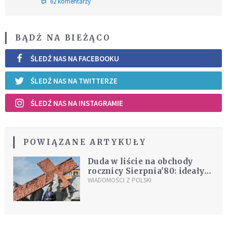
62 komentarzy
BĄDŹ NA BIEŻĄCO
ŚLEDŹ NAS NA FACEBOOKU
ŚLEDŹ NAS NA TWITTERZE
ŚLEDŹ NAS NA INSTAGRAMIE
POWIĄZANE ARTYKUŁY
Duda w liście na obchody
rocznicy Sierpnia'80: ideały
"Solidarności" są ciągle
WIADOMOŚCI Z POLSKI
aktualne