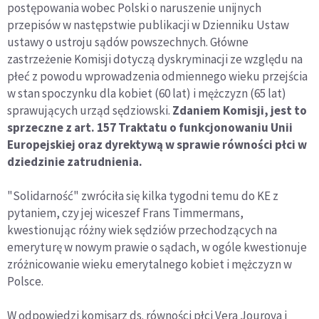
postępowania wobec Polski o naruszenie unijnych
przepisów w następstwie publikacji w Dzienniku Ustaw
ustawy o ustroju sądów powszechnych. Główne
zastrzeżenie Komisji dotyczą dyskryminacji ze względu na
płeć z powodu wprowadzenia odmiennego wieku przejścia
w stan spoczynku dla kobiet (60 lat) i mężczyzn (65 lat)
sprawujących urząd sędziowski.
Zdaniem Komisji, jest to
sprzeczne z art. 157 Traktatu o funkcjonowaniu Unii
Europejskiej oraz dyrektywą w sprawie równości płci w
dziedzinie zatrudnienia.
"Solidarność" zwróciła się kilka tygodni temu do KE z
pytaniem, czy jej wiceszef Frans Timmermans,
kwestionując różny wiek sędziów przechodzących na
emeryturę w nowym prawie o sądach, w ogóle kwestionuje
zróżnicowanie wieku emerytalnego kobiet i mężczyzn w
Polsce.
W odpowiedzi komisarz ds. równości płci Vera Jourova i