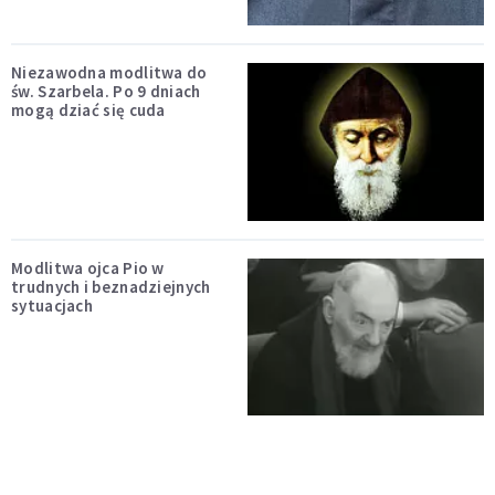
Niezawodna modlitwa do
św. Szarbela. Po 9 dniach
mogą dziać się cuda
Modlitwa ojca Pio w
trudnych i beznadziejnych
sytuacjach