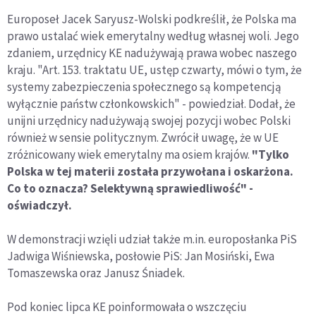
Europoseł Jacek Saryusz-Wolski podkreślił, że Polska ma
prawo ustalać wiek emerytalny według własnej woli. Jego
zdaniem, urzędnicy KE nadużywają prawa wobec naszego
kraju. "Art. 153. traktatu UE, ustęp czwarty, mówi o tym, że
systemy zabezpieczenia społecznego są kompetencją
wyłącznie państw członkowskich" - powiedział. Dodał, że
unijni urzędnicy nadużywają swojej pozycji wobec Polski
również w sensie politycznym. Zwrócił uwagę, że w UE
zróżnicowany wiek emerytalny ma osiem krajów.
"Tylko
Polska w tej materii została przywołana i oskarżona.
Co to oznacza? Selektywną sprawiedliwość" -
oświadczył.
W demonstracji wzięli udział także m.in. europosłanka PiS
Jadwiga Wiśniewska, posłowie PiS: Jan Mosiński, Ewa
Tomaszewska oraz Janusz Śniadek.
Pod koniec lipca KE poinformowała o wszczęciu