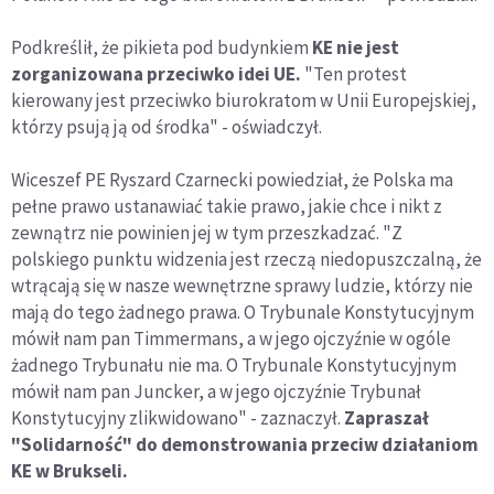
Podkreślił, że pikieta pod budynkiem
KE nie jest
zorganizowana przeciwko idei UE.
"Ten protest
kierowany jest przeciwko biurokratom w Unii Europejskiej,
którzy psują ją od środka" - oświadczył.
Wiceszef PE Ryszard Czarnecki powiedział, że Polska ma
pełne prawo ustanawiać takie prawo, jakie chce i nikt z
zewnątrz nie powinien jej w tym przeszkadzać. "Z
polskiego punktu widzenia jest rzeczą niedopuszczalną, że
wtrącają się w nasze wewnętrzne sprawy ludzie, którzy nie
mają do tego żadnego prawa. O Trybunale Konstytucyjnym
mówił nam pan Timmermans, a w jego ojczyźnie w ogóle
żadnego Trybunału nie ma. O Trybunale Konstytucyjnym
mówił nam pan Juncker, a w jego ojczyźnie Trybunał
Konstytucyjny zlikwidowano" - zaznaczył.
Zapraszał
"Solidarność" do demonstrowania przeciw działaniom
KE w Brukseli.