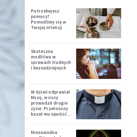
Potrzebujesz
pomocy?
Pomodlimy się w
Twojej intencji
Skuteczna
modlitwa w
sprawach trudnych
i beznadziejnych
W dzień odprawiał
Mszę, w nocy
prowadził drugie
życie. Przełożony
kazał mu opuścić
zakon
Niezawodna