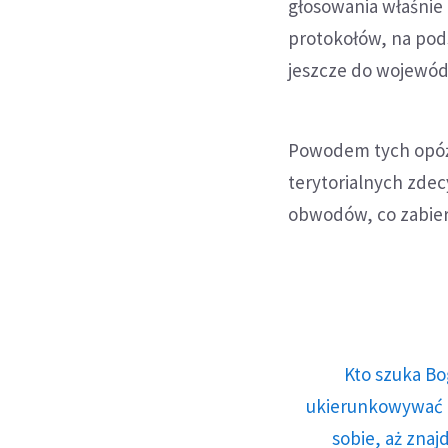
głosowania właśnie
protokołów, na pods
jeszcze do wojewódz
Powodem tych opóźn
terytorialnych zde
obwodów, co zabier
Kto szuka Bo
ukierunkowywać n
sobie, aż znaj