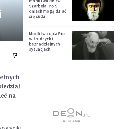
modlitwa do św.
Szarbela. Po 9
i
dniach mogą dziać
się cuda
Modlitwa ojca Pio
w trudnych i
beznadziejnych
sytuacjach
ielnych
iedział
ieć na
ko wyniki