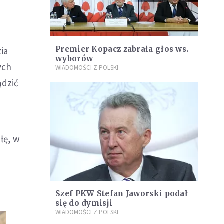
Premier Kopacz zabrała głos ws.
ia
wyborów
ych
WIADOMOŚCI Z POLSKI
ądzić
łę, w
Szef PKW Stefan Jaworski podał
się do dymisji
WIADOMOŚCI Z POLSKI