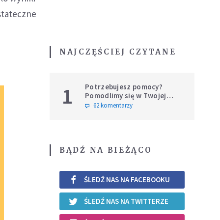
stateczne
NAJCZĘŚCIEJ CZYTANE
Potrzebujesz pomocy?
1
Pomodlimy się w Twojej
intencji
62 komentarzy
BĄDŹ NA BIEŻĄCO
ŚLEDŹ NAS NA FACEBOOKU
ŚLEDŹ NAS NA TWITTERZE