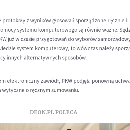
e protokoły z wyników głosowań sporządzone ręcznie i
pomocy systemu komputerowego są równie ważne. Sędz
PKW już w czasie przygotowań do wyborów samorządow
 zawiedzie system komputerowy, to wówczas należy sporz
cy innych alternatywnych sposobów.
tem elektroniczny zawiódł, PKW podjęła ponowną uchwa
a wytyczne o ręcznym sumowaniu.
DEON.PL POLECA