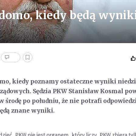
domo, kiedy będą wynik
omo, kiedy poznamy ostateczne wyniki niedz
ądowych. Sędzia PKW Stanisław Kosmal pow
 środę po południu, że nie potrafi odpowiedz
będą znane wyniki.
dzieć, PKW nie jest organem, który liczy, PKW zbiera tyl