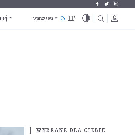
11
°
cej
Warszawa
WYBRANE DLA CIEBIE