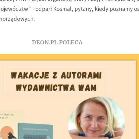
ojewództw" - odparł Kosmal, pytany, kiedy poznamy o
morządowych.
DEON.PL POLECA