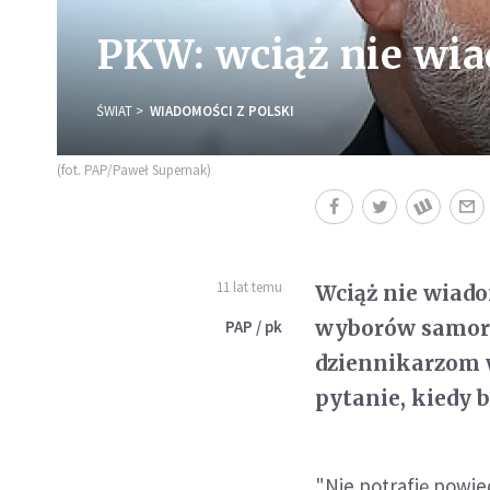
PKW: wciąż nie wia
ŚWIAT
WIADOMOŚCI Z POLSKI
(fot. PAP/Paweł Supernak)
11 lat temu
Wciąż nie wiad
wyborów samorz
PAP / pk
dziennikarzom w
pytanie, kiedy 
"Nie potrafię powie