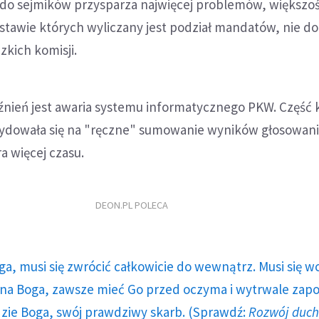
 do sejmików przysparza najwięcej problemów, większo
tawie których wyliczany jest podział mandatów, nie do
kich komisji.
ień jest awaria systemu informatycznego PKW. Część k
cydowała się na "ręczne" sumowanie wyników głosowani
a więcej czasu.
DEON.PL POLECA
ga, musi się zwrócić całkowicie do wewnątrz. Musi się w
a Boga, zawsze mieć Go przed oczyma i wytrwale zap
dzie Boga, swój prawdziwy skarb. (Sprawdź:
Rozwój duc