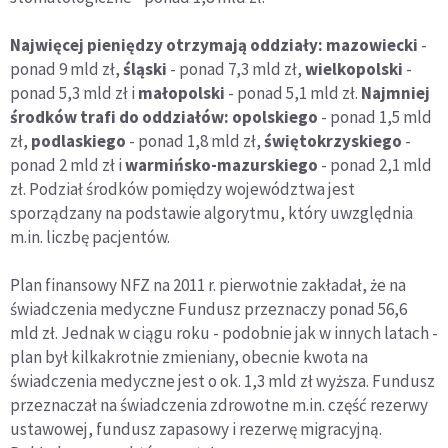
Najwięcej pieniędzy otrzymają oddziały: mazowiecki
-
ponad 9 mld zł,
śląski
- ponad 7,3 mld zł,
wielkopolski
-
ponad 5,3 mld zł i
małopolski
- ponad 5,1 mld zł.
Najmniej
środków trafi do oddziałów: opolskiego
- ponad 1,5 mld
zł,
podlaskiego
- ponad 1,8 mld zł,
świętokrzyskiego
-
ponad 2 mld zł i
warmińsko-mazurskiego
- ponad 2,1 mld
zł. Podział środków pomiędzy województwa jest
sporządzany na podstawie algorytmu, który uwzględnia
m.in. liczbę pacjentów.
Plan finansowy NFZ na 2011 r. pierwotnie zakładał, że na
świadczenia medyczne Fundusz przeznaczy ponad 56,6
mld zł. Jednak w ciągu roku - podobnie jak w innych latach -
plan był kilkakrotnie zmieniany, obecnie kwota na
świadczenia medyczne jest o ok. 1,3 mld zł wyższa. Fundusz
przeznaczał na świadczenia zdrowotne m.in. część rezerwy
ustawowej, fundusz zapasowy i rezerwę migracyjną.