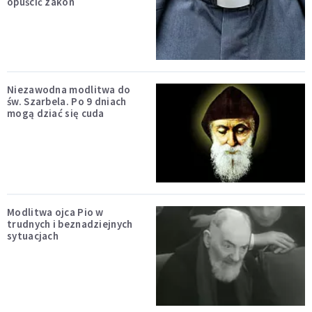
opuścić zakon
Niezawodna modlitwa do
św. Szarbela. Po 9 dniach
mogą dziać się cuda
Modlitwa ojca Pio w
trudnych i beznadziejnych
sytuacjach