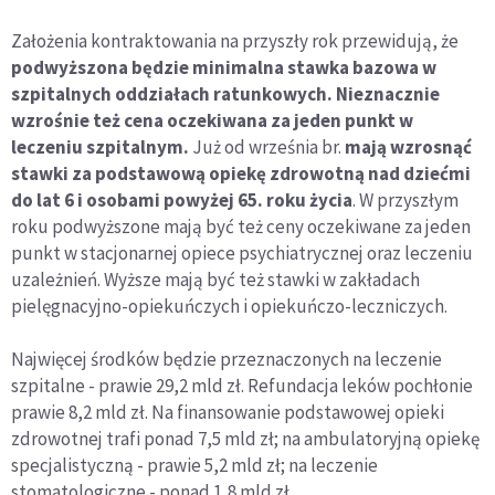
Założenia kontraktowania na przyszły rok przewidują, że
podwyższona będzie minimalna stawka bazowa w
szpitalnych oddziałach ratunkowych. Nieznacznie
wzrośnie też cena oczekiwana za jeden punkt w
leczeniu szpitalnym.
Już od września br.
mają wzrosnąć
stawki za podstawową opiekę zdrowotną nad dziećmi
do lat 6 i osobami powyżej 65. roku życia
. W przyszłym
roku podwyższone mają być też ceny oczekiwane za jeden
punkt w stacjonarnej opiece psychiatrycznej oraz leczeniu
uzależnień. Wyższe mają być też stawki w zakładach
pielęgnacyjno-opiekuńczych i opiekuńczo-leczniczych.
Najwięcej środków będzie przeznaczonych na leczenie
szpitalne - prawie 29,2 mld zł. Refundacja leków pochłonie
prawie 8,2 mld zł. Na finansowanie podstawowej opieki
zdrowotnej trafi ponad 7,5 mld zł; na ambulatoryjną opiekę
specjalistyczną - prawie 5,2 mld zł; na leczenie
stomatologiczne - ponad 1,8 mld zł.