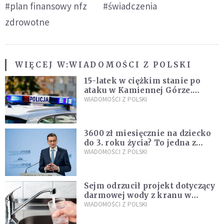
#plan finansowy nfz
#świadczenia
zdrowotne
WIĘCEJ W:
WIADOMOŚCI Z POLSKI
15-latek w ciężkim stanie po
ataku w Kamiennej Górze.
Policja zatrzymała dwóch
WIADOMOŚCI Z POLSKI
nastolatków
3600 zł miesięcznie na dziecko
do 3. roku życia? To jedna z
propozycji programu "Rozwój
WIADOMOŚCI Z POLSKI
Plus"
Sejm odrzucił projekt dotyczący
darmowej wody z kranu w
restauracjach
WIADOMOŚCI Z POLSKI