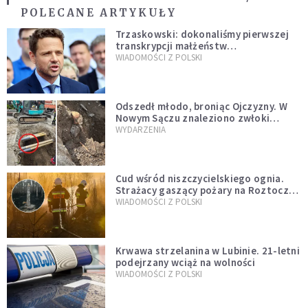
POLECANE ARTYKUŁY
Trzaskowski: dokonaliśmy pierwszej
transkrypcji małżeństw
jednopłciowych. “Tak jak
WIADOMOŚCI Z POLSKI
zapowiadałem, bez zwłoki,
natychmiast”
Odszedł młodo, broniąc Ojczyzny. W
Nowym Sączu znaleziono zwłoki
mężczyzny z czasów potopu
WYDARZENIA
szwedzkiego
Cud wśród niszczycielskiego ognia.
Strażacy gaszący pożary na Roztoczu
opublikowali niezwykłe zdjęcie
WIADOMOŚCI Z POLSKI
Krwawa strzelanina w Lubinie. 21-letni
podejrzany wciąż na wolności
WIADOMOŚCI Z POLSKI