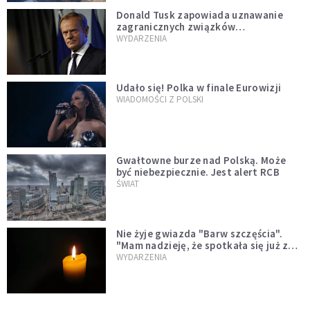
Donald Tusk zapowiada uznawanie
zagranicznych związków
jednopłciowych. "Państwo oblało ten
WYDARZENIA
test"
Udało się! Polka w finale Eurowizji
WIADOMOŚCI Z POLSKI
Gwałtowne burze nad Polską. Może
być niebezpiecznie. Jest alert RCB
ŚWIAT
Nie żyje gwiazda "Barw szczęścia".
"Mam nadzieję, że spotkała się już z
Bogiem, którego tak bardzo kochała"
WYDARZENIA