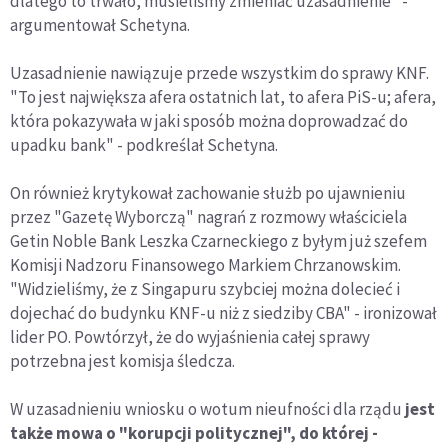
dlatego to trwało, musieliśmy zmieniać uzasadnienie" -
argumentował Schetyna.
Uzasadnienie nawiązuje przede wszystkim do sprawy KNF.
"To jest największa afera ostatnich lat, to afera PiS-u; afera,
która pokazywała w jaki sposób można doprowadzać do
upadku bank" - podkreślał Schetyna.
On również krytykował zachowanie służb po ujawnieniu
przez "Gazetę Wyborczą" nagrań z rozmowy właściciela
Getin Noble Bank Leszka Czarneckiego z byłym już szefem
Komisji Nadzoru Finansowego Markiem Chrzanowskim.
"Widzieliśmy, że z Singapuru szybciej można dolecieć i
dojechać do budynku KNF-u niż z siedziby CBA" - ironizował
lider PO. Powtórzył, że do wyjaśnienia całej sprawy
potrzebna jest komisja śledcza.
W uzasadnieniu wniosku o wotum nieufności dla rządu
jest
także mowa o "korupcji politycznej", do której -