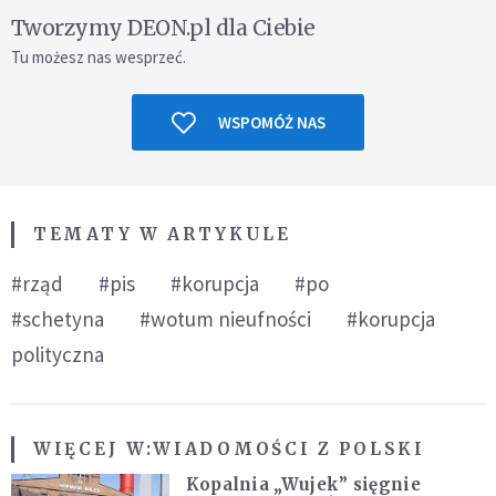
Tworzymy DEON.pl dla Ciebie
Tu możesz nas wesprzeć.
WSPOMÓŻ NAS
TEMATY W ARTYKULE
#rząd
#pis
#korupcja
#po
#schetyna
#wotum nieufności
#korupcja
polityczna
WIĘCEJ W:
WIADOMOŚCI Z POLSKI
Kopalnia „Wujek” sięgnie