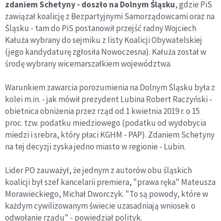
zdaniem Schetyny - doszło na Dolnym Śląsku
, gdzie PiS
zawiązał koalicję z Bezpartyjnymi Samorządowcami oraz na
Śląsku - tam do PiS postanowił przejść radny Wojciech
Kałuża wybrany do sejmiku z listy Koalicji Obywatelskiej
(jego kandydaturę zgłosiła Nowoczesna). Kałuża został w
środę wybrany wicemarszałkiem województwa.
Warunkiem zawarcia porozumienia na Dolnym Śląsku była z
kolei m.in. - jak mówił prezydent Lubina Robert Raczyński -
obietnica obniżenia przez rząd od 1 kwietnia 2019 r. o 15
proc. tzw. podatku miedziowego (podatku od wydobycia
miedzi i srebra, który płaci KGHM - PAP). Zdaniem Schetyny
na tej decyzji zyska jedno miasto w regionie - Lubin.
Lider PO zauważył, że jednym z autorów obu śląskich
koalicji był szef kancelarii premiera, "prawa ręka" Mateusza
Morawieckiego, Michał Dworczyk. "To są powody, które w
każdym cywilizowanym świecie uzasadniają wniosek o
odwołanie rządu" - powiedział polityk.