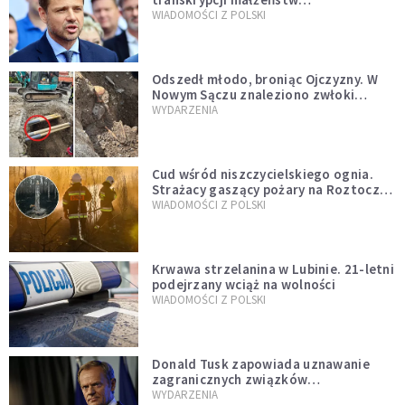
jednopłciowych. “Tak jak
WIADOMOŚCI Z POLSKI
zapowiadałem, bez zwłoki,
natychmiast”
Odszedł młodo, broniąc Ojczyzny. W
Nowym Sączu znaleziono zwłoki
mężczyzny z czasów potopu
WYDARZENIA
szwedzkiego
Cud wśród niszczycielskiego ognia.
Strażacy gaszący pożary na Roztoczu
opublikowali niezwykłe zdjęcie
WIADOMOŚCI Z POLSKI
Krwawa strzelanina w Lubinie. 21-letni
podejrzany wciąż na wolności
WIADOMOŚCI Z POLSKI
Donald Tusk zapowiada uznawanie
zagranicznych związków
jednopłciowych. "Państwo oblało ten
WYDARZENIA