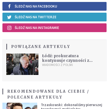
ŚLEDŹ NAS NA FACEBOOKU
ŚLEDŹ NAS NA TWITTERZE
ŚLEDŹ NAS NA INSTAGRAMIE
POWIĄZANE ARTYKUŁY
Łódź: prokuratura
kontynuuje czynności z
udziałem zatrzymanych
WIADOMOŚCI Z POLSKI
biznesmenów
REKOMENDOWANE DLA CIEBIE /
POLECANE ARTYKUŁY
Trzaskowski: dokonaliśmy pierwszej
transkrypcji małżeństw