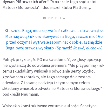
dywan PiS-owskich afer"
. "A na czele tego rządu stoi
Mateusz Morawiecki" - dodał szef klubu Platformy.
DEON.PL POLECA
Kto szuka Boga, musi się zwrócić całkowicie do wewnątrz.
Musi się wciąż ukierunkowywać na Boga, zawsze mieć Go
przed oczyma i wytrwale zapominać o sobie, aż znajdzie
Boga, swój prawdziwy skarb. (Sprawdź:
Rozwój duchowy
)
Polityk przyznał, że PO ma świadomość, że głosy opozycji
nie wystarczą do odwołania premiera. "Ale przypomnę - rok
temu składaliśmy wniosek o odwołanie Beaty Szydło,
głosów nam zabrakło, ale tego samego dnia została
odwołana. Z tą samą nadzieją i z tym samym celem
składamy wniosek o odwołanie Mateusza Morawieckiego" -
podkreślił Neumann.
Wniosek o konstruktywne wotum nieufności Schetyna