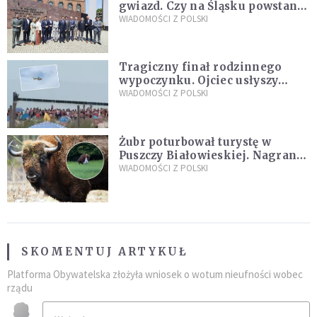
gwiazd. Czy na Śląsku powstanie
„Dolina Krzemowa”?
WIADOMOŚCI Z POLSKI
Tragiczny finał rodzinnego
wypoczynku. Ojciec usłyszy
zarzuty
WIADOMOŚCI Z POLSKI
Żubr poturbował turystę w
Puszczy Białowieskiej. Nagranie
daje do myślenia
WIADOMOŚCI Z POLSKI
SKOMENTUJ ARTYKUŁ
Platforma Obywatelska złożyła wniosek o wotum nieufności wobec
rządu