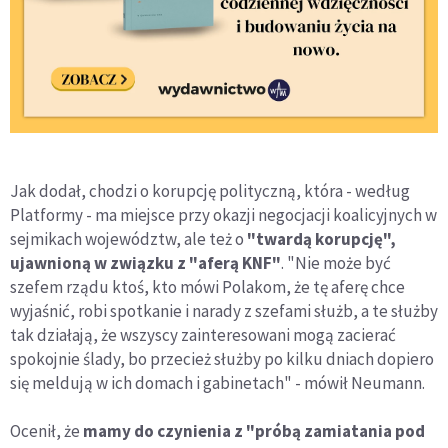
Jak dodał, chodzi o korupcję polityczną, która - według
Platformy - ma miejsce przy okazji negocjacji koalicyjnych w
sejmikach województw, ale też o
"twardą korupcję",
ujawnioną w związku z "aferą KNF"
. "Nie może być
szefem rządu ktoś, kto mówi Polakom, że tę aferę chce
wyjaśnić, robi spotkanie i narady z szefami służb, a te służby
tak działają, że wszyscy zainteresowani mogą zacierać
spokojnie ślady, bo przecież służby po kilku dniach dopiero
się meldują w ich domach i gabinetach" - mówił Neumann.
Ocenił, że
mamy do czynienia z "próbą zamiatania pod