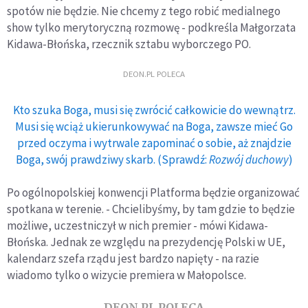
spotów nie będzie. Nie chcemy z tego robić medialnego
show tylko merytoryczną rozmowę - podkreśla Małgorzata
Kidawa-Błońska, rzecznik sztabu wyborczego PO.
DEON.PL POLECA
Kto szuka Boga, musi się zwrócić całkowicie do wewnątrz.
Musi się wciąż ukierunkowywać na Boga, zawsze mieć Go
przed oczyma i wytrwale zapominać o sobie, aż znajdzie
Boga, swój prawdziwy skarb. (Sprawdź:
Rozwój duchowy
)
Po ogólnopolskiej konwencji Platforma będzie organizować
spotkana w terenie. - Chcielibyśmy, by tam gdzie to będzie
możliwe, uczestniczył w nich premier - mówi Kidawa-
Błońska. Jednak ze względu na prezydencję Polski w UE,
kalendarz szefa rządu jest bardzo napięty - na razie
wiadomo tylko o wizycie premiera w Małopolsce.
DEON.PL POLECA