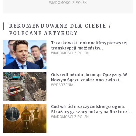
WIADOMOŚCI Z POLSKI
REKOMENDOWANE DLA CIEBIE /
POLECANE ARTYKUŁY
Trzaskowski: dokonaliśmy pierwszej
transkrypcji małżeństw
jednopłciowych. “Tak jak
WIADOMOŚCI Z POLSKI
zapowiadałem, bez zwłoki,
natychmiast”
Odszedł młodo, broniąc Ojczyzny. W
Nowym Sączu znaleziono zwłoki
mężczyzny z czasów potopu
WYDARZENIA
szwedzkiego
Cud wśród niszczycielskiego ognia.
Strażacy gaszący pożary na Roztoczu
opublikowali niezwykłe zdjęcie
WIADOMOŚCI Z POLSKI