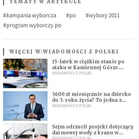
TEMATY W ARTYKULE
#kampania wyborcza
#po
#wybory 2011
#program wyborczy po
WIĘCEJ W:
WIADOMOŚCI Z POLSKI
15-latek w ciężkim stanie po
ataku w Kamiennej Górze.
Policja zatrzymała dwóch
WIADOMOŚCI Z POLSKI
nastolatków
3600 zł miesięcznie na dziecko
do 3. roku życia? To jedna z
propozycji programu "Rozwój
WIADOMOŚCI Z POLSKI
Plus"
Sejm odrzucił projekt dotyczący
darmowej wody z kranu w
restauracjach
WIADOMOŚCI Z POLSKI