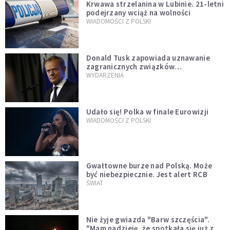
Krwawa strzelanina w Lubinie. 21-letni
podejrzany wciąż na wolności
WIADOMOŚCI Z POLSKI
Donald Tusk zapowiada uznawanie
zagranicznych związków
jednopłciowych. "Państwo oblało ten
WYDARZENIA
test"
Udało się! Polka w finale Eurowizji
WIADOMOŚCI Z POLSKI
Gwałtowne burze nad Polską. Może
być niebezpiecznie. Jest alert RCB
ŚWIAT
Nie żyje gwiazda "Barw szczęścia".
"Mam nadzieję, że spotkała się już z