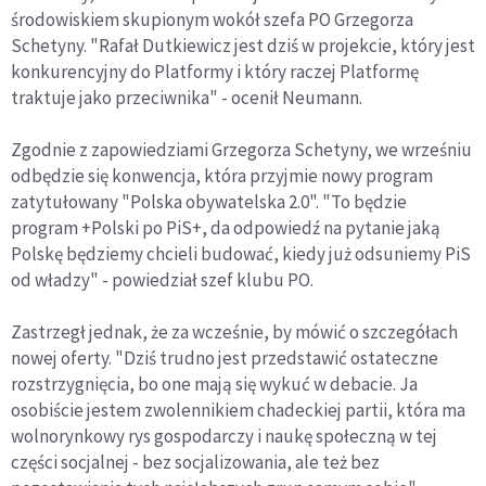
środowiskiem skupionym wokół szefa PO Grzegorza
Schetyny. "Rafał Dutkiewicz jest dziś w projekcie, który jest
konkurencyjny do Platformy i który raczej Platformę
traktuje jako przeciwnika" - ocenił Neumann.
Zgodnie z zapowiedziami Grzegorza Schetyny, we wrześniu
odbędzie się konwencja, która przyjmie nowy program
zatytułowany "Polska obywatelska 2.0". "To będzie
program +Polski po PiS+, da odpowiedź na pytanie jaką
Polskę będziemy chcieli budować, kiedy już odsuniemy PiS
od władzy" - powiedział szef klubu PO.
Zastrzegł jednak, że za wcześnie, by mówić o szczegółach
nowej oferty. "Dziś trudno jest przedstawić ostateczne
rozstrzygnięcia, bo one mają się wykuć w debacie. Ja
osobiście jestem zwolennikiem chadeckiej partii, która ma
wolnorynkowy rys gospodarczy i naukę społeczną w tej
części socjalnej - bez socjalizowania, ale też bez