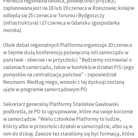
Pierwsza regionalna debata, poświęcona cyfryzacji,
zaplanowana jest na 18 lub 19 czerwca w Rzeszowie; kolejne
odbędą się 25 czerwca w Toruniu i Bydgoszczy
(infrastruktura) i 27 czerwca w Gdańsku (gospodarka
morska).
Obok debat regionalnych Platforma organizuje 20 czerwca
w Sejmie dużą konferencję poświęconą roli samorządu w
państwie - obecnie i w przyszłości. "Będziemy rozmawiać o
zadaniach samorządu, także w kontekście działań PiS i jego
pomysłów na centralizację państwa" - zapowiedział
Neumann. Według niego, wnioski z tej dyskusji zostaną
ujęte w programie samorządowym PO.
Sekretarz generalny Platformy Stanisław Gawłowski
podkreśla, że PO to ugrupowanie, które ma swoje korzenie
w samorządzie. "Wielu członków Platformy to ludzie,
którzy albo w przeszłości działali w samorządzie, albo są w
nim do dzisiaj. Zawsze też staraliśmy się być formacją, która