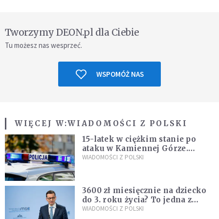
Tworzymy DEON.pl dla Ciebie
Tu możesz nas wesprzeć.
WSPOMÓŻ NAS
WIĘCEJ W:
WIADOMOŚCI Z POLSKI
15-latek w ciężkim stanie po
ataku w Kamiennej Górze.
Policja zatrzymała dwóch
WIADOMOŚCI Z POLSKI
nastolatków
3600 zł miesięcznie na dziecko
do 3. roku życia? To jedna z
propozycji programu "Rozwój
WIADOMOŚCI Z POLSKI
Plus"