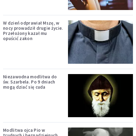
W dzień odprawiał Mszę, w
nocy prowadził drugie życie.
Przełożony kazał mu
opuścić zakon
Niezawodna modlitwa do
św. Szarbela. Po 9 dniach
mogą dziać się cuda
Modlitwa ojca Pio w
trudnych i beznadziejnych