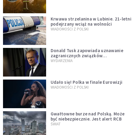
Krwawa strzelanina w Lubinie. 21-letni
podejrzany wciąż na wolności
WIADOMOŚCI Z POLSKI
Donald Tusk zapowiada uznawanie
zagranicznych związków
jednopłciowych. "Państwo oblało ten
WYDARZENIA
test"
Udało się! Polka w finale Eurowizji
WIADOMOŚCI Z POLSKI
Gwałtowne burze nad Polską. Może
być niebezpiecznie. Jest alert RCB
ŚWIAT