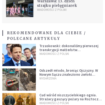
Warszawa: 13. dzień
strajku pielęgniarek
WIADOMOŚCI Z POLSKI
REKOMENDOWANE DLA CIEBIE /
POLECANE ARTYKUŁY
Trzaskowski: dokonaliśmy pierwszej
transkrypcji małżeństw
jednopłciowych. “Tak jak
WIADOMOŚCI Z POLSKI
zapowiadałem, bez zwłoki,
natychmiast”
Odszedł młodo, broniąc Ojczyzny. W
Nowym Sączu znaleziono zwłoki
mężczyzny z czasów potopu
WYDARZENIA
szwedzkiego
Cud wśród niszczycielskiego ognia.
Strażacy gaszący pożary na Roztoczu
opublikowali niezwykłe zdjęcie
WIADOMOŚCI Z POLSKI