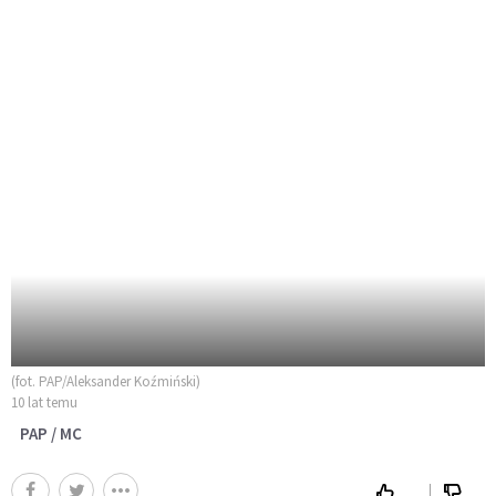
(fot. PAP/Aleksander Koźmiński)
10 lat temu
PAP / MC