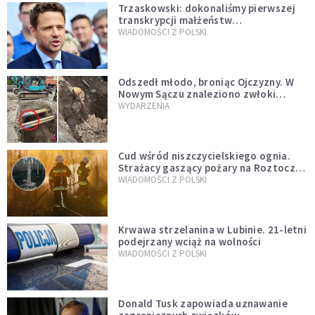
Trzaskowski: dokonaliśmy pierwszej
transkrypcji małżeństw
jednopłciowych. “Tak jak
WIADOMOŚCI Z POLSKI
zapowiadałem, bez zwłoki,
natychmiast”
Odszedł młodo, broniąc Ojczyzny. W
Nowym Sączu znaleziono zwłoki
mężczyzny z czasów potopu
WYDARZENIA
szwedzkiego
Cud wśród niszczycielskiego ognia.
Strażacy gaszący pożary na Roztoczu
opublikowali niezwykłe zdjęcie
WIADOMOŚCI Z POLSKI
Krwawa strzelanina w Lubinie. 21-letni
podejrzany wciąż na wolności
WIADOMOŚCI Z POLSKI
Donald Tusk zapowiada uznawanie