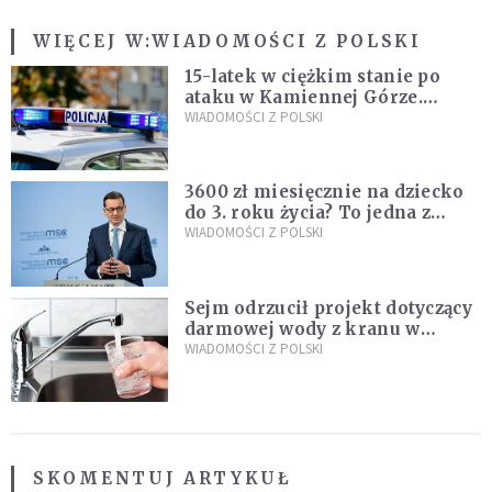
WIĘCEJ W:
WIADOMOŚCI Z POLSKI
15-latek w ciężkim stanie po
ataku w Kamiennej Górze.
Policja zatrzymała dwóch
WIADOMOŚCI Z POLSKI
nastolatków
3600 zł miesięcznie na dziecko
do 3. roku życia? To jedna z
propozycji programu "Rozwój
WIADOMOŚCI Z POLSKI
Plus"
Sejm odrzucił projekt dotyczący
darmowej wody z kranu w
restauracjach
WIADOMOŚCI Z POLSKI
SKOMENTUJ ARTYKUŁ