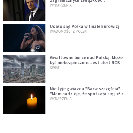
zagranicznych związków
jednopłciowych. "Państwo oblało ten
WYDARZENIA
test"
Udało się! Polka w finale Eurowizji
WIADOMOŚCI Z POLSKI
Gwałtowne burze nad Polską. Może
być niebezpiecznie. Jest alert RCB
ŚWIAT
Nie żyje gwiazda "Barw szczęścia".
"Mam nadzieję, że spotkała się już z
Bogiem, którego tak bardzo kochała"
WYDARZENIA