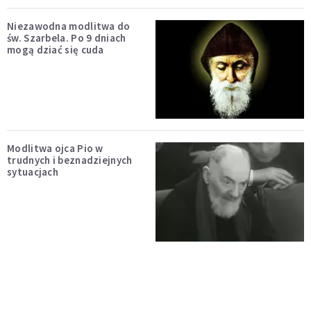
Niezawodna modlitwa do
św. Szarbela. Po 9 dniach
mogą dziać się cuda
Modlitwa ojca Pio w
trudnych i beznadziejnych
sytuacjach