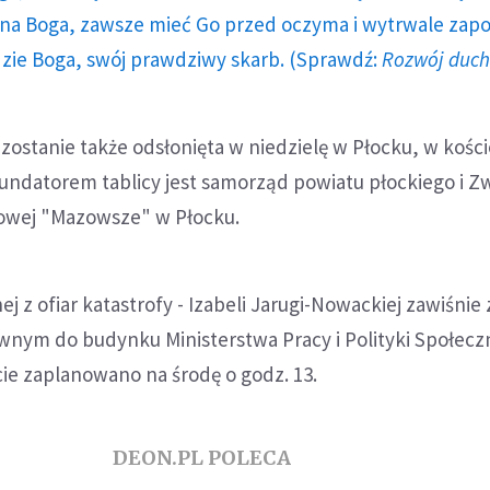
a Boga, zawsze mieć Go przed oczyma i wytrwale zap
dzie Boga, swój prawdziwy skarb. (Sprawdź:
Rozwój duc
zostanie także odsłonięta w niedzielę w Płocku, w kości
Fundatorem tablicy jest samorząd powiatu płockiego i Z
ajowej "Mazowsze" w Płocku.
ej z ofiar katastrofy - Izabeli Jarugi-Nowackiej zawiśnie 
wnym do budynku Ministerstwa Pracy i Polityki Społeczn
ie zaplanowano na środę o godz. 13.
DEON.PL POLECA