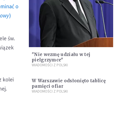
ominać o
howy
)
ele św.
wiązek
"Nie wezmę udziału w tej
pielgrzymce"
WIADOMOŚCI Z POLSKI
z kolei
W Warszawie odsłonięto tablicę
pamięci ofiar
ej.
WIADOMOŚCI Z POLSKI