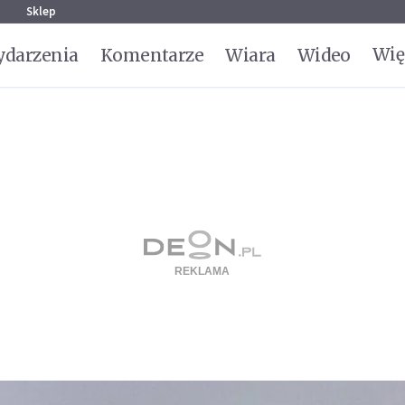
g
Sklep
Wię
darzenia
Komentarze
Wiara
Wideo