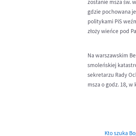
zostanie msza św. w 
gdzie pochowana jes
politykami PiS weź
złoży wieńce pod P
Na warszawskim Bemo
smoleńskiej katastr
sekretarzu Rady Oc
msza o godz. 18, w 
Kto szuka Bo