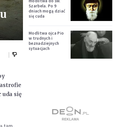
modlitwa do św.
Szarbela. Po 9
ju
dniach mogą dziać
się cuda
Modlitwa ojca Pio
w trudnych i
beznadziejnych
sytuacjach
by
astrofie
 uda się
zą tam