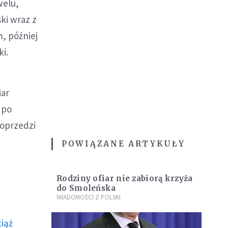
welu,
ki wraz z
, później
i.
iar
 po
poprzedzi
POWIĄZANE ARTYKUŁY
Rodziny ofiar nie zabiorą krzyża
do Smoleńska
WIADOMOŚCI Z POLSKI
ciąż