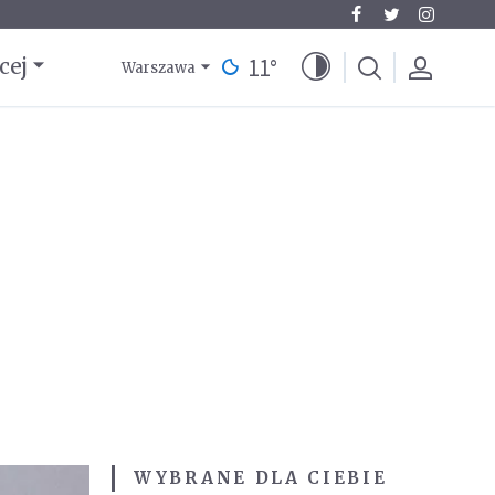
11
°
cej
Warszawa
WYBRANE DLA CIEBIE