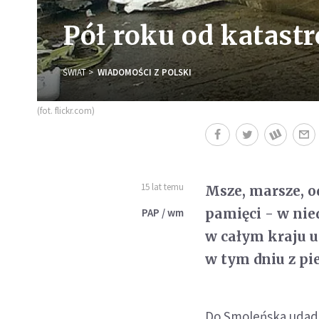
Pół roku od katastr
ŚWIAT
WIADOMOŚCI Z POLSKI
(fot. flickr.com)
15 lat temu
Msze, marsze, o
pamięci - w nie
PAP / wm
w całym kraju up
w tym dniu z p
Do Smoleńska udadzą