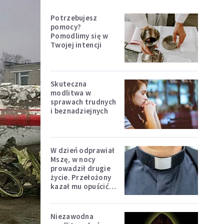
Potrzebujesz
pomocy?
Pomodlimy się w
Twojej intencji
Skuteczna
modlitwa w
sprawach trudnych
i beznadziejnych
W dzień odprawiał
Mszę, w nocy
prowadził drugie
życie. Przełożony
kazał mu opuścić
zakon
Niezawodna