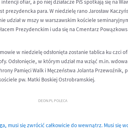
intencji ofiar, a po niej działacze PiS spotkają się na Wa
t prezydencka para. W niedzielę rano Jarosław Kaczyńs
mie udział w mszy w warszawskim kościele seminaryjnym
ałacem Prezydenckim i uda się na Cmentarz Powązkowsk
wie w niedzielę odsłonięta zostanie tablica ku czci of
ofy. Odsłonięcie, w którym udział ma wziąć m.in. wdowa
hrony Pamięci Walk i Męczeństwa Jolanta Przewoźnik, 
kościele pw. Matki Boskiej Ostrobramskiej.
DEON.PL POLECA
ga, musi się zwrócić całkowicie do wewnątrz. Musi się w