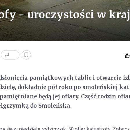
ofy - uroczystości w kra
dsłonięcia pamiątkowych tablic i otwarcie iz
dzielę, dokładnie pół roku po smoleńskiej kat
amiętniane będą jej ofiary. Część rodzin ofiar
ielgrzymką do Smoleńska.
 się w niedzielę rodziny ok. 50 ofiar katastrofy. Zobac