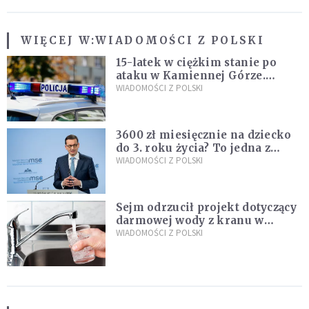
WIĘCEJ W:
WIADOMOŚCI Z POLSKI
15-latek w ciężkim stanie po
ataku w Kamiennej Górze.
Policja zatrzymała dwóch
WIADOMOŚCI Z POLSKI
nastolatków
3600 zł miesięcznie na dziecko
do 3. roku życia? To jedna z
propozycji programu "Rozwój
WIADOMOŚCI Z POLSKI
Plus"
Sejm odrzucił projekt dotyczący
darmowej wody z kranu w
restauracjach
WIADOMOŚCI Z POLSKI