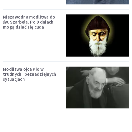
Niezawodna modlitwa do
św. Szarbela. Po 9 dniach
mogą dziać się cuda
Modlitwa ojca Pio w
trudnych i beznadziejnych
sytuacjach