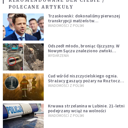
REKOMENDOWANE DLA CIEBIE /
POLECANE ARTYKUŁY
Trzaskowski: dokonaliśmy pierwszej
transkrypcji małżeństw
jednopłciowych. “Tak jak
WIADOMOŚCI Z POLSKI
zapowiadałem, bez zwłoki,
natychmiast”
Odszedł młodo, broniąc Ojczyzny. W
Nowym Sączu znaleziono zwłoki
mężczyzny z czasów potopu
WYDARZENIA
szwedzkiego
Cud wśród niszczycielskiego ognia.
Strażacy gaszący pożary na Roztoczu
opublikowali niezwykłe zdjęcie
WIADOMOŚCI Z POLSKI
Krwawa strzelanina w Lubinie. 21-letni
podejrzany wciąż na wolności
WIADOMOŚCI Z POLSKI