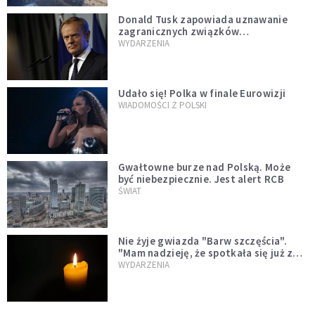
Donald Tusk zapowiada uznawanie
zagranicznych związków
jednopłciowych. "Państwo oblało ten
WYDARZENIA
test"
Udało się! Polka w finale Eurowizji
WIADOMOŚCI Z POLSKI
Gwałtowne burze nad Polską. Może
być niebezpiecznie. Jest alert RCB
ŚWIAT
Nie żyje gwiazda "Barw szczęścia".
"Mam nadzieję, że spotkała się już z
Bogiem, którego tak bardzo kochała"
WYDARZENIA