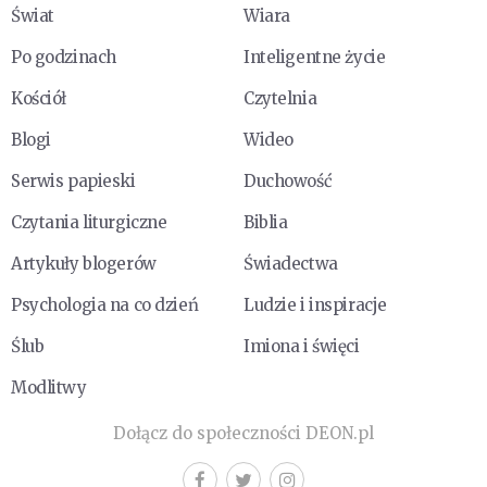
Świat
Wiara
Po godzinach
Inteligentne życie
Kościół
Czytelnia
Blogi
Wideo
Serwis papieski
Duchowość
Czytania liturgiczne
Biblia
Artykuły blogerów
Świadectwa
Psychologia na co dzień
Ludzie i inspiracje
Ślub
Imiona i święci
Modlitwy
Dołącz do społeczności DEON.pl