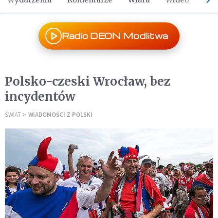
Radio DEON Modlitwa
Polsko-czeski Wrocław, bez
incydentów
ŚWIAT
WIADOMOŚCI Z POLSKI