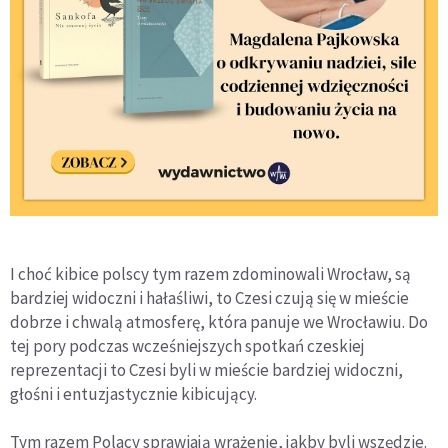
I choć kibice polscy tym razem zdominowali Wrocław, są
bardziej widoczni i hałaśliwi, to Czesi czują się w mieście
dobrze i chwalą atmosferę, która panuje we Wrocławiu. Do
tej pory podczas wcześniejszych spotkań czeskiej
reprezentacji to Czesi byli w mieście bardziej widoczni,
głośni i entuzjastycznie kibicujący.
Tym razem Polacy sprawiają wrażenie, jakby byli wszędzie.