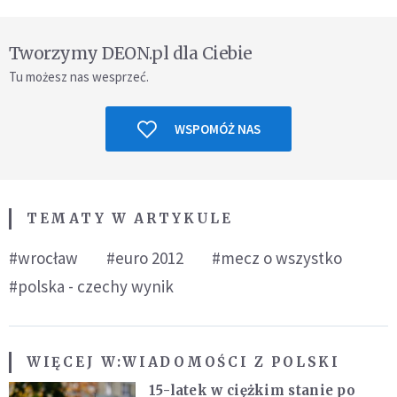
Tworzymy DEON.pl dla Ciebie
Tu możesz nas wesprzeć.
WSPOMÓŻ NAS
TEMATY W ARTYKULE
#wrocław
#euro 2012
#mecz o wszystko
#polska - czechy wynik
WIĘCEJ W:
WIADOMOŚCI Z POLSKI
15-latek w ciężkim stanie po