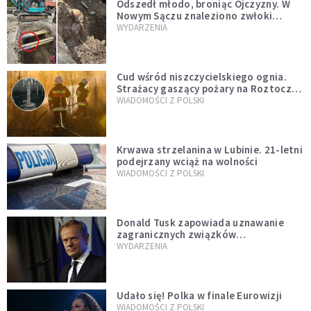
Odszedł młodo, broniąc Ojczyzny. W
Nowym Sączu znaleziono zwłoki
mężczyzny z czasów potopu
WYDARZENIA
szwedzkiego
Cud wśród niszczycielskiego ognia.
Strażacy gaszący pożary na Roztoczu
opublikowali niezwykłe zdjęcie
WIADOMOŚCI Z POLSKI
Krwawa strzelanina w Lubinie. 21-letni
podejrzany wciąż na wolności
WIADOMOŚCI Z POLSKI
Donald Tusk zapowiada uznawanie
zagranicznych związków
jednopłciowych. "Państwo oblało ten
WYDARZENIA
test"
Udało się! Polka w finale Eurowizji
WIADOMOŚCI Z POLSKI