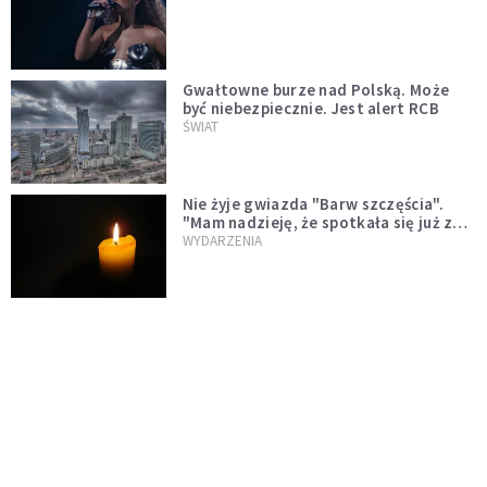
Gwałtowne burze nad Polską. Może
być niebezpiecznie. Jest alert RCB
ŚWIAT
Nie żyje gwiazda "Barw szczęścia".
"Mam nadzieję, że spotkała się już z
Bogiem, którego tak bardzo kochała"
WYDARZENIA