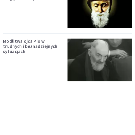
Modlitwa ojca Pio w
trudnych i beznadziejnych
sytuacjach