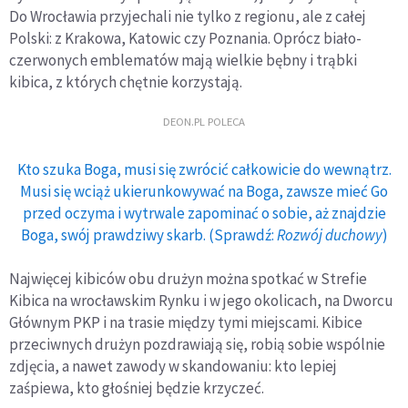
Do Wrocławia przyjechali nie tylko z regionu, ale z całej
Polski: z Krakowa, Katowic czy Poznania. Oprócz biało-
czerwonych emblematów mają wielkie bębny i trąbki
kibica, z których chętnie korzystają.
DEON.PL POLECA
Kto szuka Boga, musi się zwrócić całkowicie do wewnątrz.
Musi się wciąż ukierunkowywać na Boga, zawsze mieć Go
przed oczyma i wytrwale zapominać o sobie, aż znajdzie
Boga, swój prawdziwy skarb. (Sprawdź:
Rozwój duchowy
)
Najwięcej kibiców obu drużyn można spotkać w Strefie
Kibica na wrocławskim Rynku i w jego okolicach, na Dworcu
Głównym PKP i na trasie między tymi miejscami. Kibice
przeciwnych drużyn pozdrawiają się, robią sobie wspólnie
zdjęcia, a nawet zawody w skandowaniu: kto lepiej
zaśpiewa, kto głośniej będzie krzyczeć.