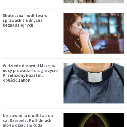
Skuteczna modlitwa w
sprawach trudnych i
beznadziejnych
W dzień odprawiał Mszę, w
nocy prowadził drugie życie.
Przełożony kazał mu
opuścić zakon
Niezawodna modlitwa do
św. Szarbela. Po 9 dniach
mogą dziać się cuda