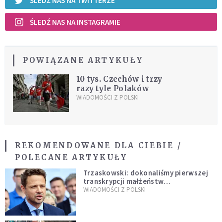
ŚLEDŹ NAS NA TWITTERZE
ŚLEDŹ NAS NA INSTAGRAMIE
POWIĄZANE ARTYKUŁY
10 tys. Czechów i trzy
razy tyle Polaków
WIADOMOŚCI Z POLSKI
REKOMENDOWANE DLA CIEBIE /
POLECANE ARTYKUŁY
Trzaskowski: dokonaliśmy pierwszej
transkrypcji małżeństw
jednopłciowych. “Tak jak
WIADOMOŚCI Z POLSKI
zapowiadałem, bez zwłoki,
natychmiast”