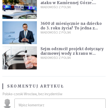
ataku w Kamiennej Górze.
Policja zatrzymała dwóch
WIADOMOŚCI Z POLSKI
nastolatków
3600 zł miesięcznie na dziecko
do 3. roku życia? To jedna z
propozycji programu "Rozwój
WIADOMOŚCI Z POLSKI
Plus"
Sejm odrzucił projekt dotyczący
darmowej wody z kranu w
restauracjach
WIADOMOŚCI Z POLSKI
SKOMENTUJ ARTYKUŁ
Polsko-czeski Wrocław, bez incydentów