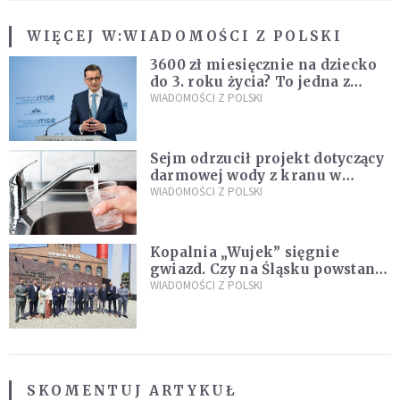
WIĘCEJ W:
WIADOMOŚCI Z POLSKI
3600 zł miesięcznie na dziecko
do 3. roku życia? To jedna z
propozycji programu "Rozwój
WIADOMOŚCI Z POLSKI
Plus"
Sejm odrzucił projekt dotyczący
darmowej wody z kranu w
restauracjach
WIADOMOŚCI Z POLSKI
Kopalnia „Wujek” sięgnie
gwiazd. Czy na Śląsku powstanie
„Dolina Krzemowa”?
WIADOMOŚCI Z POLSKI
SKOMENTUJ ARTYKUŁ