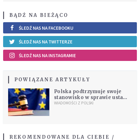
BĄDŹ NA BIEŻĄCO
ŚLEDŹ NAS NA FACEBOOKU
ŚLEDŹ NAS NA TWITTERZE
ŚLEDŹ NAS NA INSTAGRAMIE
POWIĄZANE ARTYKUŁY
Polska podtrzymuje swoje
stanowisko w sprawie ustawy
o Sądzie Narodowym w
WIADOMOŚCI Z POLSKI
Trybunale Sprawiedliwości
Unii Europejskiej
REKOMENDOWANE DLA CIEBIE /