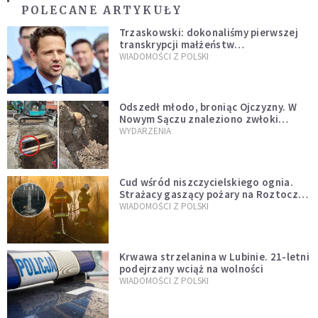
POLECANE ARTYKUŁY
Trzaskowski: dokonaliśmy pierwszej
transkrypcji małżeństw
jednopłciowych. “Tak jak
WIADOMOŚCI Z POLSKI
zapowiadałem, bez zwłoki,
natychmiast”
Odszedł młodo, broniąc Ojczyzny. W
Nowym Sączu znaleziono zwłoki
mężczyzny z czasów potopu
WYDARZENIA
szwedzkiego
Cud wśród niszczycielskiego ognia.
Strażacy gaszący pożary na Roztoczu
opublikowali niezwykłe zdjęcie
WIADOMOŚCI Z POLSKI
Krwawa strzelanina w Lubinie. 21-letni
podejrzany wciąż na wolności
WIADOMOŚCI Z POLSKI