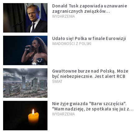
Donald Tusk zapowiada uznawanie
zagranicznych związków
jednopłciowych. "Państwo oblało ten
WYDARZENIA
test"
Udało się! Polka w finale Eurowizji
WIADOMOŚCI Z POLSKI
Gwałtowne burze nad Polską. Może
być niebezpiecznie. Jest alert RCB
ŚWIAT
Nie żyje gwiazda "Barw szczęścia".
"Mam nadzieję, że spotkała się już z
Bogiem, którego tak bardzo kochała"
WYDARZENIA