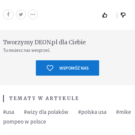
Tworzymy DEON.pl dla Ciebie
Tu możesz nas wesprzeć.
WSPOMÓŻ NAS
TEMATY W ARTYKULE
#usa
#wizy dla polaków
#polska usa
#mike
pompeo w polsce