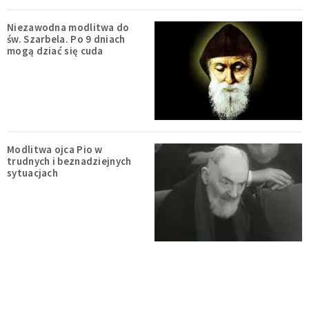
Niezawodna modlitwa do
św. Szarbela. Po 9 dniach
mogą dziać się cuda
Modlitwa ojca Pio w
trudnych i beznadziejnych
sytuacjach