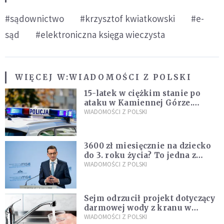
#sądownictwo
#krzysztof kwiatkowski
#e-
sąd
#elektroniczna księga wieczysta
WIĘCEJ W:
WIADOMOŚCI Z POLSKI
15-latek w ciężkim stanie po
ataku w Kamiennej Górze.
Policja zatrzymała dwóch
WIADOMOŚCI Z POLSKI
nastolatków
3600 zł miesięcznie na dziecko
do 3. roku życia? To jedna z
propozycji programu "Rozwój
WIADOMOŚCI Z POLSKI
Plus"
Sejm odrzucił projekt dotyczący
darmowej wody z kranu w
restauracjach
WIADOMOŚCI Z POLSKI