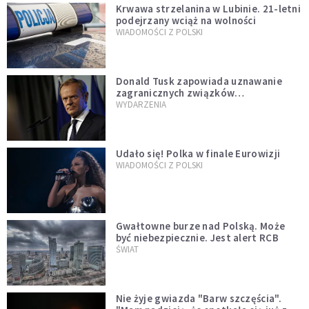
Krwawa strzelanina w Lubinie. 21-letni
podejrzany wciąż na wolności
WIADOMOŚCI Z POLSKI
Donald Tusk zapowiada uznawanie
zagranicznych związków
jednopłciowych. "Państwo oblało ten
WYDARZENIA
test"
Udało się! Polka w finale Eurowizji
WIADOMOŚCI Z POLSKI
Gwałtowne burze nad Polską. Może
być niebezpiecznie. Jest alert RCB
ŚWIAT
Nie żyje gwiazda "Barw szczęścia".