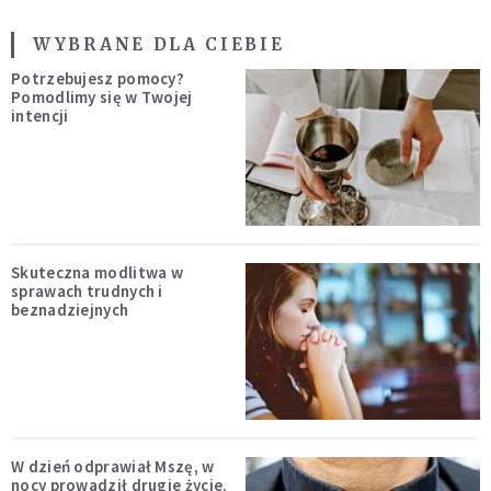
WYBRANE DLA CIEBIE
Potrzebujesz pomocy?
Pomodlimy się w Twojej
intencji
Skuteczna modlitwa w
sprawach trudnych i
beznadziejnych
W dzień odprawiał Mszę, w
nocy prowadził drugie życie.