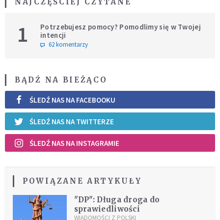
NAJCZĘŚCIEJ CZYTANE
1
Potrzebujesz pomocy? Pomodlimy się w Twojej
intencji
62 komentarzy
BĄDŹ NA BIEŻĄCO
ŚLEDŹ NAS NA FACEBOOKU
ŚLEDŹ NAS NA TWITTERZE
ŚLEDŹ NAS NA INSTAGRAMIE
POWIĄZANE ARTYKUŁY
"DP": Długa droga do
sprawiedliwości
WIADOMOŚCI Z POLSKI