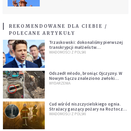
REKOMENDOWANE DLA CIEBIE /
POLECANE ARTYKUŁY
Trzaskowski: dokonaliśmy pierwszej
transkrypcji małżeństw
jednopłciowych. “Tak jak
WIADOMOŚCI Z POLSKI
zapowiadałem, bez zwłoki,
natychmiast”
Odszedł młodo, broniąc Ojczyzny. W
Nowym Sączu znaleziono zwłoki
mężczyzny z czasów potopu
WYDARZENIA
szwedzkiego
Cud wśród niszczycielskiego ognia.
Strażacy gaszący pożary na Roztoczu
opublikowali niezwykłe zdjęcie
WIADOMOŚCI Z POLSKI