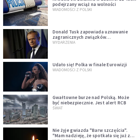
podejrzany wciąż na wolności
WIADOMOŚCI Z POLSKI
Donald Tusk zapowiada uznawanie
zagranicznych związków
jednopłciowych. "Państwo oblało ten
WYDARZENIA
test"
Udało się! Polka w finale Eurowizji
WIADOMOŚCI Z POLSKI
Gwałtowne burze nad Polską. Może
być niebezpiecznie. Jest alert RCB
ŚWIAT
Nie żyje gwiazda "Barw szczęścia".
"Mam nadzieję, że spotkała się już z