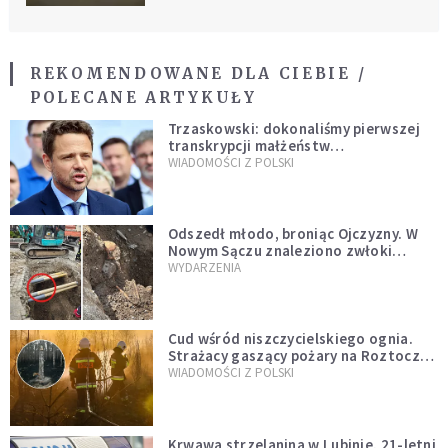
REKOMENDOWANE DLA CIEBIE /
POLECANE ARTYKUŁY
Trzaskowski: dokonaliśmy pierwszej
transkrypcji małżeństw
jednopłciowych. “Tak jak
WIADOMOŚCI Z POLSKI
zapowiadałem, bez zwłoki,
natychmiast”
Odszedł młodo, broniąc Ojczyzny. W
Nowym Sączu znaleziono zwłoki
mężczyzny z czasów potopu
WYDARZENIA
szwedzkiego
Cud wśród niszczycielskiego ognia.
Strażacy gaszący pożary na Roztoczu
opublikowali niezwykłe zdjęcie
WIADOMOŚCI Z POLSKI
Krwawa strzelanina w Lubinie. 21-letni