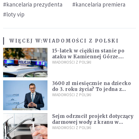
#kancelaria prezydenta
#kancelaria premiera
#loty vip
WIĘCEJ W:
WIADOMOŚCI Z POLSKI
15-latek w ciężkim stanie po
ataku w Kamiennej Górze.
Policja zatrzymała dwóch
WIADOMOŚCI Z POLSKI
nastolatków
3600 zł miesięcznie na dziecko
do 3. roku życia? To jedna z
propozycji programu "Rozwój
WIADOMOŚCI Z POLSKI
Plus"
Sejm odrzucił projekt dotyczący
darmowej wody z kranu w
restauracjach
WIADOMOŚCI Z POLSKI