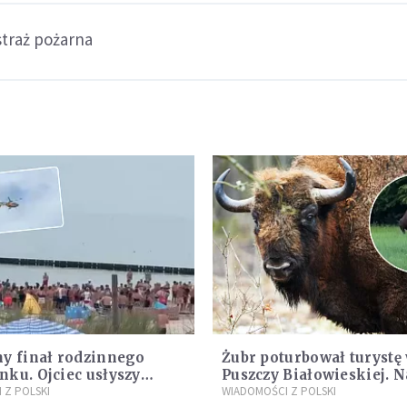
straż pożarna
y finał rodzinnego
Żubr poturbował turystę
ku. Ojciec usłyszy
Puszczy Białowieskiej. 
 Z POLSKI
daje do myślenia
WIADOMOŚCI Z POLSKI