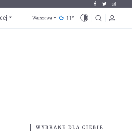
11
°
cej
Warszawa
WYBRANE DLA CIEBIE