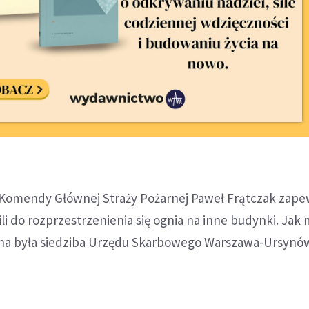
 Komendy Głównej Straży Pożarnej Paweł Frątczak zapew
ili do rozprzestrzenienia się ognia na inne budynki. Jak
ona była siedziba Urzędu Skarbowego Warszawa-Ursynów