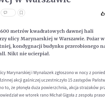
 1600 metrów kwadratowych dawnej hali
zy ulicy Marynarskiej w Warszawie. Pożar 
tatniej, kondygnacji budynku przerobionego n
ll. Nikt nie ucierpiał.
ulicy Marynarskiej i Wynalazek zgłoszono w nocy z ponie
dzinnej akcji gaśniczej uczestniczyło 15 zastępów Pańs
mo to, że płonęła duża powierzchnia, akcja strażaków pr
powiedział we wtorek rano Michał Gigoła z zespołu pra