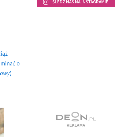
ŚLEDŹ NAS NA INSTAGRAMIE
ciąż
ominać o
howy
)