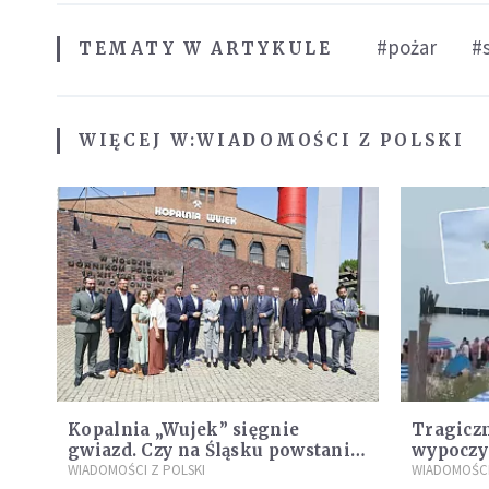
#pożar
#
TEMATY W ARTYKULE
WIĘCEJ W:
WIADOMOŚCI Z POLSKI
Kopalnia „Wujek” sięgnie
Tragiczn
gwiazd. Czy na Śląsku powstanie
wypoczyn
„Dolina Krzemowa”?
WIADOMOŚCI Z POLSKI
zarzuty
WIADOMOŚCI