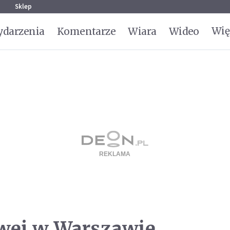
g
Sklep
Wię
darzenia
Komentarze
Wiara
Wideo
wej w Warszawie