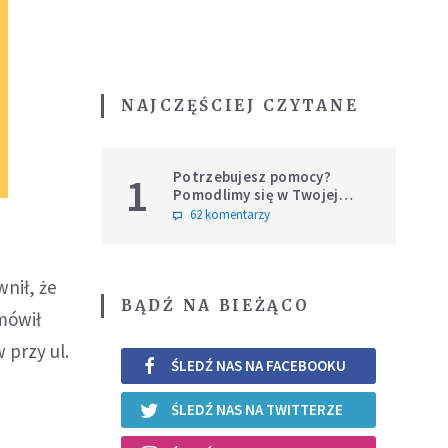
NAJCZĘŚCIEJ CZYTANE
Potrzebujesz pomocy?
1
Pomodlimy się w Twojej
intencji
62 komentarzy
nił, że
BĄDŹ NA BIEŻĄCO
 mówił
 przy ul.
ŚLEDŹ NAS NA FACEBOOKU
ŚLEDŹ NAS NA TWITTERZE