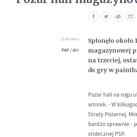
15 lat temu
Spłonęło około
magazynowej pr
PAP / drr
na trzeciej, os
do gry w paintba
Pożar hali na rogu 
wtorek. - W kilkugo
Straży Pożarnej. Mi
bardzo sprawnie - 
stołecznej PSP.