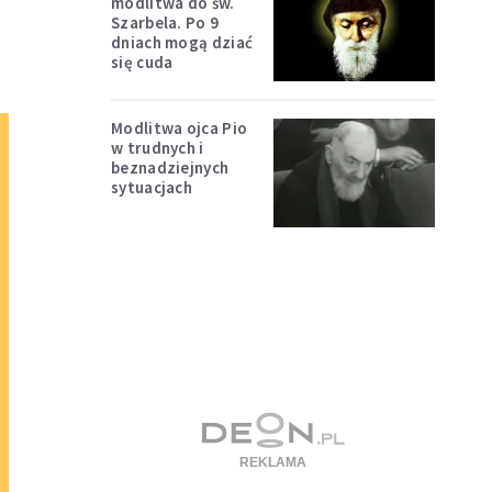
modlitwa do św.
Szarbela. Po 9
dniach mogą dziać
się cuda
Modlitwa ojca Pio
w trudnych i
beznadziejnych
sytuacjach