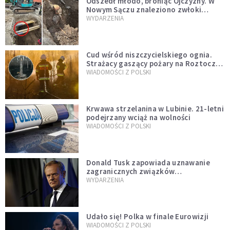
Odszedł młodo, broniąc Ojczyzny. W
Nowym Sączu znaleziono zwłoki
mężczyzny z czasów potopu
WYDARZENIA
szwedzkiego
Cud wśród niszczycielskiego ognia.
Strażacy gaszący pożary na Roztoczu
opublikowali niezwykłe zdjęcie
WIADOMOŚCI Z POLSKI
Krwawa strzelanina w Lubinie. 21-letni
podejrzany wciąż na wolności
WIADOMOŚCI Z POLSKI
Donald Tusk zapowiada uznawanie
zagranicznych związków
jednopłciowych. "Państwo oblało ten
WYDARZENIA
test"
Udało się! Polka w finale Eurowizji
WIADOMOŚCI Z POLSKI