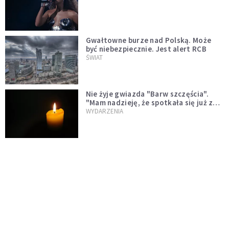
Gwałtowne burze nad Polską. Może
być niebezpiecznie. Jest alert RCB
ŚWIAT
Nie żyje gwiazda "Barw szczęścia".
"Mam nadzieję, że spotkała się już z
Bogiem, którego tak bardzo kochała"
WYDARZENIA