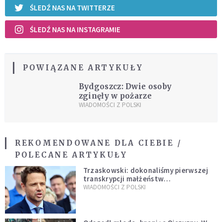
ŚLEDŹ NAS NA TWITTERZE
ŚLEDŹ NAS NA INSTAGRAMIE
POWIĄZANE ARTYKUŁY
Bydgoszcz: Dwie osoby
zginęły w pożarze
WIADOMOŚCI Z POLSKI
REKOMENDOWANE DLA CIEBIE /
POLECANE ARTYKUŁY
Trzaskowski: dokonaliśmy pierwszej
transkrypcji małżeństw
jednopłciowych. “Tak jak
WIADOMOŚCI Z POLSKI
zapowiadałem, bez zwłoki,
natychmiast”