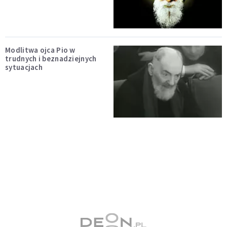
Modlitwa ojca Pio w
trudnych i beznadziejnych
sytuacjach