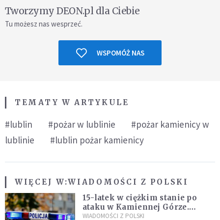
Tworzymy DEON.pl dla Ciebie
Tu możesz nas wesprzeć.
WSPOMÓŻ NAS
TEMATY W ARTYKULE
#lublin
#pożar w lublinie
#pożar kamienicy w
lublinie
#lublin pożar kamienicy
WIĘCEJ W:
WIADOMOŚCI Z POLSKI
15-latek w ciężkim stanie po
ataku w Kamiennej Górze.
Policja zatrzymała dwóch
WIADOMOŚCI Z POLSKI