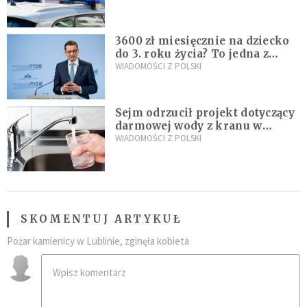
nastolatków
3600 zł miesięcznie na dziecko
do 3. roku życia? To jedna z
propozycji programu "Rozwój
WIADOMOŚCI Z POLSKI
Plus"
Sejm odrzucił projekt dotyczący
darmowej wody z kranu w
restauracjach
WIADOMOŚCI Z POLSKI
SKOMENTUJ ARTYKUŁ
Pożar kamienicy w Lublinie, zginęła kobieta