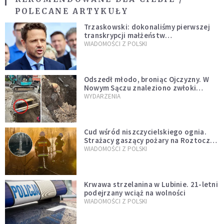
POLECANE ARTYKUŁY
Trzaskowski: dokonaliśmy pierwszej
transkrypcji małżeństw
jednopłciowych. “Tak jak
WIADOMOŚCI Z POLSKI
zapowiadałem, bez zwłoki,
natychmiast”
Odszedł młodo, broniąc Ojczyzny. W
Nowym Sączu znaleziono zwłoki
mężczyzny z czasów potopu
WYDARZENIA
szwedzkiego
Cud wśród niszczycielskiego ognia.
Strażacy gaszący pożary na Roztoczu
opublikowali niezwykłe zdjęcie
WIADOMOŚCI Z POLSKI
Krwawa strzelanina w Lubinie. 21-letni
podejrzany wciąż na wolności
WIADOMOŚCI Z POLSKI