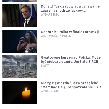
Donald Tusk zapowiada uznawanie
zagranicznych związków
jednopłciowych. "Państwo oblało ten
WYDARZENIA
test"
Udało się! Polka w finale Eurowizji
WIADOMOŚCI Z POLSKI
Gwałtowne burze nad Polską. Może
być niebezpiecznie. Jest alert RCB
ŚWIAT
Nie żyje gwiazda "Barw szczęścia".
"Mam nadzieję, że spotkała się już z
Bogiem, którego tak bardzo kochała"
WYDARZENIA