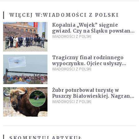
WIĘCEJ W:
WIADOMOŚCI Z POLSKI
Kopalnia „Wujek” sięgnie
gwiazd. Czy na Śląsku powstanie
„Dolina Krzemowa”?
WIADOMOŚCI Z POLSKI
Tragiczny finał rodzinnego
wypoczynku. Ojciec usłyszy
zarzuty
WIADOMOŚCI Z POLSKI
Żubr poturbował turystę w
Puszczy Białowieskiej. Nagranie
daje do myślenia
WIADOMOŚCI Z POLSKI
SKOMENTUJ ARTYKUŁ