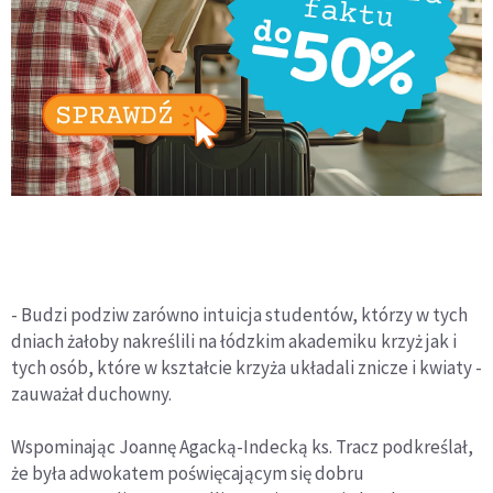
- Budzi podziw zarówno intuicja studentów, którzy w tych
dniach żałoby nakreślili na łódzkim akademiku krzyż jak i
tych osób, które w kształcie krzyża układali znicze i kwiaty -
zauważał duchowny.
Wspominając Joannę Agacką-Indecką ks. Tracz podkreślał,
że była adwokatem poświęcającym się dobru