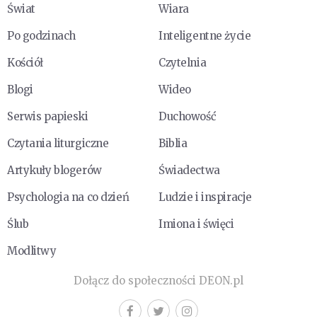
Świat
Wiara
Po godzinach
Inteligentne życie
Kościół
Czytelnia
Blogi
Wideo
Serwis papieski
Duchowość
Czytania liturgiczne
Biblia
Artykuły blogerów
Świadectwa
Psychologia na co dzień
Ludzie i inspiracje
Ślub
Imiona i święci
Modlitwy
Dołącz do społeczności DEON.pl