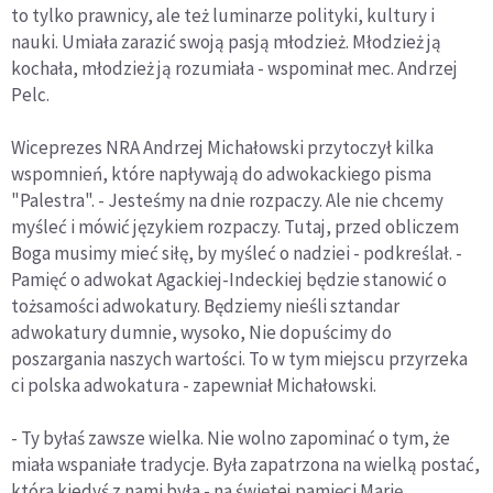
to tylko prawnicy, ale też luminarze polityki, kultury i
nauki. Umiała zarazić swoją pasją młodzież. Młodzież ją
kochała, młodzież ją rozumiała - wspominał mec. Andrzej
Pelc.
Wiceprezes NRA Andrzej Michałowski przytoczył kilka
wspomnień, które napływają do adwokackiego pisma
"Palestra". - Jesteśmy na dnie rozpaczy. Ale nie chcemy
myśleć i mówić językiem rozpaczy. Tutaj, przed obliczem
Boga musimy mieć siłę, by myśleć o nadziei - podkreślał. -
Pamięć o adwokat Agackiej-Indeckiej będzie stanowić o
tożsamości adwokatury. Będziemy nieśli sztandar
adwokatury dumnie, wysoko, Nie dopuścimy do
poszargania naszych wartości. To w tym miejscu przyrzeka
ci polska adwokatura - zapewniał Michałowski.
- Ty byłaś zawsze wielka. Nie wolno zapominać o tym, że
miała wspaniałe tradycje. Była zapatrzona na wielką postać,
która kiedyś z nami była - na świętej pamięci Marię