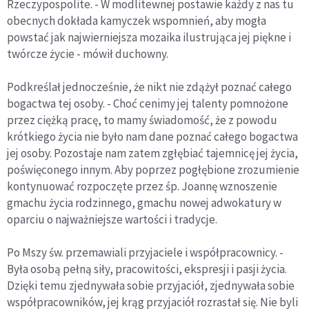
Rzeczypospolite. - W modlitewnej postawie każdy z nas tu
obecnych dokłada kamyczek wspomnień, aby mogła
powstać jak najwierniejsza mozaika ilustrująca jej piękne i
twórcze życie - mówił duchowny.
Podkreślał jednocześnie, że nikt nie zdążył poznać całego
bogactwa tej osoby. - Choć cenimy jej talenty pomnożone
przez ciężką pracę, to mamy świadomość, że z powodu
krótkiego życia nie było nam dane poznać całego bogactwa
jej osoby. Pozostaje nam zatem zgłębiać tajemnicę jej życia,
poświęconego innym. Aby poprzez pogłębione zrozumienie
kontynuować rozpoczęte przez śp. Joannę wznoszenie
gmachu życia rodzinnego, gmachu nowej adwokatury w
oparciu o najważniejsze wartości i tradycje.
Po Mszy św. przemawiali przyjaciele i współpracownicy. -
Była osobą pełną siły, pracowitości, ekspresji i pasji życia.
Dzięki temu zjednywała sobie przyjaciół, zjednywała sobie
współpracowników, jej krąg przyjaciół rozrastał się. Nie byli