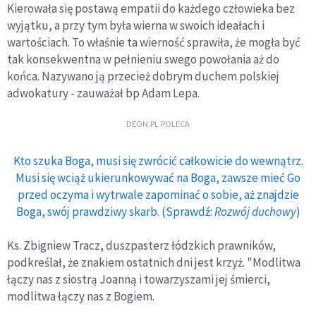
Kierowała się postawą empatii do każdego człowieka bez
wyjątku, a przy tym była wierna w swoich ideałach i
wartościach. To właśnie ta wierność sprawiła, że mogła być
tak konsekwentna w pełnieniu swego powołania aż do
końca. Nazywano ją przecież dobrym duchem polskiej
adwokatury - zauważał bp Adam Lepa.
DEON.PL POLECA
Kto szuka Boga, musi się zwrócić całkowicie do wewnątrz.
Musi się wciąż ukierunkowywać na Boga, zawsze mieć Go
przed oczyma i wytrwale zapominać o sobie, aż znajdzie
Boga, swój prawdziwy skarb. (Sprawdź:
Rozwój duchowy
)
Ks. Zbigniew Tracz, duszpasterz łódzkich prawników,
podkreślał, że znakiem ostatnich dni jest krzyż. "Modlitwa
łączy nas z siostrą Joanną i towarzyszami jej śmierci,
modlitwa łączy nas z Bogiem.