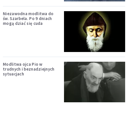
Niezawodna modlitwa do
św. Szarbela. Po 9 dniach
mogą dziać się cuda
Modlitwa ojca Pio w
trudnych i beznadziejnych
sytuacjach