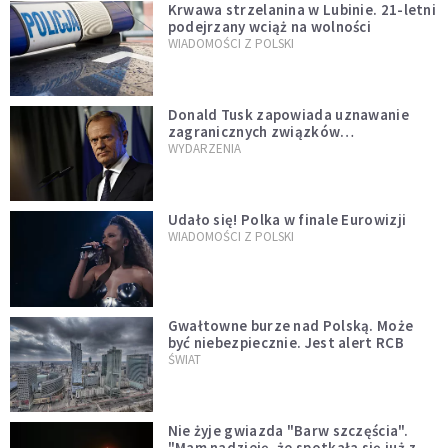
Krwawa strzelanina w Lubinie. 21-letni
podejrzany wciąż na wolności
WIADOMOŚCI Z POLSKI
Donald Tusk zapowiada uznawanie
zagranicznych związków
jednopłciowych. "Państwo oblało ten
WYDARZENIA
test"
Udało się! Polka w finale Eurowizji
WIADOMOŚCI Z POLSKI
Gwałtowne burze nad Polską. Może
być niebezpiecznie. Jest alert RCB
ŚWIAT
Nie żyje gwiazda "Barw szczęścia".
"Mam nadzieję, że spotkała się już z