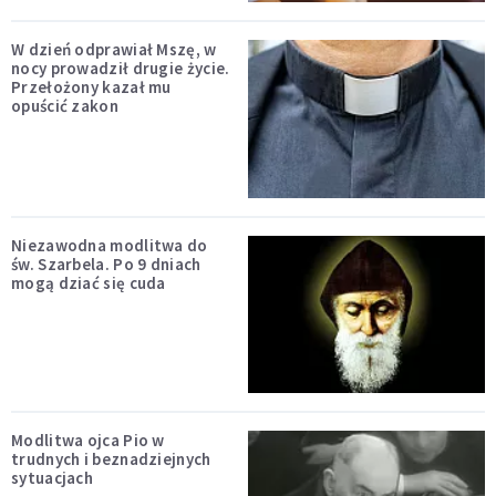
W dzień odprawiał Mszę, w
nocy prowadził drugie życie.
Przełożony kazał mu
opuścić zakon
Niezawodna modlitwa do
św. Szarbela. Po 9 dniach
mogą dziać się cuda
Modlitwa ojca Pio w
trudnych i beznadziejnych
sytuacjach