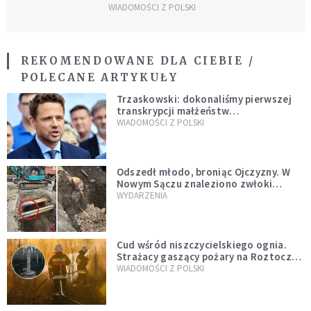
WIADOMOŚCI Z POLSKI
REKOMENDOWANE DLA CIEBIE /
POLECANE ARTYKUŁY
Trzaskowski: dokonaliśmy pierwszej
transkrypcji małżeństw
jednopłciowych. “Tak jak
WIADOMOŚCI Z POLSKI
zapowiadałem, bez zwłoki,
natychmiast”
Odszedł młodo, broniąc Ojczyzny. W
Nowym Sączu znaleziono zwłoki
mężczyzny z czasów potopu
WYDARZENIA
szwedzkiego
Cud wśród niszczycielskiego ognia.
Strażacy gaszący pożary na Roztoczu
opublikowali niezwykłe zdjęcie
WIADOMOŚCI Z POLSKI