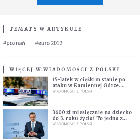
TEMATY W ARTYKULE
#poznań
#euro 2012
WIĘCEJ W:
WIADOMOŚCI Z POLSKI
15-latek w ciężkim stanie po
ataku w Kamiennej Górze.
Policja zatrzymała dwóch
WIADOMOŚCI Z POLSKI
nastolatków
3600 zł miesięcznie na dziecko
do 3. roku życia? To jedna z
propozycji programu "Rozwój
WIADOMOŚCI Z POLSKI
Plus"