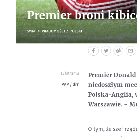
Premier broni kibic
ŚWIAT
WIADOMOŚCI Z POLSKI
13 lat temu
Premier Donald 
niedoszłym mec
PAP / drr
Polska-Anglia,
Warszawie. - Mo
O tym, że szef rzą