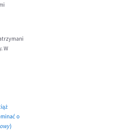
mi
zatrzymani
y. W
ciąż
ominać o
howy
)