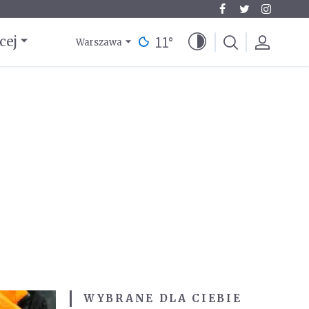
11
°
cej
Warszawa
WYBRANE DLA CIEBIE