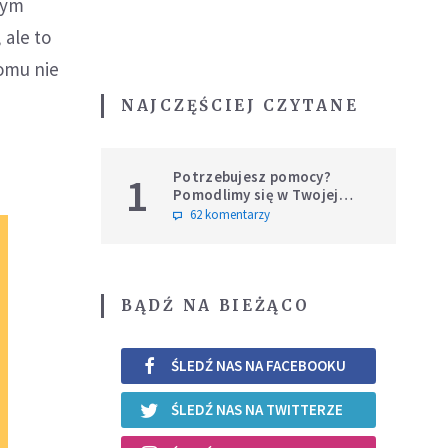
wym
 ale to
komu nie
NAJCZĘŚCIEJ CZYTANE
Potrzebujesz pomocy?
1
Pomodlimy się w Twojej
intencji
62 komentarzy
BĄDŹ NA BIEŻĄCO
ŚLEDŹ NAS NA FACEBOOKU
ŚLEDŹ NAS NA TWITTERZE