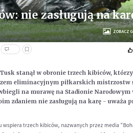
ów: nie zasługują na kar
ZOBACZ G
Tusk stanął w obronie trzech kibiców, którzy
zem eliminacyjnym piłkarskich mistrzostw 
 wbiegli na murawę na Stadionie Narodowym
im zdaniem nie zasługują na karę - uważa p
du wspiera trzech kibiców, nazwanych przez media "Bo