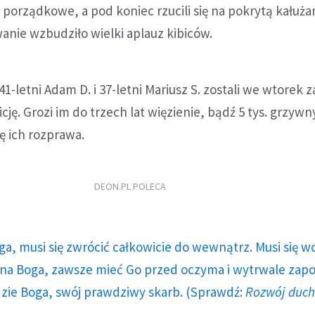
y porządkowe, a pod koniec rzucili się na pokrytą kałuża
nie wzbudziło wielki aplauz kibiców.
 41-letni Adam D. i 37-letni Mariusz S. zostali we wtorek 
cję. Grozi im do trzech lat więzienie, bądź 5 tys. grzywn
ę ich rozprawa.
DEON.PL POLECA
ga, musi się zwrócić całkowicie do wewnątrz. Musi się w
a Boga, zawsze mieć Go przed oczyma i wytrwale zap
dzie Boga, swój prawdziwy skarb. (Sprawdź:
Rozwój duc