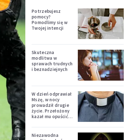
Potrzebujesz
pomocy?
Pomodlimy się w
Twojej intencji
Skuteczna
modlitwa w
sprawach trudnych
i beznadziejnych
W dzień odprawiał
Mszę, w nocy
prowadził drugie
życie. Przełożony
kazał mu opuścić
zakon
Niezawodna