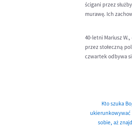
ścigani przez służb
murawę. Ich zachowa
40-letni Mariusz W.,
przez stołeczną poli
czwartek odbywa si
Kto szuka Bo
ukierunkowywać n
sobie, aż znaj