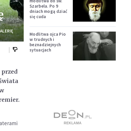
modlitwa do św.
Szarbela. Po 9
ę
dniach mogą dziać
się cuda
ALERIĘ
Modlitwa ojca Pio
w trudnych i
beznadziejnych
sytuacjach
 przed
świata
 w
remier.
haterami