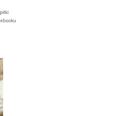
iłki
acebooku