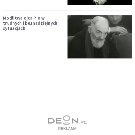
Modlitwa ojca Pio w
trudnych i beznadziejnych
sytuacjach