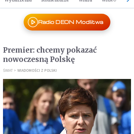
Radio DEON Modlitwa
Premier: chcemy pokazać
nowoczesną Polskę
ŚWIAT
WIADOMOŚCI Z POLSKI