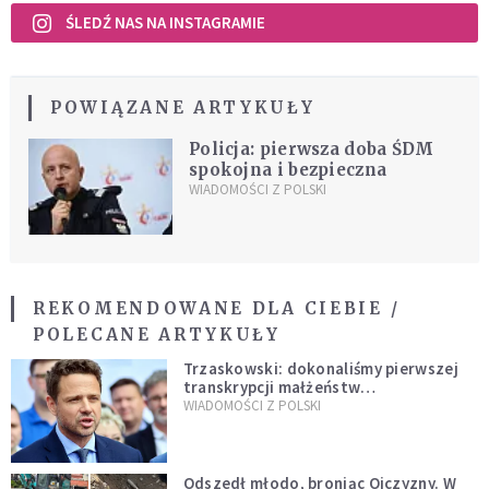
ŚLEDŹ NAS NA INSTAGRAMIE
POWIĄZANE ARTYKUŁY
Policja: pierwsza doba ŚDM
spokojna i bezpieczna
WIADOMOŚCI Z POLSKI
REKOMENDOWANE DLA CIEBIE /
POLECANE ARTYKUŁY
Trzaskowski: dokonaliśmy pierwszej
transkrypcji małżeństw
jednopłciowych. “Tak jak
WIADOMOŚCI Z POLSKI
zapowiadałem, bez zwłoki,
natychmiast”
Odszedł młodo, broniąc Ojczyzny. W