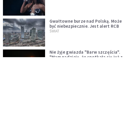
Gwałtowne burze nad Polską. Może
być niebezpiecznie. Jest alert RCB
ŚWIAT
Nie żyje gwiazda "Barw szczęścia".
"Mam nadzieję, że spotkała się już z
Bogiem, którego tak bardzo kochała"
WYDARZENIA