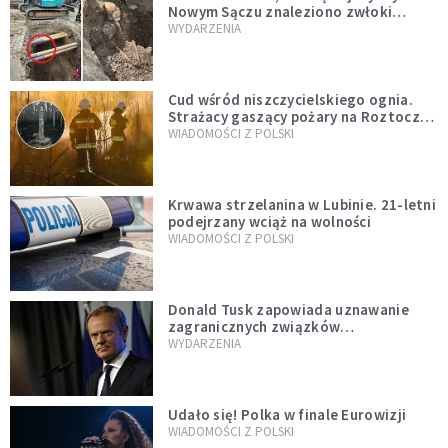
Nowym Sączu znaleziono zwłoki
mężczyzny z czasów potopu
WYDARZENIA
szwedzkiego
Cud wśród niszczycielskiego ognia.
Strażacy gaszący pożary na Roztoczu
opublikowali niezwykłe zdjęcie
WIADOMOŚCI Z POLSKI
Krwawa strzelanina w Lubinie. 21-letni
podejrzany wciąż na wolności
WIADOMOŚCI Z POLSKI
Donald Tusk zapowiada uznawanie
zagranicznych związków
jednopłciowych. "Państwo oblało ten
WYDARZENIA
test"
Udało się! Polka w finale Eurowizji
WIADOMOŚCI Z POLSKI