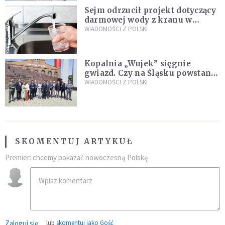
Sejm odrzucił projekt dotyczący
darmowej wody z kranu w
restauracjach
WIADOMOŚCI Z POLSKI
Kopalnia „Wujek” sięgnie
gwiazd. Czy na Śląsku powstanie
„Dolina Krzemowa”?
WIADOMOŚCI Z POLSKI
SKOMENTUJ ARTYKUŁ
Premier: chcemy pokazać nowoczesną Polskę
Zaloguj się
lub
skomentuj jako Gość