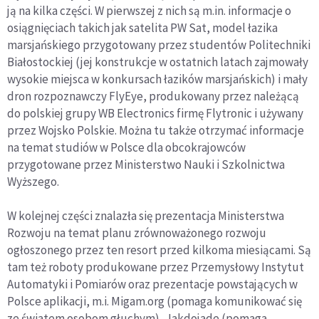
ją na kilka części. W pierwszej z nich są m.in. informacje o
osiągnięciach takich jak satelita PW Sat, model łazika
marsjańskiego przygotowany przez studentów Politechniki
Białostockiej (jej konstrukcje w ostatnich latach zajmowały
wysokie miejsca w konkursach łazików marsjańskich) i mały
dron rozpoznawczy FlyEye, produkowany przez należącą
do polskiej grupy WB Electronics firmę Flytronic i używany
przez Wojsko Polskie. Można tu także otrzymać informacje
na temat studiów w Polsce dla obcokrajowców
przygotowane przez Ministerstwo Nauki i Szkolnictwa
Wyższego.
W kolejnej części znalazła się prezentacja Ministerstwa
Rozwoju na temat planu zrównoważonego rozwoju
ogłoszonego przez ten resort przed kilkoma miesiącami. Są
tam też roboty produkowane przez Przemysłowy Instytut
Automatyki i Pomiarów oraz prezentacje powstających w
Polsce aplikacji, m.i. Migam.org (pomaga komunikować się
ze światem osobom głuchym), Jakdojade (pomaga