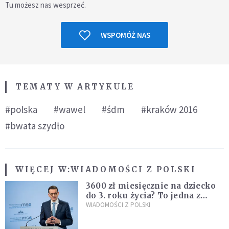
Tu możesz nas wesprzeć.
WSPOMÓŻ NAS
TEMATY W ARTYKULE
#polska
#wawel
#śdm
#kraków 2016
#bwata szydło
WIĘCEJ W:
WIADOMOŚCI Z POLSKI
3600 zł miesięcznie na dziecko
do 3. roku życia? To jedna z
propozycji programu "Rozwój
WIADOMOŚCI Z POLSKI
Plus"