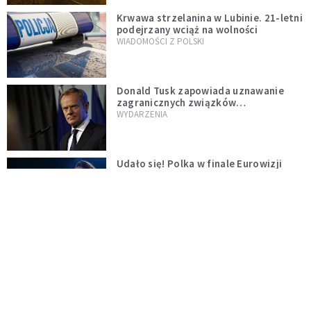
Krwawa strzelanina w Lubinie. 21-letni
podejrzany wciąż na wolności
WIADOMOŚCI Z POLSKI
Donald Tusk zapowiada uznawanie
zagranicznych związków
jednopłciowych. "Państwo oblało ten
WYDARZENIA
test"
Udało się! Polka w finale Eurowizji
WIADOMOŚCI Z POLSKI
Gwałtowne burze nad Polską. Może
być niebezpiecznie. Jest alert RCB
ŚWIAT
Nie żyje gwiazda "Barw szczęścia".