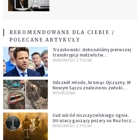
REKOMENDOWANE DLA CIEBIE /
POLECANE ARTYKUŁY
Trzaskowski: dokonaliśmy pierwszej
transkrypcji małżeństw
jednopłciowych. “Tak jak
WIADOMOŚCI Z POLSKI
zapowiadałem, bez zwłoki,
natychmiast”
Odszedł młodo, broniąc Ojczyzny. W
Nowym Sączu znaleziono zwłoki
mężczyzny z czasów potopu
WYDARZENIA
szwedzkiego
Cud wśród niszczycielskiego ognia.
Strażacy gaszący pożary na Roztoczu
opublikowali niezwykłe zdjęcie
WIADOMOŚCI Z POLSKI