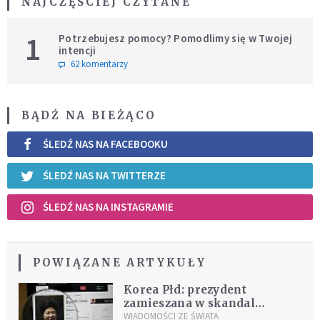
NAJCZĘŚCIEJ CZYTANE
1
Potrzebujesz pomocy? Pomodlimy się w Twojej
intencji
62 komentarzy
BĄDŹ NA BIEŻĄCO
ŚLEDŹ NAS NA FACEBOOKU
ŚLEDŹ NAS NA TWITTERZE
ŚLEDŹ NAS NA INSTAGRAMIE
POWIĄZANE ARTYKUŁY
Korea Płd: prezydent
zamieszana w skandal
korupcyjny
WIADOMOŚCI ZE ŚWIATA