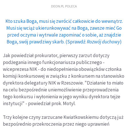
DEON.PL POLECA
Kto szuka Boga, musi się zwrócić całkowicie do wewnątrz.
Musi się wciąż ukierunkowywać na Boga, zawsze mieć Go
przed oczyma i wytrwale zapominać o sobie, aż znajdzie
Boga, swój prawdziwy skarb. (Sprawdź:
Rozwój duchowy
)
Jak powiedział prokurator, pierwszy zarzut dotyczy
podżegania innego funkcjonariusza publicznego -
wiceprezesa NIK - do niedopełnienia obowiązków członka
komisji konkursowej w związku z konkursem na stanowisko
dyrektora delegatury NIK w Rzeszowie. "Działanie to miało
na celu bezpośrednie uniemożliwienie przeprowadzenia
tego konkursu i wyłonienia w jego wyniku dyrektora tejże
instytucji" - powiedział prok. Motyl.
Trzy kolejne czyny zarzucane Kwiatkowskiemu dotyczą już
bezpośrednio przekroczenia przez niego uprawnień