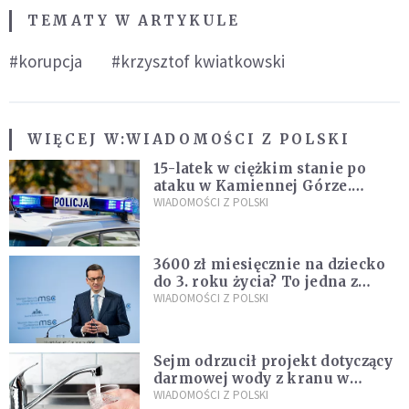
TEMATY W ARTYKULE
#korupcja
#krzysztof kwiatkowski
WIĘCEJ W:
WIADOMOŚCI Z POLSKI
15-latek w ciężkim stanie po
ataku w Kamiennej Górze.
Policja zatrzymała dwóch
WIADOMOŚCI Z POLSKI
nastolatków
3600 zł miesięcznie na dziecko
do 3. roku życia? To jedna z
propozycji programu "Rozwój
WIADOMOŚCI Z POLSKI
Plus"
Sejm odrzucił projekt dotyczący
darmowej wody z kranu w
restauracjach
WIADOMOŚCI Z POLSKI