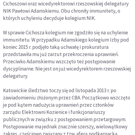
Cichoszowi oraz wicedyrektorowi rzeszowskiej delegatury
NIK Pawłowi Adamskiemu. Obu chroniły immunitety, o
których uchyleniu decyduje kolegium NIK.
W sprawie Cichosza kolegium nie zgodziło się na uchylenie
immunitetu. W przypadku Adamskiego kolegium Izby pod
koniec 2015 r. podjęło taką uchwałę i prokuratura
przedstawiła mu już zarzut przekroczenia uprawnień.
Przeciwko Adamskiemu wszczęto też postępowanie
dyscyplinarne. Nie jest on już wicedyrektorem rzeszowskiej
delegatury.
Katowickie śledztwo toczy się od listopada 2013 r. po
zawiadomieniu złożonym przez CBA. Początkowo wszczęto
je pod kątem nadużycia uprawnień przez członków
zarządu Elektrowni Kozienice i funkcjonariuszy
publicznych w związku z postępowaniem przetargowym.
Postępowanie ma jednak znacznie szerszy, wielowątkowy
zakres, częściowo związany z tzw. aferą podkarpacką.