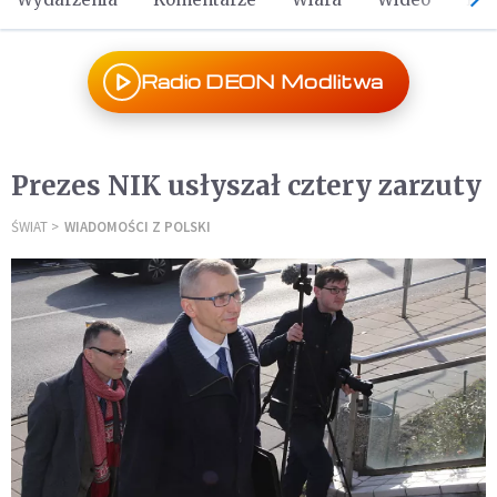
Radio DEON Modlitwa
Prezes NIK usłyszał cztery zarzuty
ŚWIAT
WIADOMOŚCI Z POLSKI