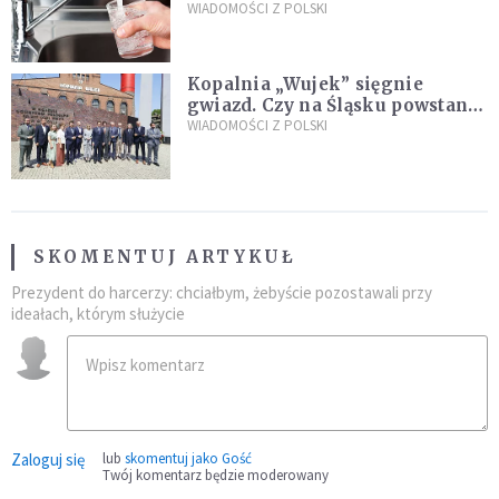
restauracjach
WIADOMOŚCI Z POLSKI
Kopalnia „Wujek” sięgnie
gwiazd. Czy na Śląsku powstanie
„Dolina Krzemowa”?
WIADOMOŚCI Z POLSKI
SKOMENTUJ ARTYKUŁ
Prezydent do harcerzy: chciałbym, żebyście pozostawali przy
ideałach, którym służycie
Zaloguj się
lub
skomentuj jako Gość
Twój komentarz będzie moderowany