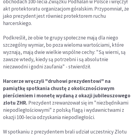
obchodach 100-lecia Związku Podhalan w Polsce i wręczył
akt protektoratu organizacjom góralskim. Przypomniał, że
jako prezydent jest również protektorem ruchu
harcerskiego.
Podkreślił, że obie te grupy społeczne mają dla niego
szczególny wymiar, bo poza wieloma wartościami, które
wyznają, mają dwie wielkie wspólne cechy: "Są wierni, są
zawsze wtedy, kiedy są potrzebni i są absolutnie
niezawodni i godni zaufania" - stwierdził.
Harcerze wręczyli "druhowi prezydentowi" na
pamiątkę spotkania chustę z okolicznościowym
pierścieniem i monetę wydaną z okazji jubileuszowego
zlotu ZHR.
Prezydent zrewanżował się im "niezbędnikami
niepodległościowymi" z polską flagą i wydawnictwami z
okazji 100-lecia odzyskania niepodległości.
W spotkaniu z prezydentem brali udział uczestnicy Zlotu