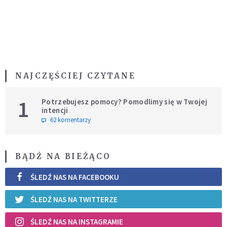
NAJCZĘŚCIEJ CZYTANE
1
Potrzebujesz pomocy? Pomodlimy się w Twojej
intencji
62 komentarzy
BĄDŹ NA BIEŻĄCO
ŚLEDŹ NAS NA FACEBOOKU
ŚLEDŹ NAS NA TWITTERZE
ŚLEDŹ NAS NA INSTAGRAMIE