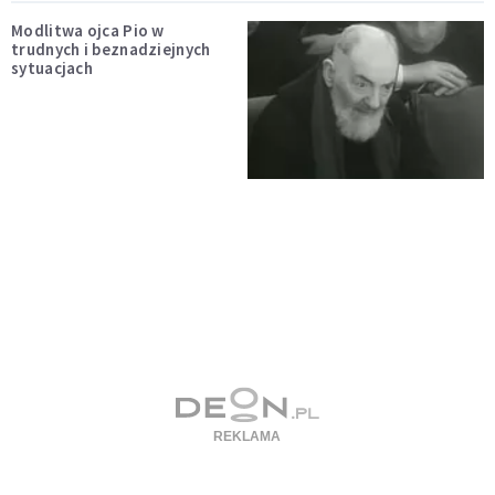
Modlitwa ojca Pio w
trudnych i beznadziejnych
sytuacjach