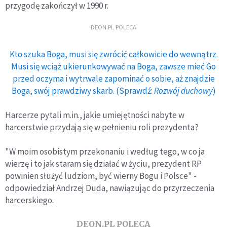
przygodę zakończył w 1990 r.
DEON.PL POLECA
Kto szuka Boga, musi się zwrócić całkowicie do wewnątrz.
Musi się wciąż ukierunkowywać na Boga, zawsze mieć Go
przed oczyma i wytrwale zapominać o sobie, aż znajdzie
Boga, swój prawdziwy skarb. (Sprawdź:
Rozwój duchowy
)
Harcerze pytali m.in., jakie umiejętności nabyte w
harcerstwie przydają się w pełnieniu roli prezydenta?
"W moim osobistym przekonaniu i według tego, w co ja
wierzę i to jak staram się działać w życiu, prezydent RP
powinien służyć ludziom, być wierny Bogu i Polsce" -
odpowiedział Andrzej Duda, nawiązując do przyrzeczenia
harcerskiego.
DEON.PL POLECA