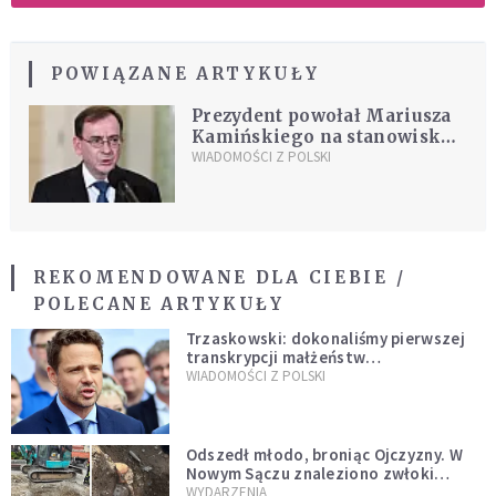
POWIĄZANE ARTYKUŁY
Prezydent powołał Mariusza
Kamińskiego na stanowisko
ministra spraw
WIADOMOŚCI Z POLSKI
wewnętrznych i administracji
REKOMENDOWANE DLA CIEBIE /
POLECANE ARTYKUŁY
Trzaskowski: dokonaliśmy pierwszej
transkrypcji małżeństw
jednopłciowych. “Tak jak
WIADOMOŚCI Z POLSKI
zapowiadałem, bez zwłoki,
natychmiast”
Odszedł młodo, broniąc Ojczyzny. W
Nowym Sączu znaleziono zwłoki
mężczyzny z czasów potopu
WYDARZENIA