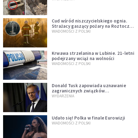
szwedzkiego
Cud wśród niszczycielskiego ognia.
Strażacy gaszący pożary na Roztoczu
opublikowali niezwykłe zdjęcie
WIADOMOŚCI Z POLSKI
Krwawa strzelanina w Lubinie. 21-letni
podejrzany wciąż na wolności
WIADOMOŚCI Z POLSKI
Donald Tusk zapowiada uznawanie
zagranicznych związków
jednopłciowych. "Państwo oblało ten
WYDARZENIA
test"
Udało się! Polka w finale Eurowizji
WIADOMOŚCI Z POLSKI