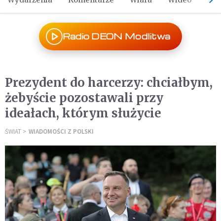
Radio DEON Modlitwa
Prezydent do harcerzy: chciałbym,
żebyście pozostawali przy
ideałach, którym służycie
ŚWIAT
WIADOMOŚCI Z POLSKI