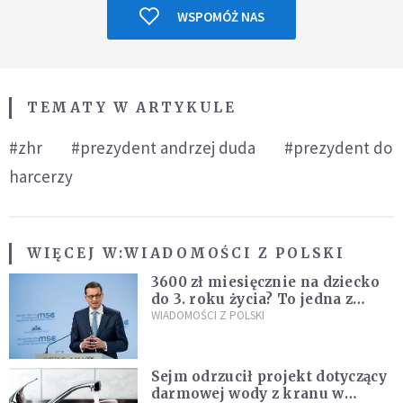
WSPOMÓŻ NAS
TEMATY W ARTYKULE
#zhr
#prezydent andrzej duda
#prezydent do
harcerzy
WIĘCEJ W:
WIADOMOŚCI Z POLSKI
3600 zł miesięcznie na dziecko
do 3. roku życia? To jedna z
propozycji programu "Rozwój
WIADOMOŚCI Z POLSKI
Plus"
Sejm odrzucił projekt dotyczący
darmowej wody z kranu w