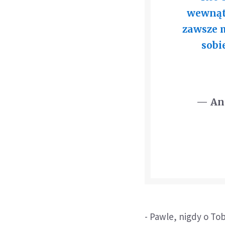
wewnątr
zawsze 
sobi
— And
- Pawle, nigdy o Tob