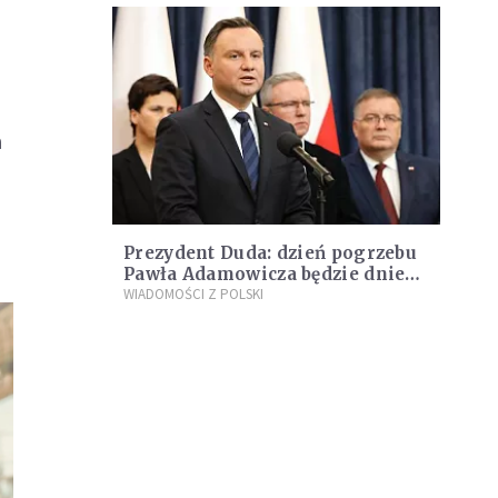
a
Prezydent Duda: dzień pogrzebu
Pawła Adamowicza będzie dniem
żałoby narodowej
WIADOMOŚCI Z POLSKI