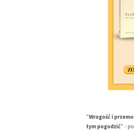
"
Wrogość i przemoc
tym pogodzić
" - p