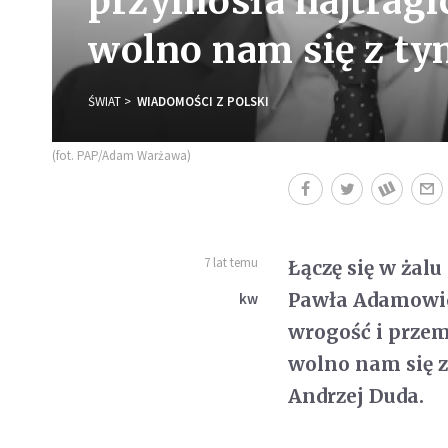
przyniosła najtragi
wolno nam się z ty
ŚWIAT
WIADOMOŚCI Z POLSKI
(fot. PAP/Adam Warżawa)
7 lat temu
Łączę się w żal
Pawła Adamowicz
kw
wrogość i przem
wolno nam się z
Andrzej Duda.