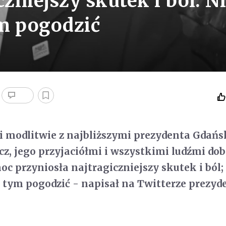
czniejszy skutek i ból. N
m pogodzić
u i modlitwie z najbliższymi prezydenta Gdań
, jego przyjaciółmi i wszystkimi ludźmi dobr
oc przyniosła najtragiczniejszy skutek i ból;
 tym pogodzić - napisał na Twitterze prezyd