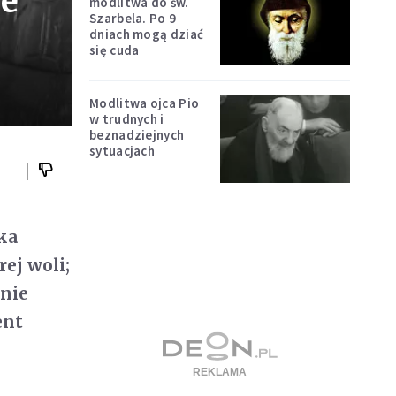
ie
modlitwa do św.
Szarbela. Po 9
dniach mogą dziać
się cuda
Modlitwa ojca Pio
w trudnych i
beznadziejnych
sytuacjach
ska
ej woli;
 nie
ent