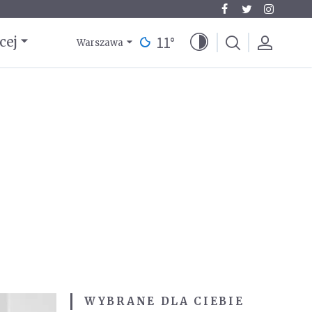
11
°
cej
Warszawa
WYBRANE DLA CIEBIE