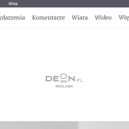
g
Sklep
Wię
darzenia
Komentarze
Wiara
Wideo