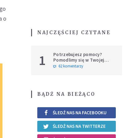
ego
a o
NAJCZĘŚCIEJ CZYTANE
Potrzebujesz pomocy?
1
Pomodlimy się w Twojej
intencji
62 komentarzy
BĄDŹ NA BIEŻĄCO
ŚLEDŹ NAS NA FACEBOOKU
ŚLEDŹ NAS NA TWITTERZE