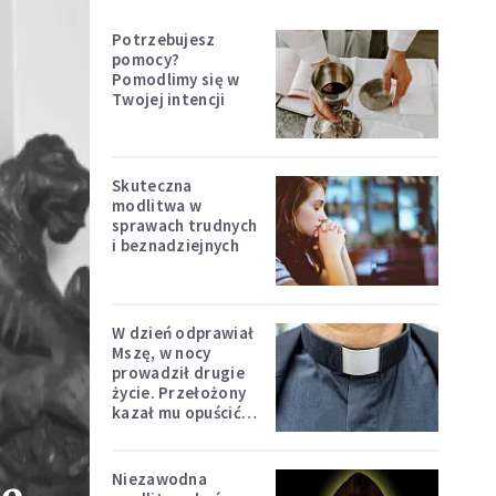
Potrzebujesz
pomocy?
Pomodlimy się w
Twojej intencji
Skuteczna
modlitwa w
sprawach trudnych
i beznadziejnych
W dzień odprawiał
Mszę, w nocy
prowadził drugie
życie. Przełożony
kazał mu opuścić
zakon
Niezawodna