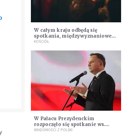
o
W całym kraju odbędą się
spotkania, międzywyznaniowe
modlitwy i Msze święte w
KOŚCIÓŁ
intencji zmarłego Pawła
Adamowicza
W Pałacu Prezydenckim
rozpoczęło się spotkanie ws.
marszu przeciwko przemocy i
WIADOMOŚCI Z POLSKI
y
nienawiści