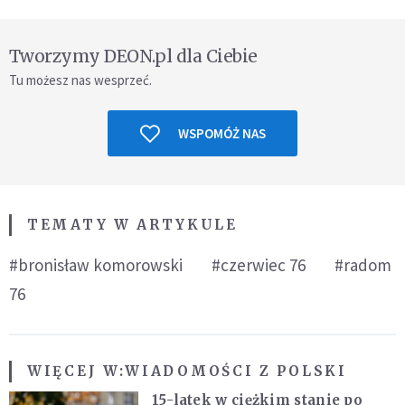
Tworzymy DEON.pl dla Ciebie
Tu możesz nas wesprzeć.
WSPOMÓŻ NAS
TEMATY W ARTYKULE
#bronisław komorowski
#czerwiec 76
#radom
76
WIĘCEJ W:
WIADOMOŚCI Z POLSKI
15-latek w ciężkim stanie po