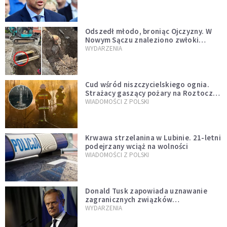
zapowiadałem, bez zwłoki,
natychmiast”
Odszedł młodo, broniąc Ojczyzny. W
Nowym Sączu znaleziono zwłoki
mężczyzny z czasów potopu
WYDARZENIA
szwedzkiego
Cud wśród niszczycielskiego ognia.
Strażacy gaszący pożary na Roztoczu
opublikowali niezwykłe zdjęcie
WIADOMOŚCI Z POLSKI
Krwawa strzelanina w Lubinie. 21-letni
podejrzany wciąż na wolności
WIADOMOŚCI Z POLSKI
Donald Tusk zapowiada uznawanie
zagranicznych związków
jednopłciowych. "Państwo oblało ten
WYDARZENIA
test"