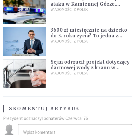
ataku w Kamiennej Górze.
Policja zatrzymała dwóch
WIADOMOŚCI Z POLSKI
nastolatków
3600 zł miesięcznie na dziecko
do 3. roku życia? To jedna z
propozycji programu "Rozwój
WIADOMOŚCI Z POLSKI
Plus"
Sejm odrzucił projekt dotyczący
darmowej wody z kranu w
restauracjach
WIADOMOŚCI Z POLSKI
SKOMENTUJ ARTYKUŁ
Prezydent odznaczył bohaterów Czerwca '76