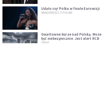
Udało się! Polka w finale Eurowizji
WIADOMOŚCI Z POLSKI
Gwałtowne burze nad Polską. Może
być niebezpiecznie. Jest alert RCB
ŚWIAT
Nie żyje gwiazda "Barw szczęścia".
"Mam nadzieję, że spotkała się już z
Bogiem, którego tak bardzo kochała"
WYDARZENIA