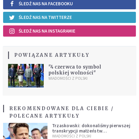
ŚLEDŹ NAS NA FACEBOOKU
ŚLEDŹ NAS NA TWITTERZE
ŚLEDŹ NAS NA INSTAGRAMIE
POWIĄZANE ARTYKUŁY
"4 czerwca to symbol
polskiej wolności"
WIADOMOŚCI Z POLSKI
REKOMENDOWANE DLA CIEBIE /
POLECANE ARTYKUŁY
Trzaskowski: dokonaliśmy pierwszej
transkrypcji małżeństw
jednopłciowych. “Tak jak
WIADOMOŚCI Z POLSKI