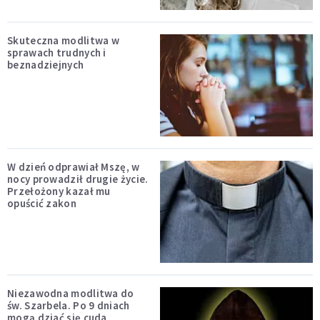
Skuteczna modlitwa w
sprawach trudnych i
beznadziejnych
W dzień odprawiał Mszę, w
nocy prowadził drugie życie.
Przełożony kazał mu
opuścić zakon
Niezawodna modlitwa do
św. Szarbela. Po 9 dniach
mogą dziać się cuda