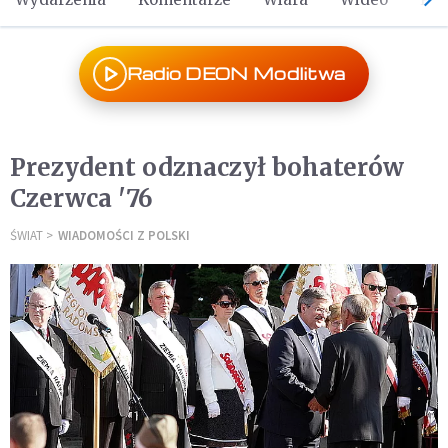
Radio DEON Modlitwa
Prezydent odznaczył bohaterów
Czerwca '76
ŚWIAT
WIADOMOŚCI Z POLSKI