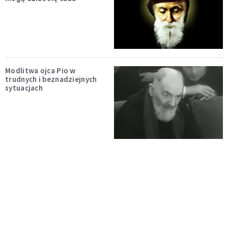
Modlitwa ojca Pio w
trudnych i beznadziejnych
sytuacjach