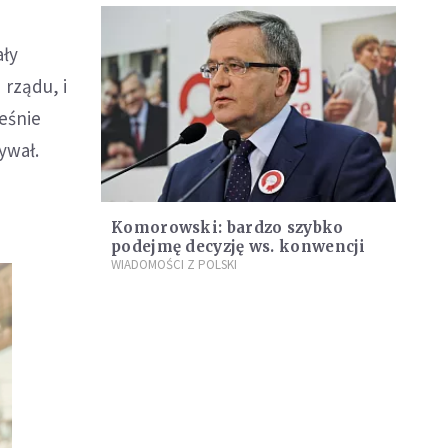
ały
 rządu, i
ześnie
ywał.
Komorowski: bardzo szybko
podejmę decyzję ws. konwencji
WIADOMOŚCI Z POLSKI