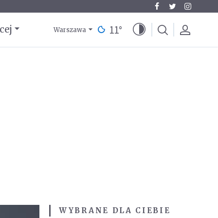
11
°
cej
Warszawa
WYBRANE DLA CIEBIE