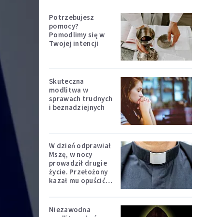
Potrzebujesz
pomocy?
Pomodlimy się w
Twojej intencji
Skuteczna
modlitwa w
sprawach trudnych
i beznadziejnych
W dzień odprawiał
Mszę, w nocy
prowadził drugie
życie. Przełożony
kazał mu opuścić
zakon
Niezawodna