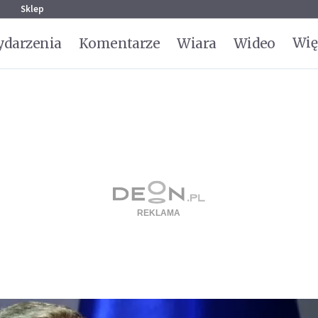
g
Sklep
Wię
darzenia
Komentarze
Wiara
Wideo