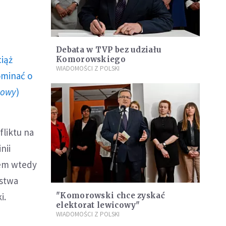
Debata w TVP bez udziału
ciąż
Komorowskiego
WIADOMOŚCI Z POLSKI
ominać o
howy
)
liktu na
nii
łem wtedy
ństwa
i.
"Komorowski chce zyskać
elektorat lewicowy"
WIADOMOŚCI Z POLSKI