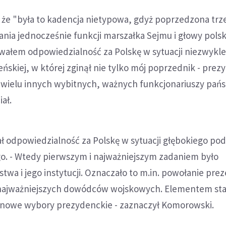
że "była to kadencja nietypowa, gdyż poprzedzona tr
nia jednocześnie funkcji marszałka Sejmu i głowy pols
wałem odpowiedzialność za Polskę w sytuacji niezwykle
eńskiej, w której zginął nie tylko mój poprzednik - prez
e wielu innych wybitnych, ważnych funkcjonariuszy pań
ał.
 odpowiedzialność za Polskę w sytuacji głębokiego podz
go. - Wtedy pierwszym i najważniejszym zadaniem było
stwa i jego instytucji. Oznaczało to m.in. powołanie prez
najważniejszych dowódców wojskowych. Elementem stabi
inowe wybory prezydenckie - zaznaczył Komorowski.