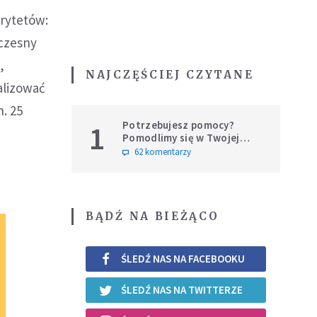
orytetów:
czesny
,
NAJCZĘŚCIEJ CZYTANE
alizować
n. 25
Potrzebujesz pomocy?
1
Pomodlimy się w Twojej
intencji
62 komentarzy
BĄDŹ NA BIEŻĄCO
ŚLEDŹ NAS NA FACEBOOKU
ŚLEDŹ NAS NA TWITTERZE