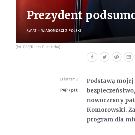
Prezydent podsumo
ŚWIAT
WIADOMOŚCI Z POLSKI
(fot. PAP/Radek Pietruszka)
11 lat temu
Podstawą mojej 
bezpieczeństwo,
PAP / ptt
nowoczesny patr
Komorowski. Zap
program dla mł