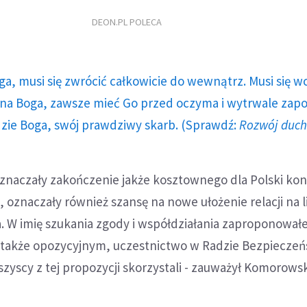
DEON.PL POLECA
ga, musi się zwrócić całkowicie do wewnątrz. Musi się w
a Boga, zawsze mieć Go przed oczyma i wytrwale zap
dzie Boga, swój prawdziwy skarb. (Sprawdź:
Rozwój duc
znaczały zakończenie jakże kosztownego dla Polski konf
, oznaczały również szansę na nowe ułożenie relacji na li
. W imię szukania zgody i współdziałania zaproponowa
 także opozycyjnym, uczestnictwo w Radzie Bezpiecze
yscy z tej propozycji skorzystali - zauważył Komorowsk