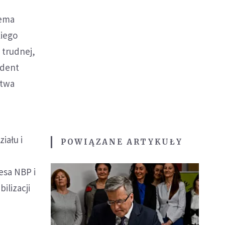
zema
kiego
 trudnej,
ydent
stwa
iału i
POWIĄZANE ARTYKUŁY
esa NBP i
lizacji