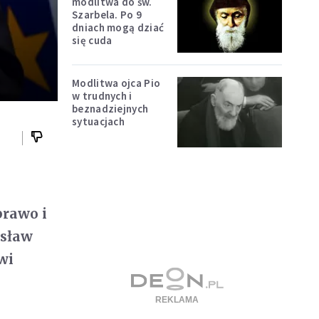
modlitwa do św.
Szarbela. Po 9
dniach mogą dziać
się cuda
Modlitwa ojca Pio
w trudnych i
beznadziejnych
sytuacjach
prawo i
isław
wi